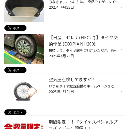
みなさま、こんにちは。 突然ですが、タイヤの断面ってみたことありますか？？ 普段は丸いタイヤを半分に切ると実はこのようになっているんです！ 上のゴムが厚い部分が地面に接地する部分になりますが、注目していただきたいのは横（サイドウォール）の部分です。 凄く薄くないですか！？ タイヤの...
2025年4月22日
【日産 セレナ(HFC27) 】タイヤ交
換作業 (ECOPIA NH200)
日頃より、タイヤ館をご利用いただき、ありがとうございます。 さて、当店と同じチェーン店の近隣タイヤ館店舗で作業いたしましたタイヤ交換作業をご紹介します。 （WEB掲載をご快諾いただきましたお客様！大変感謝しております。いつもご愛顧いただき誠にありがとうございます！！） おクルマ：日...
2025年4月21日
空気圧点検してますか！
いつもタイヤ館西船橋のホームページをご覧いただきありがとうございます。 突然ですがタイヤがパンクしてしまったこと、ありますか？ 突然、タイヤがパンク！想像するだけで、本当に怖いですよね。 今日は、おクルマのタイヤがパンクしてしまった時の対処法について タイヤのプロの目線からご案内...
2025年4月21日
期間限定！！『タイヤスペシャルプ
ライスデー』開催！！