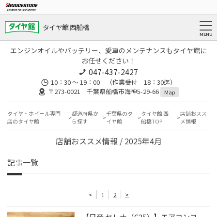
タイヤ館 西船橋
エンジンオイルやバッテリー、愛車のメンテナンスもタイヤ館に
お任せください！
047-437-2427
10：30 ～ 19：00 （作業受付 18：30迄）
〒273-0021 千葉県船橋市海神5-29-66
Map
タイヤ・ホイール専門
都道府県か
千葉県のタ
タイヤ館 西
店舗おスス
店のタイヤ館
ら探す
イヤ館
船橋TOP
メ情報
店舗おススメ情報 / 2025年4月
記事一覧
<
1
2
>
【日産 セレナ（C25）】エアコンフ