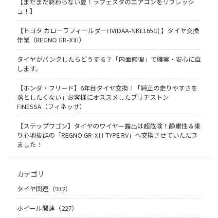
【まだまだ終わらない夏！ラフェスタのエアコンをリフレッシ
ュ！】
【トヨタ カローラフィールダーHV(DAA-NKE165G) 】タイヤ交換
作業（REGNO GR-XⅢ）
タイヤがパンクしたらどうする？「内面修理」で確実・安心に直
します。
【ホンダ・フリード】6年目タイヤ交換！「純正の走りやすさを
落としたくない」お客様にオススメしたブリヂストン
FINESSA（フィネッサ）
【ステップワゴン】タイヤのワイヤー露出は超危険！静粛性＆乗
り心地抜群の「REGNO GR-XⅢ TYPE RV」へ交換させていただき
ました！
カテゴリ
タイヤ関連（932）
ホイール関連（227）