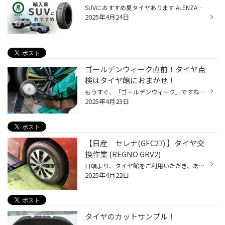
SUVにおすすめ夏タイヤあります ALENZAシリーズ 視界が高くて広いので運転しやすい点が特徴で、コンパクトサイズもあるため男女問わず人気があるSUV。コンパクトカーなどに比べて車体が重い分、安定感があって静かな走りが楽しめる車種です。 しかし車高がある分、走行時にはふらつきがち。重いだけ...
2025年4月24日
ゴールデンウィーク直前！タイヤ点
検はタイヤ館におまかせ！
もうすぐ、「ゴールデンウィーク」ですね。 たくさんの方がお出かけになるゴールデンウィークは特に、タイヤやおクルマのトラブルが急増しがちです。 例年、高速道路などでの「タイヤの空気圧不足」によるトラブルが増加する傾向ですので お出かけ前に、しっかり「タイヤ点検」をして備えましょう！...
2025年4月23日
【日産 セレナ(GFC27) 】タイヤ交
換作業 (REGNO GRV2)
日頃より、タイヤ館をご利用いただき、ありがとうございます。 さて、当店と同じチェーン店の近隣タイヤ館店舗で作業いたしましたタイヤ交換作業をご紹介します。 （WEB掲載をご快諾いただきましたお客様！大変感謝しております。いつもご愛顧いただき誠にありがとうございます！！） おクルマ：日...
2025年4月22日
タイヤのカットサンプル！