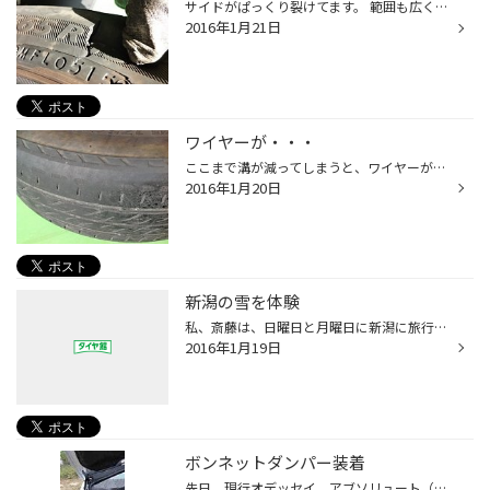
サイドがぱっくり裂けてます。 範囲も広く、タイヤのサイド部分。 これでは修理は不可能なため、交換が必要になりました・・・。 縁石にぶつかってしまったそうです。 ぶつかった衝撃は大したことはなさそうですが、衝撃は内側へのダメージに繋がります。 パンク修理や交換することも大事ですが、タ...
2016年1月21日
ワイヤーが・・・
ここまで溝が減ってしまうと、ワイヤーが出てくる恐れがあります。 中心にはまだ溝がありそうですが、サイドが削れ過ぎてます。 ワイヤーが出てくるとタイヤの交換が必要ですし、そうでなくとも、雨天時の走行も大変危険です。 タイヤは乗る人の命をも支えてますので、こうなる前に早めの交換をオス...
2016年1月20日
新潟の雪を体験
私、斎藤は、日曜日と月曜日に新潟に旅行に行ってまいりました。 今年新しく買ったブリザックREVO GZを装着して..!! 船橋周辺を毎日走行していても どうしても身をもってスタッドレスタイヤの効力を体験できないもの... 関越道を走っていると、徐々に周りの風景がかわり、あたりには積もった雪がち...
2016年1月19日
ボンネットダンパー装着
先日、現行オデッセイ アブソリュート（ＲＣ１）にＭＡＲＯＹＡの ボンネットダンパーを装着しました！ ＭＡＲＯＹＡはボンネットダンパーのパイオニア的メーカーですので、 クオリティは非常に高いです。 カラーも３色設定があり、今回は『ブラックカーボン』をチョイス！！ さすがに、バッチリで...