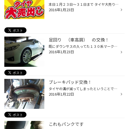
本日１月２３日～３１日まで タイヤ大売り出しを開催しております！！ 夏タイヤ・スタッドレスタイヤが大売り出し価格の大奉仕！！ どうぞ子の機会をお見逃し無くッッッ！！ 皆様のご来店心よりお待ちしております。
2016年1月23日
足回り （車高調） の交換！
既にダウンサスの入ってた１３０系マークＸですが、もっと車高を下げたいとのことで、TEINの車高調を入れることになりました！ 走りを気にする方も、見た目のバランスを気にする方にも・・ TEINの車高調は、他社メーカーに比べても比較的お求めやすく、その性能は良い物ばかりですので、車高調を入...
2016年1月23日
ブレーキパッド交換！
タイヤの溝が減ってしまったということで来店のお客様でしたが、タイヤを取り外してみると、ブレーキパッドの残量が残り僅か！！ ブレーキパッドはブレーキの効きに影響する大事な部品。 このままでは危ないので、ブレーキパッド交換も一緒に作業しました☆ 新品との差が・・・ 定期点検をしっかり行...
2016年1月22日
これもパンクです