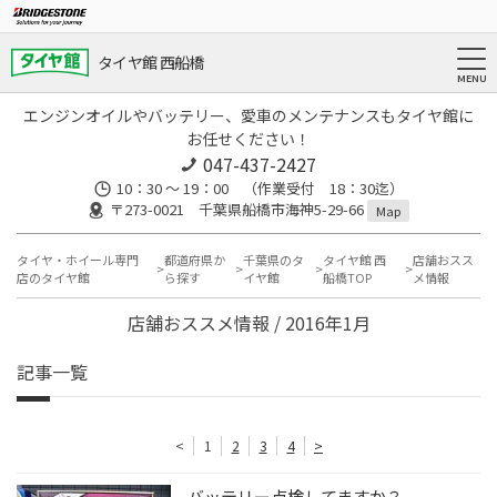
タイヤ館 西船橋
エンジンオイルやバッテリー、愛車のメンテナンスもタイヤ館に
お任せください！
047-437-2427
10：30 ～ 19：00 （作業受付 18：30迄）
〒273-0021 千葉県船橋市海神5-29-66
Map
タイヤ・ホイール専門
都道府県か
千葉県のタ
タイヤ館 西
店舗おスス
店のタイヤ館
ら探す
イヤ館
船橋TOP
メ情報
店舗おススメ情報 / 2016年1月
記事一覧
<
1
2
3
4
>
バッテリー点検してますか？