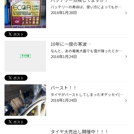
バッテリーの寿命は、使い方によってもかなり違ってきます。 例えば、消費電力の大きなものを搭載していたり、 いつも混んでいる道を走っていたり、自動車の利用頻度が少なかったり、 毎日使うけどスーパーへの買い物など10分～15分でエンジンを切ってしまうような乗り方。 こういった場合は、寿命...
2016年1月28日
10年に一度の寒波…
なんと、あの奄美大島でも雪が降ったとか！？ テレビのニュースを見て吃驚です。 千葉県周辺は・・・雪マークがついておりませんでしたが（＾▽＾； バケツの中の水が凍っているのを見ました。 水が凍るって、相当寒いですよね。肌に突き刺さる寒さです；； 先日の雪予報で冬タイヤとホイールの在庫...
2016年1月24日
バースト！！
タイヤがバーストしてしまったオデッセイ(´・ω・｀) バーストしたときの衝撃は計り知れないものです。 この原因はヒビ・・・・・・ 経年劣化によるヒビが原因です。 これがもし高速走行時に起こっていたら・・・？ こうやって実際に起こったタイヤを見ると、他人事には思えませんよね。 「何も起こ...
2016年1月24日
タイヤ大売出し開催中！！！