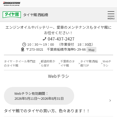
タイヤ館 西船橋
エンジンオイルやバッテリー、愛車のメンテナンスもタイヤ館に
お任せください！
047-437-2427
10：30 ～ 19：00 （作業受付 18：30迄）
〒273-0021 千葉県船橋市海神5-29-66
Map
タイヤ・ホイール専門店
都道府県か
千葉県のタ
タイヤ館 西船
Webチ
のタイヤ館
ら探す
イヤ館
橋TOP
ラシ
Webチラシ
Webチラシ有効期間：
2026年5月11日～2026年8月31日
タイヤ館でのタイヤの買い方、色々あります！！