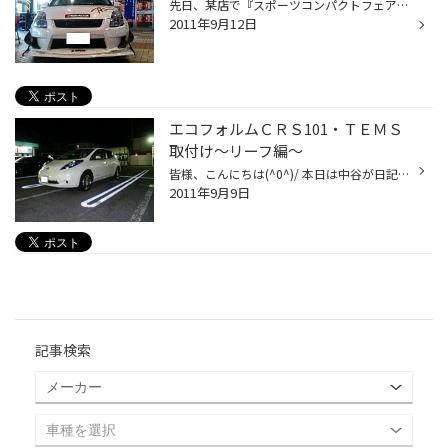
先日、某店で『スポーツコンパクトフェア』というものを開催してましたので 偵察（遊び）に行ってきました！！！ スポーツコンパクトフェア！とは言っても、展示してあったのは 「スイフトスポーツ」が２台と「コルトラリーアート」１台の３台のみ。 参加メーカーは、 「トライフォースカンパニー」...
2011年9月12日
エコフォルムＣＲＳ101・ＴＥＭＳ
取付け～リーフ編～
皆様、こんにちは(^0^)/ 本日は中谷が日記担当をさせていただきます！ 今回は電気自動車「日産 リーフ」にアルミホイールと空気圧センサーを 取付けさせて頂きました☆ 今回お取付けさせていただいたのには理由が２つありまして １つ目は「少しでも電費を良くしたい」 ２つ目は「ガソリンスタンドに...
2011年9月9日
記事検索