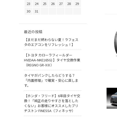
23
24
25
26
27
28
29
30
31
最近の投稿
【まだまだ終わらない夏！ラフェス
タのエアコンをリフレッシュ！】
【トヨタ カローラフィールダー
HV(DAA-NKE165G) 】タイヤ交換作業
（REGNO GR-XⅢ）
タイヤがパンクしたらどうする？
「内面修理」で確実・安心に直しま
す。
【ホンダ・フリード】6年目タイヤ交
換！「純正の走りやすさを落とした
くない」お客様にオススメしたブリ
ヂストン FINESSA（フィネッサ）