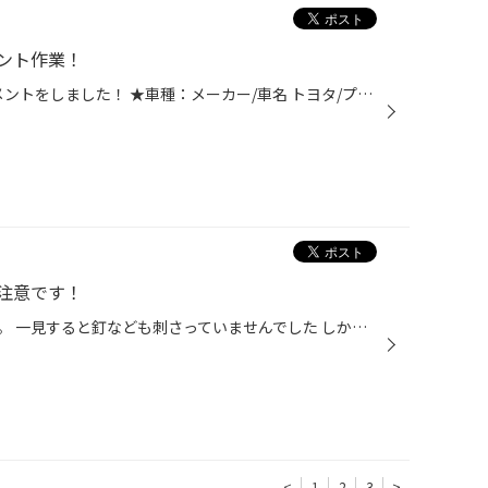
ント作業！
今回は トヨタ プリウスのアライメントをしました！ ★車種：メーカー/車名 トヨタ/プリウス ★タイヤサイズ：165/65/15 ★作業時間（アライメント）：約45分程 アライメントがズレると、まっすぐに走らなかったり タイヤが変摩耗したり…気をつけましょう！！ さて！作業の準備が整いました！ 専門な機...
注意です！
こちらは空気が抜けるタイヤです。 一見すると釘なども刺さっていませんでした しかし、調べてみると・・・ 一見分かりづらいですが なんと、ヒビ割れからエアーが漏れていました こちらのタイヤ 溝はあったのですが 製造年から９年、かなり時間が経っており 経年劣化によるヒビの進行によって エア...
<
1
2
3
>