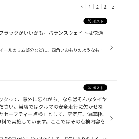
<
1
2
3
>
ブラックがいいかも。バランスウェイトは快適
タイヤとホイールの接合部分やホイールのリム部分などに、四角いおもりのようなものが取り付けられているのをご覧になったことはありませんか。これがバランスウェイトです。 タイヤ･ホイールは高速で回転するので、きちんとバランスがとれていないと走行時にハンドルがぶれたり振動を感じたりしま...
ックって、意外に忘れがち。ならばそんなタイヤ
ださい。当店ではクルマの安全走行に欠かせな
ヤセーフティー点検」として、空気圧、偏摩耗、
無料で実施しています。ここではその点検内容を
クルマを路肩に寄せすぎたり、駐車場の車止めにぶつけたりして、お気に入りのホイールを傷つけてしまったという経験は、多くの方がお持ちなのではないかと思います。とっても残念な気持ちになりますが、そんなときタイヤも気にかけていらっしゃいますか？ 一方、タイヤの“見える側”にはワックスをき...