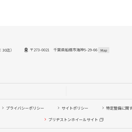
〒273-0021 千葉県船橋市海神5-29-66
8：30迄）
Map
プライバシーポリシー
サイトポリシー
特定整備に関
他ピット作業の予約
ブリヂストンホイールサイト
希望のクローク契約会員の方はこちらを選択ください
の方はご利用いただけません