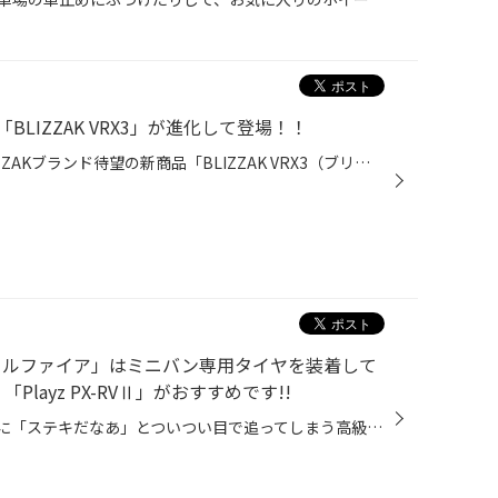
LIZZAK VRX3」が進化して登場！！
本日は今秋いよいよ登場するBLIZZAKブランド待望の新商品「BLIZZAK VRX3（ブリザック ヴイアールエックススリー）」をご紹介します！ 「BLIZZAK（ブリザック）」は、ブリヂストンを代表するスタッドレスタイヤブランドです。1988年に冬道特有の凍結路面や積雪路面などでのより安心・安全なドライブ...
ェルファイア」はミニバン専用タイヤを装着して
「Playz PX-RVⅡ」がおすすめです!!
街中を走っていても際立つ存在感に「ステキだなあ」とついつい目で追ってしまう高級ミニバンといえば、「トヨタ アルファード/ヴェルファイア」ですよね。上質感たっぷりの内外装や至れり尽くせりの装備など、トヨタのフラッグシップミニバンとしてその完成度の高さで多くの人々を魅了し続けていま...