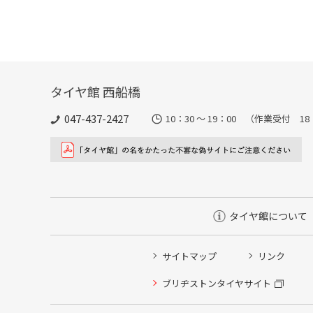
タイヤ館 西船橋
047-437-2427
10：30 ～ 19：00 （作業受付 1
タイヤ館について
サイトマップ
リンク
タイヤ点検・安全点検/タイヤ履き替え/オイル交換/その
ブリヂストンタイヤサイト
クローク契約会員専用タイヤ履き替え※タイヤ履き替えを
本日のタイヤ履き替え順番待ち予約 ※クローク契約会員