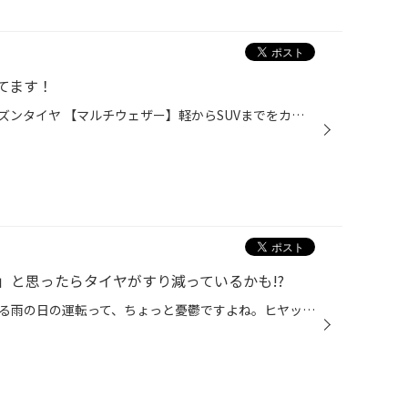
てます！
ブリヂストンの新しいオールシーズンタイヤ 【マルチウェザー】軽からSUVまでをカバーする全２５サイズをラインナップ。オールシーズンタイヤのウェザーグリップは、天候を問わず走行が可能な夏タイヤ。浅雪性能を持ち合わせているため、突然の雪にも慌てない。履き替え不要で手間いらず。保管場所...
」と思ったらタイヤがすり減っているかも!?
視界が悪く、道路が滑りやすくなる雨の日の運転って、ちょっと憂鬱ですよね。ヒヤッとされた経験をお持ちの方も多いでしょうし、より一層注意しながら走ると疲れ方も違うと思います。 そんな雨の日もより快適にクルマで移動したいなら、やはりタイヤのコンディションが重要です。タイヤがすり減り、...