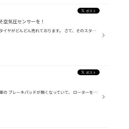
そ空気圧センサーを！
シーズン真っ只中、スタッドレスタイヤがどんどん売れております。 さて、そのスタッドレスにした後、 もしパンクしちゃったら…って考えたことありますか？ えーーと、自分はあります。 去年、新品スタッドレスＶＲＸ３を新調しましたが、 通勤途中にて異変を感じて店でエアーチェック。 なんと、右...
先日点検でピットに入庫されたお車の ブレーキパッドが無くなっていて、 ローターを削っていました。 こうなってしまうと ブレーキが利かないので ブレーキローターを交換することになり、 非常に危険です！ このような状態になる前に 点検を行い、 安全なカーライフを送れるようにしましょう！