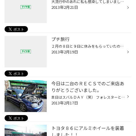
大流行中のあれに私も感染してしまいました。 その名も 「インフルエンザ」 熱も最高38.9℃まであがり体のダルさもありで 結局4日間お休みさせていただきました。 お店の皆に申し訳ない事をしてしまいました。 ですがもう完全に完治しましたので！！ 皆様も気を付けてくださいね！ それにしても検査...
2013年2月21日
プチ旅行
２月の８日と９日に休みをもらっていたので、久しぶりに家族で旅行しました。 行先は日光鬼怒川！ 安いトコがあって、即決。 土曜日に休みがとれるなんて、この店ではあまりないんで、うちのおチビもつれて「温泉行くぞっ！」みたいなノリで行ってきました。 しかしなんと、せっかく写真もとって...
2013年2月19日
今日は二台のＲＥＣＳでのご来店あ
りがとうございました。
本日はスバルＤＡＹ（笑） フォレスターとレガシィのお客様の ご来店ありがとうございます。 東京からのご来店のお客様もいまして、感謝です＞ 有難う御座いました！ ボクサーエンジンは比較的煙はあまりでないですねぇ といっても出ないからといって効果が低いと言う訳では ないのでご安心ください！
2013年2月17日
トヨタ８６にアルミホイールを装着
しました！！