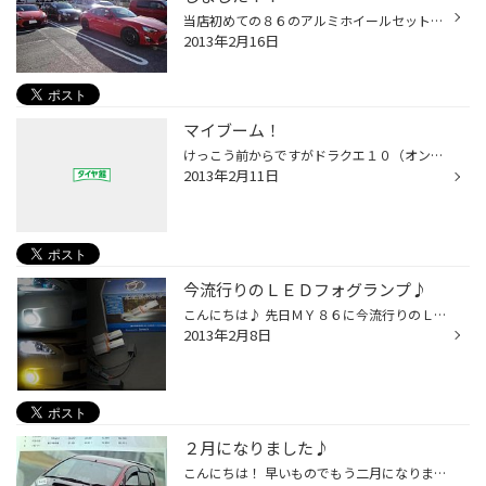
当店初めての８６のアルミホイールセットお買い上げの お客様です！！ （自分は除いて・・・） やっぱり自分と同じ車の方がいらっしゃると嬉しいですねぇ（^^） ホイールは・・・ ワークエモーション １１Ｒです！！ １１本スポークの定番スポーツホイールでとてもカッコイイです。 １８インチにア...
2013年2月16日
マイブーム！
けっこう前からですがドラクエ１０（オンライン）にはまってます＾＾ 自称ゲーマーですが更に上をいくゲーマーを発見！ 本体を２台で一人二役というツワモノと遭遇。 ドラクエをやった事のある人だと分かると思いますが パーティを組みオンラインなので一緒にやるわけですが 一人何も喋らなくて動き...
2013年2月11日
今流行りのＬＥＤフォグランプ♪
こんにちは♪ 先日ＭＹ８６に今流行りのＬＥＤフォグランプを装着しました。 当店でディスプレイしているJunackのLEDIST（レディスト）です。 今までの製品と違うのは、ＨＩＤと違いポン付けで装着が簡単！！ さらにＨＩＤに負けないくらいの明るさです。 夜はフォグランプだけで走れてしまうくらい...
2013年2月8日
２月になりました♪
こんにちは！ 早いものでもう二月になりました（＾－＾） 一月は早い降雪でバタバタした一ヶ月でしたね＞＿＜ あと何回雪がふるのでしょうか・・・ 私の愛車はダサイ純正ホイールにスタッドレスを今履いてるので はやく夏タイヤに戻したい今日このごろです（笑） 去年はコルトで各地のサーキットを...