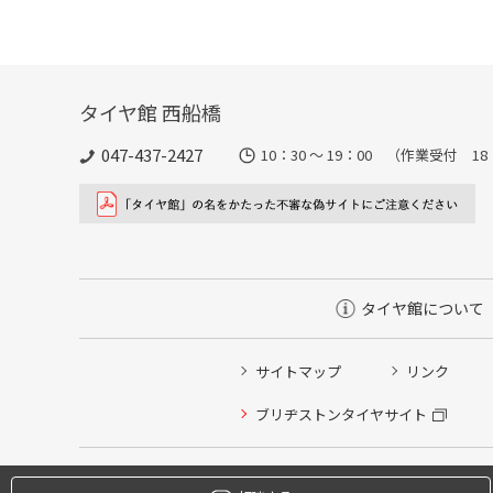
タイヤ館 西船橋
047-437-2427
10：30 ～ 19：00 （作業受付 1
タイヤ館について
サイトマップ
リンク
タイヤ点検・安全点検/タイヤ履き替え/オイル交換/その
ブリヂストンタイヤサイト
クローク契約会員専用タイヤ履き替え※タイヤ履き替えを
本日のタイヤ履き替え順番待ち予約 ※クローク契約会員