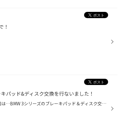
で！
ブレーキパッド&ディスク交換を行ないました！
タイヤ館西船橋です(/・ω・)/ 今回は…BMW 3シリーズのブレーキパッド＆ディスク交換を提携工場さんの方で交換させていただきました。 ↓↓ タイヤ館だけ！安心の定額制 ↓↓ 便利なサブスク購入はこちらをクリック ↓↓ タイヤ館ネットショッピング ↓↓ お買い得商品はこちらをクリック ↓↓ Amazonで手軽に...