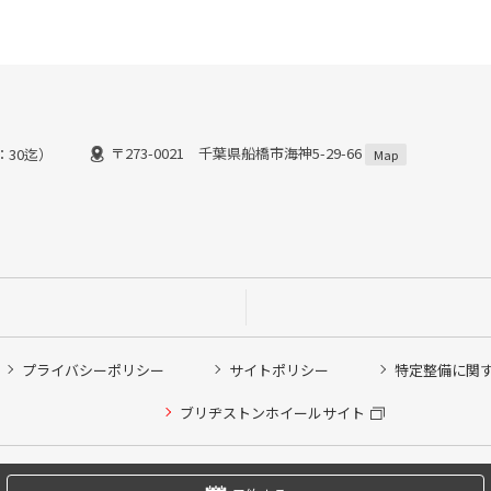
〒273-0021 千葉県船橋市海神5-29-66
8：30迄）
Map
プライバシーポリシー
サイトポリシー
特定整備に関
他ピット作業の予約
ブリヂストンホイールサイト
希望のクローク契約会員の方はこちらを選択ください
の方はご利用いただけません
Copyright © 2024 Bridgestone Retail Co.,Ltd. All rights Reserved.