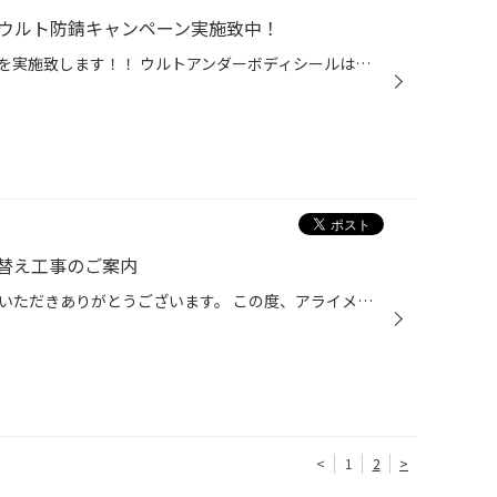
りウルト防錆キャンペーン実施致中！
西船橋店ではお得なキャンペーンを実施致します！！ ウルトアンダーボディシールはゴム質の防錆剤で お車の下回り・タイヤハウス内の小石による傷を防ぐことができ、 更に防音効果も期待できます！ クログロしてるので見栄えもいいですね！！ 更に３年メンテナンスフリーなので、 長くいい状態を保...
替え工事のご案内
日頃よりタイヤ館西船橋をご利用いただきありがとうございます。 この度、アライメント作業用リフトの入替えを実施することになりました。 入替え工事期間は6/6（火）から始まり、終了予定日程は6/14（水）を予定しております。 期間中はご近所様には騒音等でご迷惑をお掛けして申し訳ございません...
<
1
2
>