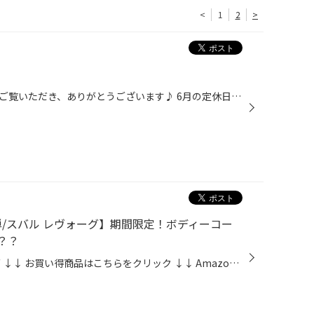
<
1
2
>
タイヤ館西船橋のホームページをご覧いただき、ありがとうございます♪ 6月の定休日ご案内です。 定休日は、【水曜日】※となります。 ※6月9日(火曜日)は、休業日とさせていただきます。 ご利用のお客様にはご不便をお掛けすることとなりますが、 何卒ご理解、ご了承の程、よろしくお願い申し上げます...
/スバル レヴォーグ】期間限定！ボディーコー
？？
↓↓ タイヤ館ネットショッピング ↓↓ お買い得商品はこちらをクリック ↓↓ Amazonで手軽に買える！ ↓↓ Amazon購入はこちらをクリック 記事をご覧いただき誠にありがとうございます！ 今回は【スバル/レヴォーグ】のボディーコーティングのご紹介となります。 当店で依頼しているコーティング屋さんは大...