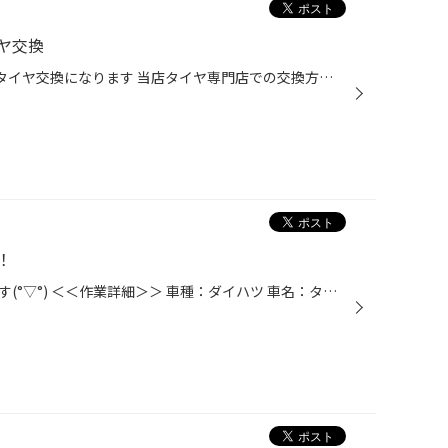
ヤ交換
本日はHONDA ステップワゴンのタイヤ交換になります 当店タイヤ専門店での交換方法です。 こだわりの安心コースで、しっかりとした取付を実現！ 専門知識の高い専門スタッフによるタイヤ交換 高性能な機器にてバランス調整 ※船橋三番瀬海浜公園など人気スポットもあり、海も近いこともありオプショ...
！
こんにちは！タイヤ館西船橋店です(°▽°) ＜＜作業詳細＞＞ 車種：ダイハツ 車名：タント 作業内容：エアコンガス充填 施工理由：通年エアコンガスの充填を行っているためご来店されました(*'ω'*) 使用頻度：よく休日に使用する 使用方法：買い物、送迎 年間走行距離：約５万キロ 風が冷たくならない...