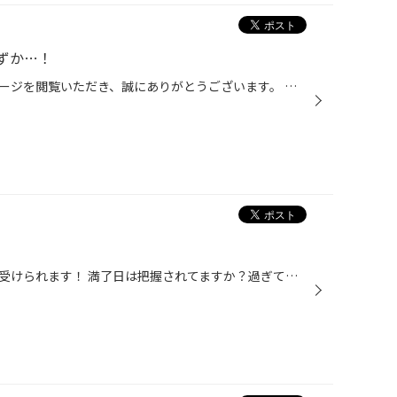
ずか…！
いつもタイヤ館西船橋のホームページを閲覧いただき、誠にありがとうございます。 長らく開催中のキャンペーンも約2週間で終了です！ 6月に入ってからもすでに3台施工済み！ お陰様で7月作業になってしまったお車もあります。 5/13（土）～6/30（金） 期間中にご予約、施工をした方は得をする♪♪ 是...
提携している指定工場にて車検を受けられます！ 満了日は把握されてますか？過ぎてしまうと自走できません(;^ω^) 車検当日にタイヤ館西船橋にご来店いただければOK！ ☆代車は無料でご用意可能です！(ガソリン代はご負担になります) ☆クレジットカードでのお支払い可能です！ ☆もちろんタイヤ交換や...