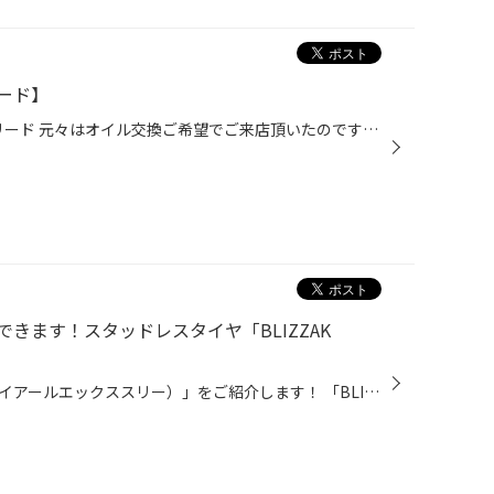
ード】
こんにちは！！今回は ホンダ フリード 元々はオイル交換ご希望でご来店頂いたのですが バッテリー交換＆エバポレーター洗浄ご用命頂きましたのでご紹介いたします！！ こちらのフリードのオーナー様はお子様がいらっしゃると言う事で エバポレーター洗浄には大分感心頂いておりました！！ それでは...
きます！スタッドレスタイヤ「BLIZZAK
「BLIZZAK VRX3（ブリザック ヴイアールエックススリー）」をご紹介します！ 「BLIZZAK（ブリザック）」は、ブリヂストンを代表するスタッドレスタイヤブランドです。1988年に冬道特有の凍結路面や積雪路面などでのより安心・安全なドライブに貢献するために生まれ、30年を超える歴史の中で進化を続...