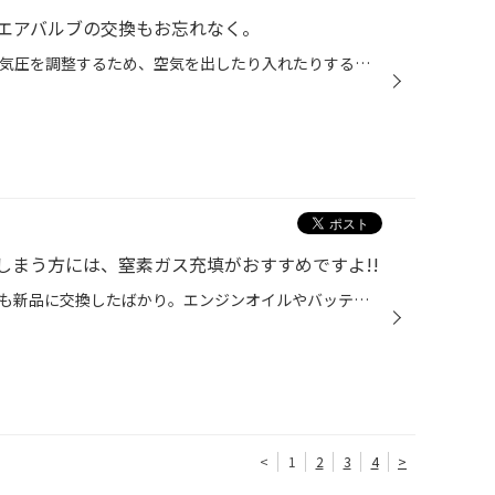
エアバルブの交換もお忘れなく。
エアバルブってご存じですか？ 空気圧を調整するため、空気を出したり入れたりすることができるのが「エアバルブ」です。ホイールのバルブホールにはめ込んで使用しますが、ご自分で空気圧点検をされていらっしゃる方には、おなじみのパーツかもしれませんね。 エアバルブは主にバルブボディ、バル...
しまう方には、窒素ガス充填がおすすめですよ!!
ピッカピカに洗車したし、タイヤも新品に交換したばかり。エンジンオイルやバッテリーも定期的に交換しているので問題ナシ!!さあどこへお出かけしようか？なんて計画を立てるのは楽しいものですね。でも、大事なことを忘れてはいませんか。そう、空気圧のチェックです。みなさんは、タイヤの空気圧...
<
1
2
3
4
>