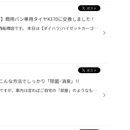
】商用バン専用タイヤK370に交換しました！
皆さんこんにちは(^^♪ タイヤ館西船橋店です。 本日は【ダイハツ/ハイゼットカーゴ】のタイヤ交換（ハブ防錆付き）を行いました。 内容 ・タイヤ交換：K370 145/80R12LT 80/78N ・ハブ錆コーティング ついていたタイヤは？？ 地面に接する部分はひび割れが目立ちますね((+_+)) 溝もかなり減っていま...
んな方法でしっかり「除菌･消臭」!!
クルマは移動のための大切な手段ですが、車内は言わばご自宅の「部屋」のようなもの。ある程度の時間、その空間のなかに身を置くわけですから、より快適に過ごすことができるように心がけたいですよね。 そこで気になるのが、車内のコンディション。ニオイはもちろんのこと、エアコンシステムを介し...