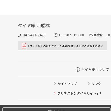
タイヤ館 西船橋
047-437-2427
10：30 ～ 19：00 （作業受付 1
タイヤ館について
サイトマップ
リンク
タイヤ点検・安全点検/タイヤ履き替え/オイル交換/その
ブリヂストンタイヤサイト
クローク契約会員専用タイヤ履き替え※タイヤ履き替えを
本日のタイヤ履き替え順番待ち予約 ※クローク契約会員