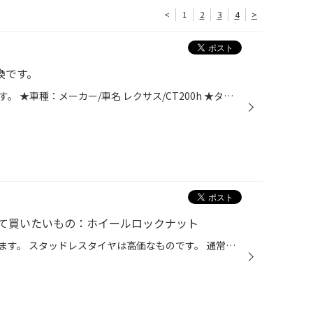
<
1
2
3
4
>
換です。
今回はタイヤ交換作業のご紹介です。 ★車種：メーカー/車名 レクサス/CT200h ★タイヤサイズ：215/45R17 ★お車の使用方法：普段買い物でお車使用されるのことです。 ★作業時間（タイヤ4本交換）：約60分程 今回使用するタイヤはこちら！！ 使用していたタイヤと比較です！！ 新品タイヤの方が溝が多...
て買いたいもの：ホイールロックナット
冬タイヤのご相談が最近増えています。 スタッドレスタイヤは高価なものです。 通常夏タイヤ：ノーマルのタイヤよりも高価な商品です。 とくにホイールセットで用意される方がほとんどなので、より高額になります。 そのため、悔しいことに盗難の被害にあわれる方もいらっしゃいます。 盗難を防止す...