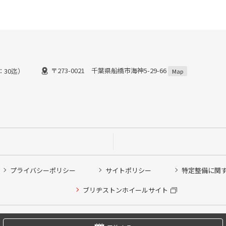
〒273-0021 千葉県船橋市海神5-29-66
8：30迄）
Map
プライバシーポリシー
サイトポリシー
特定整備に関
他ピット作業の予約
ブリヂストンホイールサイト
希望のクローク契約会員の方はこちらを選択ください
の方はご利用いただけません
Copyright © 2024 Bridgestone Retail Co.,Ltd. All rights Reserved.