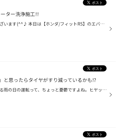
ーター洗浄施工!!
記事をご覧いただきありがとうございます(^^♪ 本日は【ホンダ/フィットRS】のエバポレーター洗浄を行いました。 今回は日頃からおクルマのお手入れをしており、その一環でエバポレーターの洗浄を任せていただきました。 ーーーーーーーーーーーーーーーーーーーーーーーーーーーーーーーーーーーー...
」と思ったらタイヤがすり減っているかも!?
視界が悪く、道路が滑りやすくなる雨の日の運転って、ちょっと憂鬱ですよね。ヒヤッとされた経験をお持ちの方も多いでしょうし、より一層注意しながら走ると疲れ方も違うと思います。 そんな雨の日もより快適にクルマで移動したいなら、やはりタイヤのコンディションが重要です。タイヤがすり減り、...