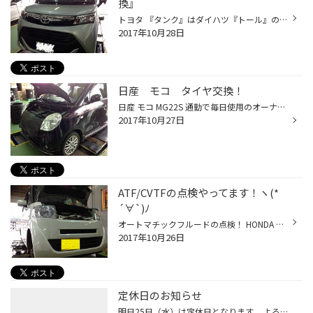
換』
トヨタ 『タンク』はダイハツ『トール』のOEM。 トヨタブランドの中にはデザイン違いで姉妹車『ルーミー』がありますね！（販売店が違う模様） 納車されてから、走行距離約1,100km！ 万が一の対策・・・やっぱり冬は安全に乗りたいですよね(´ω｀*) 夏用タイヤから冬用タイヤへ交換！ タイヤ ： BLIZ...
2017年10月28日
日産 モコ タイヤ交換！
日産 モコ MG22S 通勤で毎日使用のオーナーさん！ 安全点検の結果はどれも良好。大切に乗られているようです！(´ω｀*) 装着したタイヤは低燃費ベーシックタイヤのネクストリー この型式のグレードの中では14inchが標準装備されているのは、最上級グレードのみ…！ 因みにインタークーラーターボエン...
2017年10月27日
ATF/CVTFの点検やってます！ヽ(*
´∀`)ﾉ
オートマチックフルードの点検！ HONDA N-BOX 実は・・・ ここにATFチェンジャーのホースを差し込んで、オイルの汚れをチェックします。 ボンネットを開けただけじゃ見えない場所…(´・ω・｀) 今回のN-BOXは夏用タイヤを新調するタイミングでチェックしました(｀ω´) 車種によって、エンジンルームか...
2017年10月26日
定休日のお知らせ
明日25日（水）は定休日となります。 よろしくお願いしますm(_ _)m