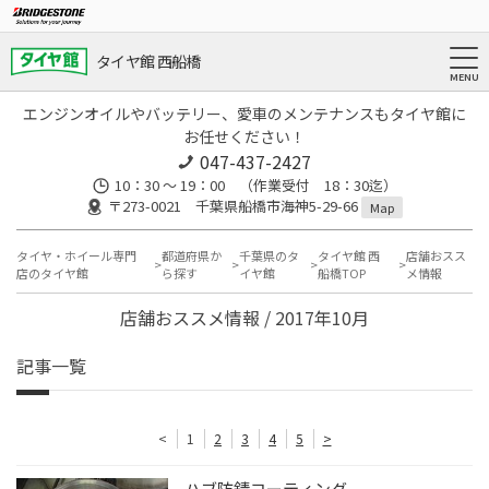
タイヤ館 西船橋
エンジンオイルやバッテリー、愛車のメンテナンスもタイヤ館に
お任せください！
047-437-2427
10：30 ～ 19：00 （作業受付 18：30迄）
〒273-0021 千葉県船橋市海神5-29-66
Map
タイヤ・ホイール専門
都道府県か
千葉県のタ
タイヤ館 西
店舗おスス
店のタイヤ館
ら探す
イヤ館
船橋TOP
メ情報
店舗おススメ情報 / 2017年10月
記事一覧
<
1
2
3
4
5
>
ハブ防錆コーティング