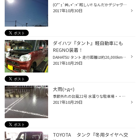
(Ο*ﾟｪ`艸｡+ﾟ:+ﾟ眩しい!! なんだかデジャヴですが・・・（笑） 昨日の台風の時よりも風が強くて嫌になっちゃいますね。 雨の後はパンクが増える傾向にあります。地面の落し物に注意してくださいね(>д<;)
2017年10月30日
ダイハツ『タント』軽自動車にも
REGNO装着！
DAIHATSU タント 走行距離は約20,000km。カーディーラーでタイヤを指摘されてご来店！ どんな使い方をされてるのかな…？とヒアリング。 毎日通勤で使用してて。土日はご家族でお出掛け。結構遠出もする。 後部座席に座る奥様から「乗り心地が悪い！」と言われていたそうなので、今回REGNOをオススメ...
2017年10月29日
大雨(>д<)
季節外れの台風22号 水溜りな駐車場・・・ 絶え間なく流れる雨水・・・ 天気もなんだか薄暗く、視界も悪い。 こんな日は早めのライト点灯で、視認性を上げましょう！ そして冠水道路にご注意ください。無理のないルートを通って下さいね！
2017年10月29日
TOYOTA タンク『冬用タイヤへ交