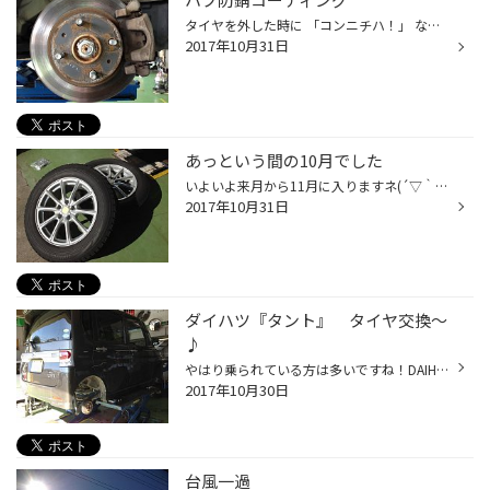
タイヤを外した時に 「コンニチハ！」 な、ホイールハブ部。 ホイールと唯一接触している部分ですので、タイヤを外さないと見えません！ ですので、普段見たことがない方のほうが多いんではないでしょうか。 ここも錆びるんです 一見大したことがなさそうに見えますが・・・ 近付いてみると… サビサ...
2017年10月31日
あっという間の10月でした
いよいよ来月から11月に入りますネ(´▽｀) あっという間に月末ですが… 今年は10月中から冬用タイヤへの履き替えにご来店くださり、有り難うございますm(_ _)m 今日も冬用タイヤへ履き替えです！ 12月に向かうにつれ、店内も混雑しますので、早めの履き替えが待ち時間もなくスムーズです♪ 履き替えだ...
2017年10月31日
ダイハツ『タント』 タイヤ交換～
♪
やはり乗られている方は多いですね！DAIHATSU『タント』です！ タイヤが１本パンクしてしまった…とのことでご来店(´・ω・｀) 縁石に乗り上げてしまったようで、それが原因でタイヤにキズがつき、空気が抜けてしまい、タイヤのサイド部がボロボロに傷付いてしまってました。 カーディーラーにてタイ...
2017年10月30日
台風一過