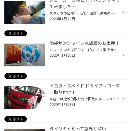
てみました～
スタッフの日常＼( 'ω')／ 注意！趣味の一環にて行った作業のため、タイヤ館での作業とは全く関係ありません。 スズキのKeiワークスは、リアスピーカーがオーディオレスになってます。 Kei自体は…恐らく購入時のグレードでついてたり、もしくはディーラーオプションとかで付けたりすることが出来る...
2020年1月24日
池袋サンシャイン水族館のお土産！
カレーといえば私です＼( 'ω')／（誰 アルバイトの方にお土産を貰いました… オオグソクムシ入りタイカレー風味 辛海カレー おおぐそくむし！！（粉末） なぜオオグソクムシを入れようと思ったのか… そもそも、なぜオオグソクムシを食べようと思ったのか… 人間ってなんでも口にしちゃうから凄いです...
2020年1月20日
トヨタ・スペイド ドライブレコーダ
ー取り付け！
当店では比較的取り付け回数の多いスペイド…！ 前後２カメラのドライブレコーダーを取り付けしました！ヽ(´ω｀)ﾉ KENWOOD(ケンウッド) DRV-MR740 前方と後方を撮影します。 意外と本体と画面が大きいんです。 手が小さいわけではありません…！(笑) 録画した動画をパソコンで見ることは可能ですが、...
2020年1月19日
タイヤのヒビって意外と深い