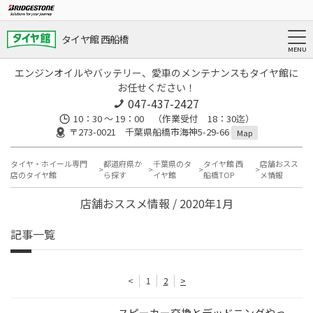
タイヤ館 西船橋
エンジンオイルやバッテリー、愛車のメンテナンスもタイヤ館に
お任せください！
047-437-2427
10：30 ～ 19：00 （作業受付 18：30迄）
〒273-0021 千葉県船橋市海神5-29-66
Map
タイヤ・ホイール専門
都道府県か
千葉県のタ
タイヤ館 西
店舗おスス
店のタイヤ館
ら探す
イヤ館
船橋TOP
メ情報
店舗おススメ情報 / 2020年1月
記事一覧
<
1
2
>
スピーカー交換とデッドニングやっ