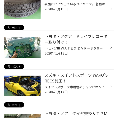
表面にヒビが出ているタイヤです。 普段はホイールに組まれていて、タイヤの中には空気（もしくは窒素ガス）が入ってます。ですので、ヒビの進行具合って「大したことない」と思いがちな部分かもしれません。 ホイールから外した後に、このヒビの入ったタイヤをぐに～～～～～～と押してみると… 実...
2020年1月19日
トヨタ・アクア ドライブレコーダ
ー取り付け！
(・ω・)ﾉ■ ＷＡＴＥＸ ＤＶＲ－３６０－２ 「３６０°カメラが欲しいけど、後ろも気になる」 このWATEXのドライブレコーダー「DVR-360-2」は３６０°カメラにリアカメラがついているモデル。しかも最大24時間の駐車監視機能（タイムラプス録画）が標準装備。フロント200万画素、リア100万画素ですが、...
2020年1月18日
スズキ・スイフトスポーツ WAKO'S
RECS施工！
スイフトスポーツ専用色のチャンピオンイエロー！ 入庫時の走行距離は1000km…！？と吃驚したら、実はメーターを載せ替えていて、実走行距離は10万km超えているよう。綺麗なボディで大事に乗られているのが分かりますね(oﾟ▽ﾟ) 当店でＲＥＣＳ施工をしているのはＷＥＢ等でご存じだったようで、周りの...
2020年1月17日
トヨタ・ノア タイヤ交換＆ＴＰＭ