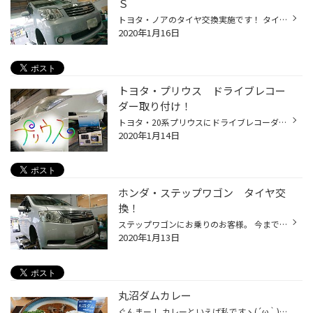
Ｓ
トヨタ・ノアのタイヤ交換実施です！ タイヤはＲＥＧＮＯ ＧＲＶⅡから…またＧＲＶⅡへ！ ※画像は交換前のタイヤです ＴＰＭＳ こちらの車輌、タイヤ館で取り扱っているＴＰＭＳ Ｂ－１１ タイプＳを装着しています。 タイプSとタイプCの違いは、バルブ形状の部分がゴムになっているか、そうでないか...
2020年1月16日
トヨタ・プリウス ドライブレコー
ダー取り付け！
トヨタ・20系プリウスにドライブレコーダーを取り付けしました！ ★ KENWOOD DRV-MR740 ★ 前後撮影対応２カメラドライブレコーダー！ 画素数は約２１０万画素。 GPS・Gセンサー・駐車監視（別売ケーブル必要）など、スタンダードモデルに必要な部分は十分備わってます。ケンウッドのドライブレコーダ...
2020年1月14日
ホンダ・ステップワゴン タイヤ交
換！
ステップワゴンにお乗りのお客様。 今までタイヤ館千葉ニュータウンにてタイヤ交換を利用いただいてたようなんですが、今回はタイヤ館西船橋でタイヤ交換を実施しました！ あっちでもこっちでもタイヤ館をご利用いただき有り難うございます(o´∀｀o) 実はタイヤ館でのメンテナンス履歴は（FC店を除き...
2020年1月13日
丸沼ダムカレー
ぐんまー！ カレーといえば私ですヽ(´ω｀)ﾉ(誰だ) カレーのために群馬まで！ 群馬県片品村 丸沼ダムカレー 今回訪れたのは丸沼ダムを模したダムカレーを販売している『道の駅 尾瀬かたしな』 １日３０食！１０００円！辛口と甘口の二種類選べます。 見ての通り、ダムです。ワッフルがダム。キーマカ...