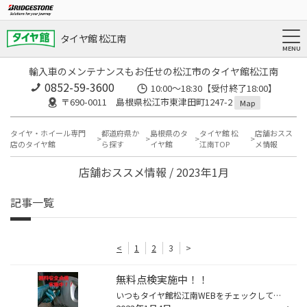
タイヤ館 松江南
輸入車のメンテナンスもお任せの松江市のタイヤ館松江南
0852-59-3600
10:00～18:30【受付終了18:00】
〒690-0011 島根県松江市東津田町1247-2
Map
タイヤ・ホイール専門
都道府県か
島根県のタ
タイヤ館 松
店舗おスス
店のタイヤ館
ら探す
イヤ館
江南TOP
メ情報
店舗おススメ情報 / 2023年1月
記事一覧
<
1
2
3
>
無料点検実施中！！
いつもタイヤ館松江南WEBをチェックして頂き ありがとうございます！ 本日より営業しております！ お正月にお出かけや帰省でお車の運転で 疲れた愛車をリフレッシュしましょう！ タイヤの溝や空気圧チェックはもちろん、エンジンオイルやバッテリー等も 点検無料となっておりますので お気軽にご来...