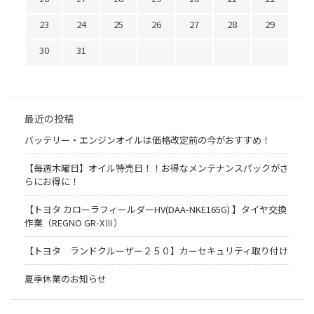
23
24
25
26
27
28
29
30
31
最近の投稿
バッテリー・エンジンオイルは価格改定前の今がおすすめ！
【毎週木曜日】オイル特売日！！お得なメンテナンスパックがさ
らにお得に！
【トヨタ カローラフィールダーHV(DAA-NKE165G) 】タイヤ交換
作業（REGNO GR-XⅢ）
【トヨタ ランドクルーザー２５０】カーセキュリティ取り付け
夏季休業のお知らせ