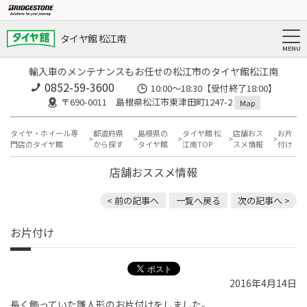
タイヤ館 松江南
輸入車のメンテナンスもお任せの松江市のタイヤ館松江南
0852-59-3600
10:00～18:30【受付終了18:00】
〒690-0011 島根県松江市東津田町1247-2
Map
タイヤ・ホイール専
都道府県
島根県の
タイヤ館 松
店舗おス
お片
門店のタイヤ館
から探す
タイヤ館
江南TOP
スメ情報
付け
店舗おススメ情報
< 前の記事へ
一覧へ戻る
次の記事へ >
お片付け
2016年4月14日
長く飾っていた雛人形のお片付けをしました。