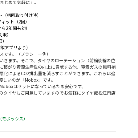
をまとめて気軽に」。
）
ト（初回取り付け時）
フィット（2回）
から2年間有効）
制限）
限）
ヤ館アプリより）
スです。（プラン 一例）
いきます。そこで、タイヤのローテーション（前輪後輪の位
に繋がり資
源生産性の向上に貢献する
他、窒素ガスの無料補
悪化によるCO2排出量を減らすことができます。これらは追
しいのが「Mobox」です。
oboxはセットになっているため安心です。
のタイヤもご用意していますのでお気軽にタイヤ館松江南店
。
（モボックス）