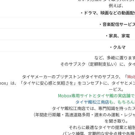
例えば、
・ドラマ、映画などの動画配
・音楽配信サービ
・家具、家電
・クルマ
など、多岐に渡りま
そのサブスク（定額制支払い）に、タ
タイヤメーカーのブリヂストンがタイヤのサブスク、「
Mo
obox」は、「タイヤに安心感と気軽さを」をコンセプトに、タイヤと
ービス。
Mobox専用サイトとタイヤ館の実店舗
タイヤ館松江南店
も、もちろん
タイヤ館松江南店では、専門知識を持った
（年間走行距離・高速道路多用・週末のみ運転・レジ
を聞き取り。
それらに最適なタイヤの提案と組
パンク補償、定期的な安全点検や各種