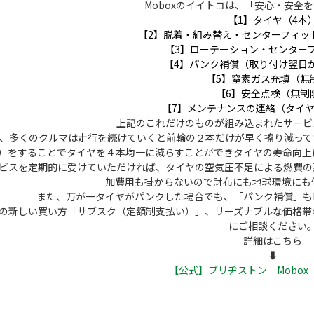
Moboxのイイトコは、「安心・安全
【1】タイヤ（4本
【2】脱着・組み替え・センターフィッ
【3】ローテーション・センター
【4】パンク補償（取り付け翌日
【5】窒素ガス充填（無
【6】安全点検（無制
【7】メンテナンスの連絡（タイ
上記のこれだけのものが組み込まれたサービ
、多くのクルマは走行を続けていくと前輪の２本だけが早く擦り減って
）をすることでタイヤを４本均一に減らすことができタイヤの寿命向上
ビスを定期的に受けていただければ、タイヤの空気圧不足による燃費の
加費用も掛からないので財布にも地球環境にも優
また、万が一タイヤがパンクした場合でも、「パンク補償」もM
の新しい買い方「サブスク（定額制支払い）」、リーズナブルな価格帯
にご相談ください
詳細はこちら
⬇︎
【公式】ブリヂストン Mobox