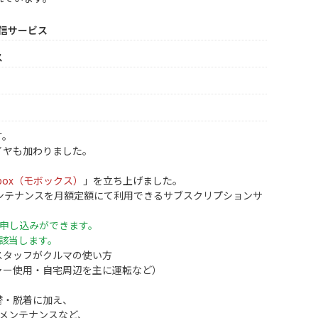
信サービス
ス
す。
イヤも加わりました。
box（モボックス）
」を立ち上げました。
メンテナンスを月額定額にて利用できるサブスクリプションサ
で申し込みができます。
該当します。
スタッフがクルマの使い方
ャー使用・自宅周辺を主に運転など）
替・脱着に加え、
メンテナンスなど、