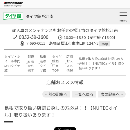
タイヤ館 松江南
輸入車のメンテナンスもお任せの松江市のタイヤ館松江南
0852-59-3600
10:00～18:30【受付終了18:00】
〒690-0011 島根県松江市東津田町1247-2
Map
タイヤ・ホ
都道
島根
タイヤ
店舗
島根で取り扱い店舗お探しの方
イール専門
府県
県の
館 松
おス
必見！！【NUTECオイル】取り
店のタイヤ
から
タイ
江南
スメ
扱いあります！
館
探す
ヤ館
TOP
情報
店舗おススメ情報
< 前の記事へ
一覧へ戻る
次の記事へ >
島根で取り扱い店舗お探しの方必見！！【NUTECオイ
ル】取り扱いあります！