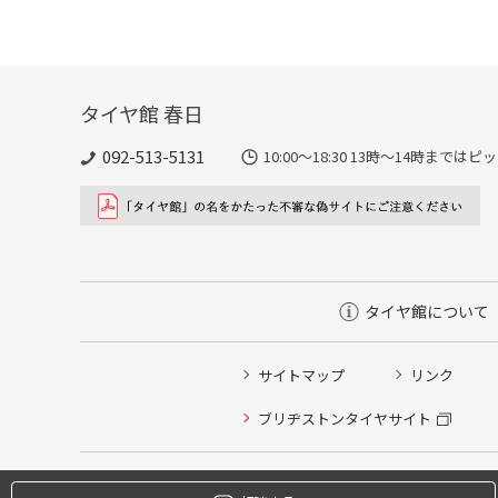
タイヤ館 春日
092-513-5131
10:00～18:30 13時〜14時ま
タイヤ館について
サイトマップ
リンク
タイヤ点検・安全点検/タイヤ履き替え/オイル交換/その
ブリヂストンタイヤサイト
クローク契約会員専用タイヤ履き替え※タイヤ履き替えを
本日のタイヤ履き替え順番待ち予約 ※クローク契約会員