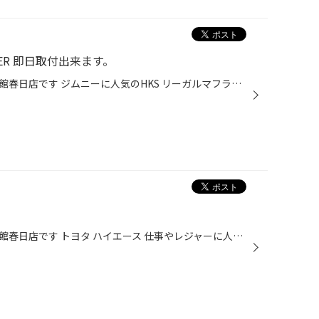
FLER 即日取付出来ます。
こんにちは福岡県春日市のタイヤ館春日店です ジムニーに人気のHKS リーガルマフラー 在庫あります！ マフラーを交換しようとお悩みの方は ぜひオススメです。 ジムニー、ジムニーシエラ JB64W、JB74W
こんにちは福岡県春日市のタイヤ館春日店です トヨタ ハイエース 仕事やレジャーに人気のお車ですが もう少しボディの剛性が欲しいと思いませんか？ その悩みを解消すべくボディ補強で剛性UPをします ハイエースのパーツ ＝ Genb Genb のパーツで剛性を上げていきます。 リア部です。スペアタイヤ上...