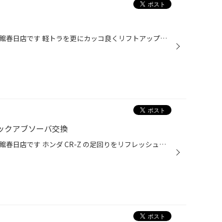
こんにちは福岡県春日市のタイヤ館春日店です 軽トラを更にカッコ良くリフトアップしました。 約3cmの車高アップです。 リフトアップのキットは信頼と実績の FAF フォレストオート をチョイスしました。 リアはブロックを挟んで車高を上げます。 エブリイ、ハイゼット、N-VANなど車高アップしたい方...
 ショックアブソーバ交換
こんにちは福岡県春日市のタイヤ館春日店です ホンダ CR-Z の足回りをリフレッシュする為に 純正形状のショックアブソーバ TEIN EnduraPro に交換しました 走行距離も10万kmを軽く超えていますので ショックアブソーバの交換と同時にダストブーツ バンプラバーなども交換しました。 1Gでの締め直し...