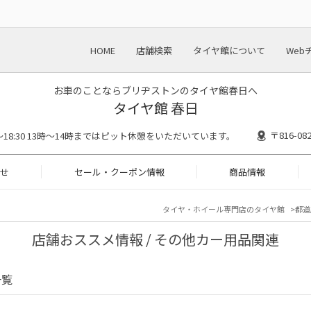
HOME
店舗検索
タイヤ館について
Web
お車のことならブリヂストンのタイヤ館春日へ
タイヤ館 春日
〒816-
00～18:30 13時〜14時まではピット休憩をいただいています。
せ
セール・クーポン情報
商品情報
タイヤ・ホイール専門店のタイヤ館
都道
店舗おススメ情報 / その他カー用品関連
一覧