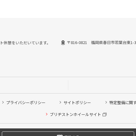
〒816-0821 福岡県春日市若葉台東1-
ではピット休憩をいただいています。
プライバシーポリシー
サイトポリシー
特定整備に関
他ピット作業の予約
ブリヂストンホイールサイト
希望のクローク契約会員の方はこちらを選択ください
の方はご利用いただけません
Copyright © 2024 Bridgestone Retail Co.,Ltd. All rights Reserved.