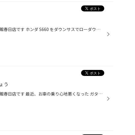
こんにちは福岡県春日市のタイヤ館春日店です ホンダ S660 をダウンサスでローダウンしました ノーマル車高も良いですが、スポーツカーは少し車高が低い方が やっぱりカッコ良いよね？という事でローダウンです。 約25ミリのダウンです。程よく下がった車高で全体の バランスも良くなりました。 仕...
ょう
こんにちは福岡県春日市のタイヤ館春日店です 最近、お車の乗り心地悪くなった ガタガタするとかありませんか？ もしかしらそれはショックがヘタっているかもしれません ↑ これがショックアブソーバーです クルマは路面の凸凹からくる衝撃をスプリングを縮めることで吸収します。但しスプリングの特...