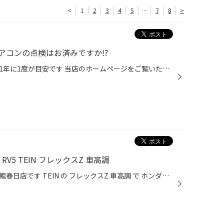
<
1
2
3
4
5
…
7
8
>
アコンの点検はお済みですか⁉
カーエアコンの点検はお早めに！1年に1度が目安です 当店のホームページをご覧いただきありがとうございます。 暑い日々が続いていますが、 おクルマのエアコンの点検はお済みでしょうか？ 家庭用のエアコンも点検やお掃除をするように、 おクルマのエアコンも同様に点検やメンテナンスが必要です！...
V5 TEIN フレックスZ 車高調
こんにちは福岡県春日市のタイヤ館春日店です TEIN の フレックスZ 車高調 で ホンダヴェゼルハイブリッド RV5 をローダウンしました ノーマルは18インチが標準装着されていますが すでに20インチにインチアップしています。 ですがフェンダーとタイヤの隙間が気になるので ローダウン。車高を下げ...