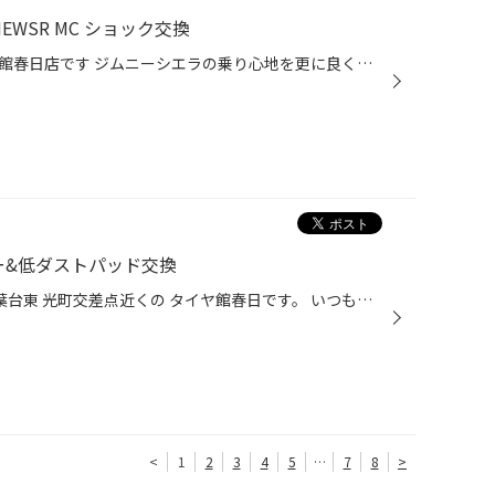
EWSR MC ショック交換
こんにちは福岡県春日市のタイヤ館春日店です ジムニーシエラの乗り心地を更に良くする為に KYB NEWSR MC のショックに交換しました。 NEWSR MC は新開発HLSバルブを搭載することにより、上質の乗り心地と操縦安定性を向上させたショックアブソーバです。 リアショックです。 フロントショックです...
ー&低ダストパッド交換
皆様こんにちは 福岡県 春日市 若葉台東 光町交差点近くの タイヤ館春日です。 いつもタイヤ館春日のWEBサイトをご覧頂き誠に有難う御座います。 今回のご紹介はコチラ BMWのリヤブレーキローターと低ダストのディスクパッドの交換です！ こんな感じでサクサク部品を外して行きます！ 今からロータ...
<
1
2
3
4
5
…
7
8
>