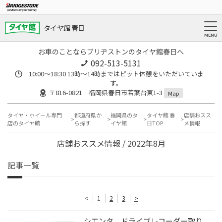
タイヤ館 春日
お車のことならブリヂストンのタイヤ館春日へ
092-513-5131
10:00～18:30 13時〜14時まではピット休憩をいただいていま
す。
〒816-0821 福岡県春日市若葉台東1-3
Map
タイヤ・ホイール専門
都道府県か
福岡県のタ
タイヤ館 春
店舗おスス
店のタイヤ館
ら探す
イヤ館
日TOP
メ情報
店舗おススメ情報 / 2022年8月
記事一覧
<
1
2
3
>
シエンタ ドライブレコーダー取り