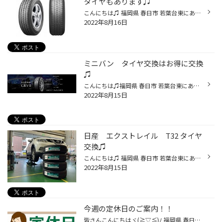
タイヤもあります♫
こんにちは♫ 福岡県 春日市 若葉台東にありますタイヤ館春日店のWEBをご覧の皆様、いつもありがとうございます。 タイヤ館春日店の牧口です！ 商品を買う際、高い商品から安価な商品。 機能性に優れた商品からシンプルで使いやすい商品。 高品質の商品から適度な品質の商品。 耐久性に優れた長く使...
2022年8月16日
ミニバン タイヤ交換はお得に交換
♫
こんにちは♫福岡県 春日市 若葉台東にありますタイヤ館 春日店のWebを御覧の皆様ありがとうございます♪ 福岡県 春日市、大野城市、那珂川市、博多区の ミニバン タイヤ交換も お任せの、タイヤ館 春日店の牧口です♪ヽ(´▽｀)/ タイヤ館は、あなたの町の "タイヤ専門店"です。 今日はブリヂストンのミ...
2022年8月15日
日産 エクストレイル T32 タイヤ
交換♫
こんにちは♫ 福岡県 春日市 若葉台東にあります、タイヤ館春日店の牧口です！ 今日は、日産 エクストレイル T32 のタイヤ交換をしました！ タイヤは、ブリヂストンの、SUV専用タイヤ デューラー H/L850 をお取り付けさせていただきました！ サクサクっとタイヤを新品に組み換え、バランス調整をし、...
2022年8月15日
今週の定休日のご案内！！
皆さんこんにちはヾ(≧▽≦)ﾉ 福岡県 春日市 若葉台東 にあるタイヤ館春日店です。 タイヤ館春日店のHPをご覧いただき 誠にありがとうございます！ 17日(水)と18日(木)は定休日となっております。 ご迷惑をおかけいたしますが、 ご来店の際はご注意くださいませm(_ _)m