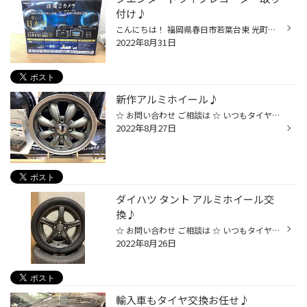
付け♪
こんにちは！ 福岡県春日市若葉台東 光町交差点近くにあるタイヤ館春日店です！ いつもタイヤ館春日店のwebをご覧頂き 誠に有難うございます(*^▽^*) 皆さんのお車にはドライブレコーダーはついていますか⁉︎ 先日、トヨタ シエンタのドライブレコーダーを取り付けました♪ 駐車監視機能も搭載しており...
2022年8月31日
新作アルミホイール♪
☆ お問い合わせ ご相談は ☆ いつもタイヤ館春日のＨＰをご覧いただきありがとうございます(^^♪ 人気のララパーム カップにNEWカラー（タイヤ館限定）が発売されました(^^)/ ■14インチ軽自動車用 落ち着いたカラーで色々な車にコーディネートし易い色ですね(^^♪ ララパームシリーズは色々なデザイン...
2022年8月27日
ダイハツ タント アルミホイール交
換♪
☆ お問い合わせ ご相談は ☆ いつもタイヤ館春日のＨＰをご覧いただきありがとうございます(^^♪ 先日はダイハツ タントのアルミホイール交換を実施しました(^^)/ ■ブリヂストン：トップランVR5 15インチ ■DAYTON：165/55R15 交換前：純正14インチ 交換後：15インチ 足元がガンメタになりカッコよくな...
2022年8月26日
輸入車もタイヤ交換お任せ♪