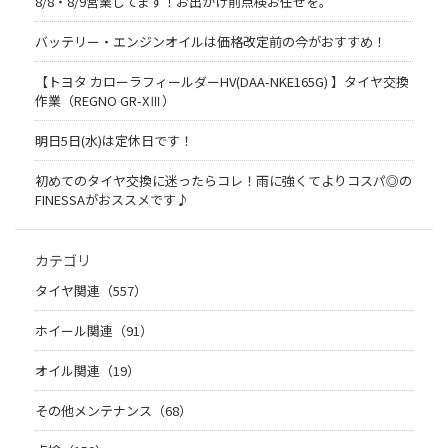
8/8・8/9営業してます！お出かけ前点検お任せを。
バッテリー・エンジンオイルは価格改定前の今がおすすめ！
【トヨタ カローラフィールダーHV(DAA-NKE165G) 】タイヤ交換
作業（REGNO GR-XⅢ）
明日5日(水)は定休日です！
初めてのタイヤ交換に迷ったらコレ！雨に強くてよりコスパ◎の
FINESSAがおススメです♪
カテゴリ
タイヤ関連（557）
ホイール関連（91）
オイル関連（19）
その他メンテナンス（68）