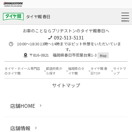
タイヤ館 春日
お車のことならブリヂストンのタイヤ館春日へ
092-513-5131
10:00～18:30 13時〜14時まではピット休憩をいただいていま
す。
〒816-0821 福岡県春日市若葉台東1-3
Map
タイヤ・ホイール専門店
都道府県か
福岡県のタ
タイヤ館 春
サイトマ
のタイヤ館
ら探す
イヤ館
日TOP
ップ
サイトマップ
店舗HOME
店舗情報