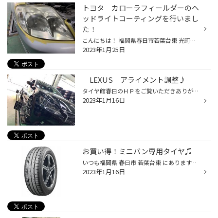
トヨタ カローラフィールダーのヘ
ッドライトコーティングを行いまし
た！
こんにちは！ 福岡県春日市若葉台東 光町交差点近くにあるタイヤ館春日店です！ いつもタイヤ館春日店のwebをご覧頂き 誠に有難うございます(*^▽^*) 今回、トヨタ カローラフィールダーのヘッドライトコーティングを行いました♪ ヘッドライトが曇りがかっていたので、 提案してみたところ、お客様も...
2023年1月25日
LEXUS アライメント調整♪
タイヤ館春日のＨＰをご覧いただきありがとうございます。 ※ WEB チラシ は →こちらをクリック ←（セール・売り出し 広告） タイヤ交換後はタイヤ館一押しのアライメント調整にて車の骨盤調整をしましょう(^^)/ ＊車種により調整個所・時間が異なりますのでお気軽にお問合せ下さい(^^♪☆ お問い合わ...
2023年1月16日
お買い得！ミニバン専用タイヤ♫
いつも福岡県 春日市 若葉台東 にあります、 タイヤ館 福岡春日店のWebを御覧の皆様ありがとうございます♪ ミニバン の タイヤ交換も お任せの、春日市 若葉台東 タイヤ館 春日店の牧口です♪ヽ(´▽｀)/ タイヤ館は、あなたの町の "タイヤ専門店"です。基本的には「ブリヂストン タイヤ カタログ」に...
2023年1月16日