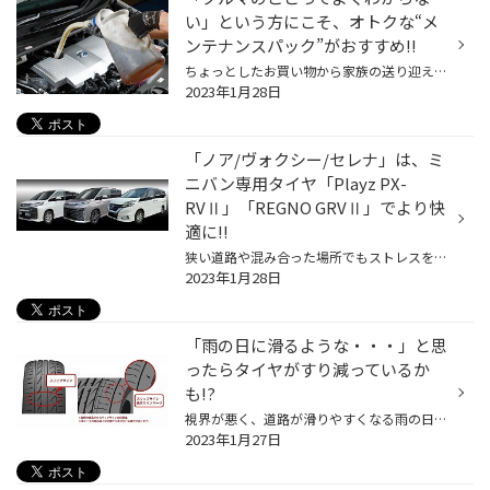
い」という方にこそ、オトクな“メ
ンテナンスパック”がおすすめ!!
ちょっとしたお買い物から家族の送り迎え、お休みの日にはみんなでお出かけと、日々の暮らしの中にクルマがあるとやはり便利ですよね。人だけでなく荷物も積めるし、雨風もしのげる。行動範囲が広がり、生活がより豊かにしてくれる欠かせない相棒として、頼りにしていらっしゃる方は多いと思います...
2023年1月28日
「ノア/ヴォクシー/セレナ」は、ミ
ニバン専用タイヤ「Playz PX-
RVⅡ」「REGNO GRVⅡ」でより快
適に!!
狭い道路や混み合った場所でもストレスを感じることなくスイスイ走れるのに、車内にはびっくりするようなゆとりある空間が広がるピープルムーバーといえば、3列シートを採用したミニバンですよね。なかでも子育て世代を中心に大人気なのが、長年使い勝手のよさを競い合ってきた永遠のライバル、「ト...
2023年1月28日
「雨の日に滑るような・・・」と思
ったらタイヤがすり減っているか
も!?
視界が悪く、道路が滑りやすくなる雨の日の運転って、ちょっと憂鬱ですよね。ヒヤッとされた経験をお持ちの方も多いでしょうし、より一層注意しながら走ると疲れ方も違うと思います。 そんな雨の日もより快適にクルマで移動したいなら、やはりタイヤのコンディションが重要です。タイヤがすり減り、...
2023年1月27日