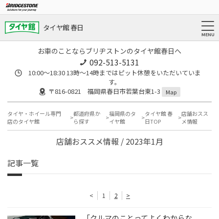
タイヤ館 春日
お車のことならブリヂストンのタイヤ館春日へ
092-513-5131
10:00～18:30 13時〜14時まではピット休憩をいただいていま
す。
〒816-0821 福岡県春日市若葉台東1-3
Map
タイヤ・ホイール専門
都道府県か
福岡県のタ
タイヤ館 春
店舗おスス
店のタイヤ館
ら探す
イヤ館
日TOP
メ情報
店舗おススメ情報 / 2023年1月
記事一覧
<
1
2
>
「クルマのことってよくわからな