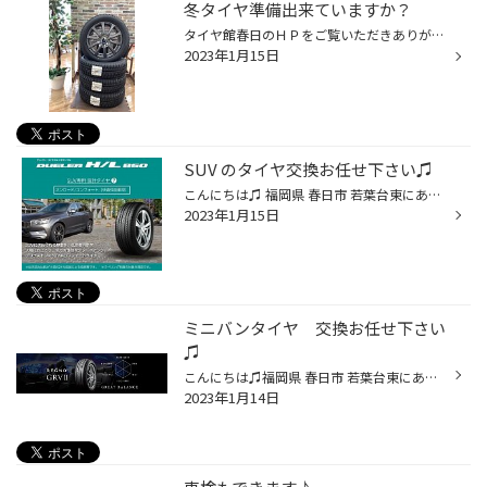
冬タイヤ準備出来ていますか？
タイヤ館春日のＨＰをご覧いただきありがとうございます。 ※ WEB チラシ は →こちらをクリック ←（セール・売り出し 広告） 日中はまだまだ暑いですが、朝晩は冬の訪れを感じます( ;∀;) そろそろ、冬タイヤの準備が必要な季節になりました(^^)/ 冬道を安全に走行する為にも早目のスタッドレスタイヤ...
2023年1月15日
SUV のタイヤ交換お任せ下さい♫
こんにちは♫ 福岡県 春日市 若葉台東にあります、タイヤ館春日店の牧口です！ 今日は今人気のSUV車のタイヤの紹介です！ SUV専用タイヤって？ フォレスター、ハリアー、RAV4、ランクル、CX-5、パジェロ などの、SUV専用タイヤとして、耐久性を重要視し形状・構造を設計。 求められるシーンにおいて...
2023年1月15日
ミニバンタイヤ 交換お任せ下さい
♫
こんにちは♫福岡県 春日市 若葉台東にありますタイヤ館 春日店のWebを御覧の皆様ありがとうございます♪ 福岡県 春日市、大野城市、那珂川市、博多区の ミニバン タイヤ交換も お任せの、タイヤ館 春日店の牧口です♪ヽ(´▽｀)/ タイヤ館は、あなたの町の "タイヤ専門店"です。 今日はブリヂストンのミ...
2023年1月14日