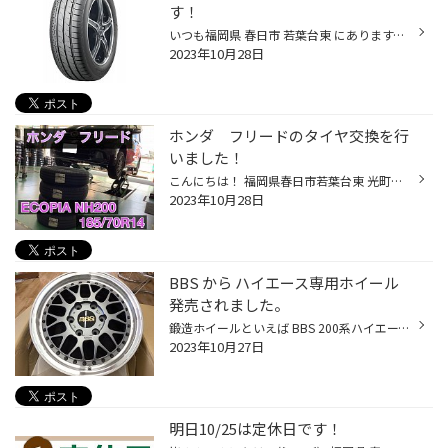
す！
いつも福岡県 春日市 若葉台東 にあります、 タイヤ館 福岡春日店のWebを御覧の皆様ありがとうございます♪ ミニバン の タイヤ交換も お任せの、春日市 若葉台東 タイヤ館 春日店の牧口です♪ヽ(´▽｀)/ タイヤ館は、あなたの町の "タイヤ専門店"です。基本的には「ブリヂストン タイヤ カタログ」に...
2023年10月28日
ホンダ フリードのタイヤ交換を行
いました！
こんにちは！ 福岡県春日市若葉台東 光町交差点近くにあるタイヤ館春日店です！ いつもタイヤ館春日店のwebをご覧頂き 誠に有難うございます(*^▽^*) 今回、ホンダ フリードのタイヤ交換を行いました♪ 装着したタイヤは、 【ECOPIA NH200 185/70R14】です！ こちらのECOPIA NH200というタイヤは、 新...
2023年10月28日
BBS から ハイエース専用ホイール
発売されました。
鍛造ホイールといえば BBS 200系ハイエース専用のBBSが発売されました。 RX-T ホイールサイズは 17X6.5J+38 のみで ハブリング要らずのボア径となっています。 カラーはマットグレー 200系 ハイエースでホイールをご検討の方は BBS で仕上げてみませんか？ BBS RX-T
2023年10月27日
明日10/25は定休日です！