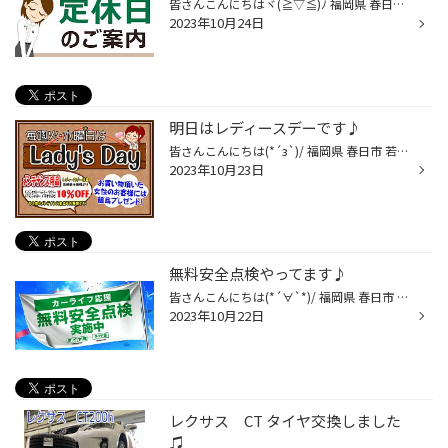
皆さんこんにちはヾ(≧▽≦)ﾉ 福岡県 春日市 若葉台東 にあるタイヤ館春日店です。 タイヤ館春日店のHPをご覧いただき 誠にありがとうございます！ 25日(水)は定休日となっております。 ご迷惑をおかけいたしますが、 ご来店の際はご注意くださいませm(_ _)m
2023年10月24日
明日はレディースデーです♪
皆さんこんにちは(*´з`)/ 福岡県 春日市 若葉台東 にあるタイヤ館春日店です♪ タイヤ館春日店のHPをご覧いただき、 誠にありがとうございます(｡-_-｡) 明日はレディースデーとなっております(´艸｀*)♪ オイル・バッテリー・ワイパーなど、 メンテナンス用品が10％OFFとなります(*´з`)/ また、お買い...
2023年10月23日
無料安全点検やってます♪
皆さんこんにちは(*´∀`*)/ 福岡県 春日市 若葉台東 にある タイヤ館 春日店のWebをご覧いただき 誠にありがとうございます(*´з`)/♪ タイヤ館は、あなたの町の "カーメンテナンス専門店"です。 本日は無料の安全点検のお知らせです！！ タイヤ館 春日店では、皆様が安心して、お車に乗っていただける...
2023年10月22日
レクサス CT タイヤ交換しました
♫