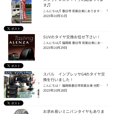
す♫
こんにちは♫ 春日市 若葉台東にあります、タイヤ館春日店の牧口です！ ここ最近、気温も下がり、朝晩は寒くなってきました！ 当店でも冬用タイヤ（スタッドレスタイヤ）の御予約をさせて頂いています！ 年末年始のお出かけ、これまで使用していたスタッドレスタイヤの交換時期などあると思いますが...
2023年10月31日
SUVのタイヤ交換お任せ下さい！
こんにちは♫ 福岡県 春日市 若葉台東にあります、タイヤ館春日店の牧口です！ 今日は今人気のSUV車のタイヤの紹介です！ SUV専用タイヤって？ フォレスター、ハリアー、RAV4、ランクル、CX-5、パジェロ などの、SUV専用タイヤとして、耐久性を重要視し形状・構造を設計。 求められるシーンにおいて...
2023年10月29日
スバル インプレッサG4のタイヤ交
換を行いました！
こんにちは！ 福岡県春日市若葉台東 光町交差点近くにあるタイヤ館春日店です！ いつもタイヤ館春日店のwebをご覧頂き 誠に有難うございます(*^▽^*) 今回、スバル インプレッサG4のタイヤ交換を行いました♪ 装着タイヤは、 【REGNO GR-XⅡ 205/55R16】です！ REGNO GR-XⅡというタイヤは、 セダンやコ...
2023年10月28日
お求め易いミニバンタイヤもありま