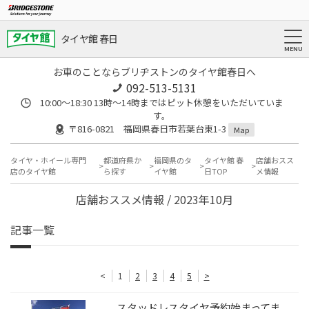
タイヤ館 春日
お車のことならブリヂストンのタイヤ館春日へ
092-513-5131
10:00～18:30 13時〜14時まではピット休憩をいただいていま
す。
〒816-0821 福岡県春日市若葉台東1-3
Map
タイヤ・ホイール専門
都道府県か
福岡県のタ
タイヤ館 春
店舗おスス
店のタイヤ館
ら探す
イヤ館
日TOP
メ情報
店舗おススメ情報 / 2023年10月
記事一覧
<
1
2
3
4
5
>
スタッドレスタイヤ予約始まってま