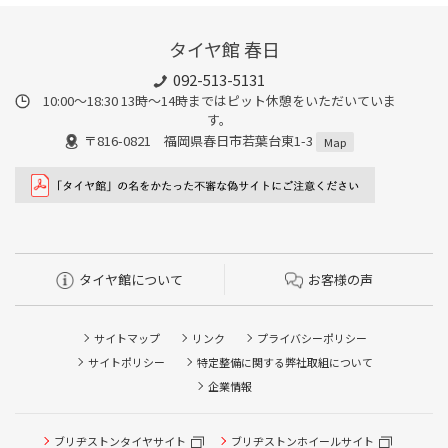
タイヤ館 春日
092-513-5131
10:00～18:30 13時〜14時まではピット休憩をいただいていま
す。
〒816-0821 福岡県春日市若葉台東1-3
Map
タイヤ館について
お客様の声
サイトマップ
リンク
プライバシーポリシー
サイトポリシー
特定整備に関する弊社取組について
企業情報
タイヤ点検・安全点検/タイヤ履き替え/オイル交換/その他
ブリヂストンタイヤサイト
ブリヂストンホイールサイト