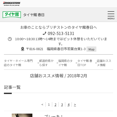
タイヤ館 春日
お車のことならブリヂストンのタイヤ館春日へ
092-513-5131
10:00～18:30 13時〜14時まではピット休憩をいただいていま
す。
〒816-0821 福岡県春日市若葉台東1-3
Map
タイヤ・ホイール専門
都道府県か
福岡県のタ
タイヤ館 春
店舗おスス
店のタイヤ館
ら探す
イヤ館
日TOP
メ情報
店舗おススメ情報 / 2018年2月
記事一覧
<
1
2
3
4
>
ブレーキ！