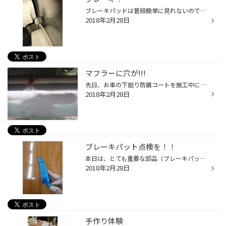
ブレーキパッドは普段簡単に見れないので気になる方もいらっしゃるかと(>_<) なくなっちゃうとディスクに傷が入ったり、ブレーキが効きにくくなったりします(>_<) 気になる方は是非、点検でもお越しください(*^_^*)
2018年2月28日
マフラーに穴が!!!
先日、お車の下廻り防錆コートを施工中に なんとサビによるマフラーの腐食で、 穴?亀裂? を発見!! 3千回転まで回すと、モクモクっと 変な所から排気漏れが・・・!! これ渋滞にハマると、車内に排ガスは上がって 来たら大変な事になりますよね。 やはり、こうなる前に防錆処理をしとくのがい いです...
2018年2月28日
ブレーキパット点検を！！
本日は、とても重要な部品（ブレーキパット）についてご紹介します。 ブレーキパットは消耗品ですが、交換サイクルがとても長いのと、目視や外観かでは 点検しにくい為、気が付いた時には危ない状態だったりする事があります。 そこで、まずは新品のパットから、交換が必要な危ないパットを見比べて...
2018年2月28日
手作り体験