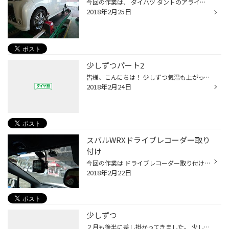
今回の作業は、 ダイハツ タントのアライメント調整。 安全安心のために タイヤの角度のずれを補正します。 ふらつきを抑制し、 さらにタイヤ長持ち。 ありがとうございます。
2018年2月25日
少しずつパート2
皆様、こんにちは！ 少しずつ気温も上がってきており、過ごしやすくなってきましたね！ 季節の変わり目に風邪などひかないように気をつけましょうね！
2018年2月24日
スバルWRXドライブレコーダー取り
付け
今回の作業は ドライブレコーダー取り付け カロッツェリァのDVR30 リアのバックカメラのデータも 取り込める設定がついています。 (取り付け配線&分配器等必要です。) このセットでより安心ですね。
2018年2月22日
少しずつ
２月も後半に差し掛かってきました。 少しずつ暖かくなってきているような 気がしますね。 という事で悩みごと。 スタッドレスをいつはずそうかなあ？ 僕だけではないと思います。 週間天気見ながら もう少し悩んでみようかと思います。 脱着作業も作業予約を承っています。 お気軽にご連絡お待ちし...