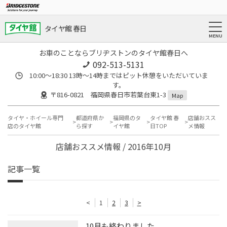
タイヤ館 春日
お車のことならブリヂストンのタイヤ館春日へ
092-513-5131
10:00～18:30 13時〜14時まではピット休憩をいただいていま
す。
〒816-0821 福岡県春日市若葉台東1-3
Map
タイヤ・ホイール専門
都道府県か
福岡県のタ
タイヤ館 春
店舗おスス
店のタイヤ館
ら探す
イヤ館
日TOP
メ情報
店舗おススメ情報 / 2016年10月
記事一覧
<
1
2
3
>
10月も終わりました