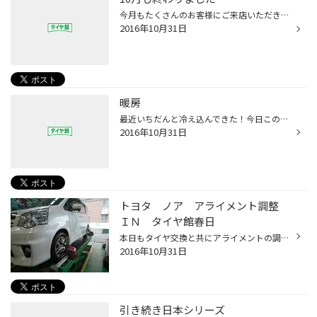
今月もたくさんのお客様にご来店いただき誠にありがとうございました。 10月は鳥取で地震があったり、北海道では降雪が早くもあったりと自然の動きもありつつ スポーツイベントもいろいろ、政治もいろいろとありました。 本当に日々何があっているか分からなくなるくらい情報が蔓延している世の中で...
2016年10月31日
暖房
最近いちだんと冷え込んできた！今日この頃 皆さんは！もうストーブまたはエアコンの暖房（家）付けられてますか？ 家に床暖房がついているのですが まったく使っていなく！・・・なにげに使ってみようかな～スイッチ！オ～～ン（ポチ） と付けてみたら！！！！！ これがまた暖かいじゃないですか！...
2016年10月31日
トヨタ ノア アライメント調整
ＩＮ タイヤ館春日
本日もタイヤ交換と共にアライメントの調整です。 今回の症状は外減り。 タイヤって安い買い物ではないですから 少しでも長持ちして欲しいですよね。 スムーズに走れる車って気持ちいいもんですよ。
2016年10月31日
引き続き日本シリーズ