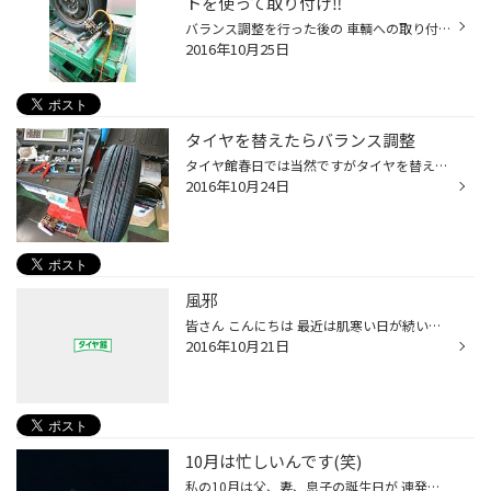
トを使って取り付け‼
バランス調整を行った後の 車輌への取り付けは タイヤ館春日オススメの センターフィットマシンを 活用してのお取り付け。 これでホイールセンターを しっかり出してあげて さらに振動を防ぎますよ。 ぜひともオススメの作業ですね。
2016年10月25日
タイヤを替えたらバランス調整
タイヤ館春日では当然ですがタイヤを替えたら バランス調整もやってますよ。 バランスがとれてないとハンドルがぶれやすくなって 運転が疲れるし、 手がしびれたりしやすくなったりも…。 より安心安全作業ですね。
2016年10月24日
風邪
皆さん こんにちは 最近は肌寒い日が続いていますが！皆さんは風邪など惹かれてないですか？ １０月も既に２０日を過ぎ！あっという間に月日が過ぎ去っていきますね！ もう少ししたら冬の季節が到来します！ 皆様も冬支度はお早めに！ご準備くださいね！
2016年10月21日
10月は忙しいんです(笑)
私の10月は父、妻、息子の誕生日が 連発するのです。 ああ、忙し、忙し。 今回の休みでは福岡市東区和白の 宴家という居酒屋にお伺いしました。 今回は和食。 刺身やいろんなものをいただきました。 誕生日?! ああ、自分が食べたかっただけだったのかな。(笑)