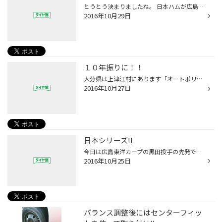
とうとう決まりましたね。 日本ハムが広島に勝ちました。 今回の日本シリーズは見所が多かった シリーズでしたが、本当に接戦続きでした。 お互いの良いところが良く出たシリーズ だったと思います。 気が早いですが来年はどうなるでしょうか？ 今から早速楽しみです。
2016年10月29日
１０年振りに！！
大分県は上津江村にあります「オートポリス」に行ってきました！ ご存知の方も居られるとは思いますが、九州唯一の本格的なサーキットでメジャーな大会で言うと、今年こそ熊本地震で中止になりましたが市販車をベースに規定内で改造を行い速さを競う、「スーパーGT」を毎年開催しているサーキットで...
2016年10月27日
日本シリーズ!!
今日は広島東洋カープの黒田投手の先発ですね。 ここまで２勝している広島ですがチームのメンバーの方々は 必ず今日は勝ちたいと思っていることでしょう。 ソフトバンクが出場しないということで あまり今回はTVを見ることはないだろうと思っていましたが しっかり見ています。（笑） どちらのチー...
2016年10月25日
バランス調整後にはセンターフィッ