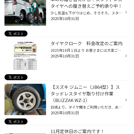
タイヤへの履き替えご予約承り中！
少し気温も下がりはじめ、そろそろ、スタッドレスタイヤへの履き替えを検討されている方も いらっしゃると思います。 今回は「タイヤ履き替え」についてご紹介します。 「タイヤの履き替えは早いほうがいい？」 雪が降る、まさにその直前に履き替えたい！というお客様の声もございますが、 履き替え...
2025年10月31日
タイヤクローク 料金改定のご案内
2025年10月１日より お客さまには大変ご迷惑をお掛けすることと なりますが、何卒ご理解いただくとともに、 今後ともご愛顧を賜りますようお願い申し上げます
2025年10月31日
【スズキ ジムニー（JB64型）】ス
タッドレスタイヤ取り付け作業
（BLIZZAK WZ-1）
日頃より、タイヤ館をご利用いただき、ありがとうございます。 さて、当店と同じチェーン店の近隣タイヤ館店舗で作業いたしましたタイヤ交換作業をご紹介します。 （WEB掲載をご快諾いただきましたお客様！大変感謝しております。 いつもご愛顧いただき誠にありがとうございます！！） おクルマ：ス...
2025年10月31日
11月定休日のご案内です！