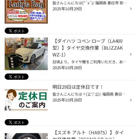
皆さんこんにちは(*´з`)/ 福岡県 春日市 若葉台東 にあるタイヤ館春日店です♪ タイヤ館春日店のHPをご覧いただき、 誠にありがとうございます(｡-_-｡) 明日はレディースデーとなっております(´艸｀*)♪ オイル・バッテリー・ワイパーなど、 メンテナンス用品が10％OFFとなります(*´з`)/ また、お買い...
2025年10月29日
【ダイハツ コペン ローブ（LA400
型）】タイヤ交換作業（BLIZZAK
WZ-1）
日頃より、タイヤ館をご利用いただき、ありがとうございます。 さて、当店と同じチェーン店の近隣タイヤ館店舗で作業いたしましたタイヤ交換作業をご紹介します。 （WEB掲載をご快諾いただきましたお客様！大変感謝しております。 いつもご愛顧いただき誠にありがとうございます！！） おクルマ：ダ...
2025年10月28日
明日29日は定休日です！
皆さんこんにちはヾ(≧▽≦)ﾉ 福岡県 春日市 若葉台東 にあるタイヤ館春日店です。 タイヤ館春日店のHPをご覧いただき 誠にありがとうございます！ 29日(水)は定休日となっております。 ご迷惑をおかけいたしますが、 ご来店の際はご注意くださいませm(_ _)m
2025年10月28日
【スズキ アルト（HA97S）】タイ