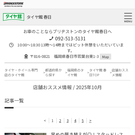
タイヤ館 春日
お車のことならブリヂストンのタイヤ館春日へ
092-513-5131
10:00～18:30 13時〜14時まではピット休憩をいただいていま
す。
〒816-0821 福岡県春日市若葉台東1-3
Map
タイヤ・ホイール専門
都道府県か
福岡県のタ
タイヤ館 春
店舗おスス
店のタイヤ館
ら探す
イヤ館
日TOP
メ情報
店舗おススメ情報 / 2025年10月
記事一覧
<
1
2
3
4
5
>
早めの履き替えが◎！スタッドレス