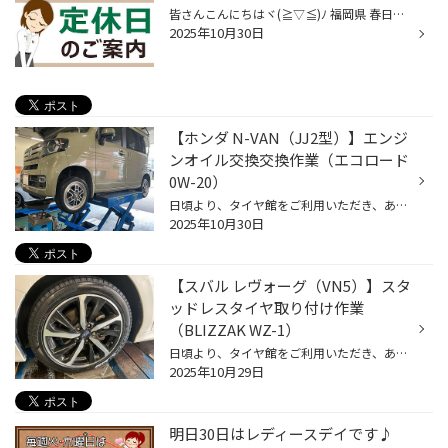
皆さんこんにちはヾ(≧▽≦)ﾉ 福岡県 春日市 若葉台東 にあるタイヤ館春日店です。 タイヤ館春日店のHPをご覧いただき誠にありがとうございます！ タイヤ館春日店の、11月の定休日は 5日・12日・19日・26日 の毎週水曜日となっております。 また、11月4日火曜日は棚卸し業務の為、15時までの営業とさせ...
2025年10月30日
【ホンダ N-VAN（JJ2型）】エンジ
ンオイル交換交換作業（エコロード
0W-20）
日頃より、タイヤ館をご利用いただき、ありがとうございます。 さて、当店と同じチェーン店の近隣タイヤ館店舗で作業いたしましたエンジンオイル交換作業を ご紹介します。 （WEB掲載をご快諾いただきましたお客様！大変感謝しております。 いつもご愛顧いただき誠にありがとうございます！！） お...
2025年10月30日
【スバル レヴォーグ（VN5）】スタ
ッドレスタイヤ取り付け作業
（BLIZZAK WZ-1）
日頃より、タイヤ館をご利用いただき、ありがとうございます。 さて、当店と同じチェーン店の近隣タイヤ館店舗で作業いたしましたタイヤ交換作業をご紹介します。 （WEB掲載をご快諾いただきましたお客様！大変感謝しております。 いつもご愛顧いただき誠にありがとうございます！！） おクルマ：ス...
2025年10月29日
明日30日はレディースデイです♪