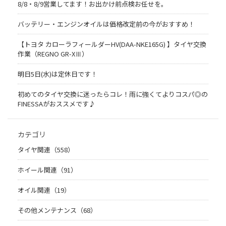
8/8・8/9営業してます！お出かけ前点検お任せを。
バッテリー・エンジンオイルは価格改定前の今がおすすめ！
【トヨタ カローラフィールダーHV(DAA-NKE165G) 】タイヤ交換
作業（REGNO GR-XⅢ）
明日5日(水)は定休日です！
初めてのタイヤ交換に迷ったらコレ！雨に強くてよりコスパ◎の
FINESSAがおススメです♪
カテゴリ
タイヤ関連（558）
ホイール関連（91）
オイル関連（19）
その他メンテナンス（68）