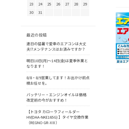
23
24
25
26
27
28
29
30
31
最近の投稿
連日の猛暑で愛車のエアコンは大丈
夫⁉メンテナンスはお済みですか？
明日10日(月)～14日(金)は夏季休業と
なります！
8/8・8/9営業してます！お出かけ前点
検お任せを。
バッテリー・エンジンオイルは価格
改定前の今がおすすめ！
【トヨタ カローラフィールダー
HV(DAA-NKE165G) 】タイヤ交換作業
（REGNO GR-XⅢ）