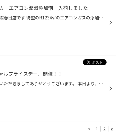
4yf用 カーエアコン潤滑添加剤 入荷しました
こんにちは福岡県春日市のタイヤ館春日店です 待望のR1234yfのエアコンガスの添加剤が ワコーズ WAKO‘S より発売されました。 ハイブリッド車、電気自動車にも対応しています。 経年劣化で減ったガスの補充と潤滑性向上が出来ます。 特徴 コンプレッサーのフリクションロス低減と潤滑性向上。 特殊...
ャルプライスデー』開催！！
こんにちは、いつも当店をご利用いただきましてありがとうございます。 本日より、コクピット・タイヤ館におきまして、 期間限定！ サイズ限定！！ 数量限定！！！ お得にお買い求めいただける、「タイヤスペシャルプライスデー」がスタートします！ お得なタイヤのご紹介！！ ワゴンR、N-BOX、タン...
<
1
2
>