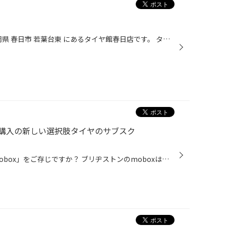
皆さんこんにちはヾ(≧▽≦)ﾉ 福岡県 春日市 若葉台東 にあるタイヤ館春日店です。 タイヤ館春日店のHPをご覧いただき 誠にありがとうございます！ 19日(水)は定休日となっております。 ご迷惑をおかけいたしますが、 ご来店の際はご注意くださいませm(_ _)m
購入の新しい選択肢タイヤのサブスク
タイヤの月々の定額サービス「mobox」をご存じですか？ ブリヂストンのmoboxはタイヤだけでなく、お車のメンテナンスも定額で利用できるサービスです。 春は新しいスタートを切る季節です。その一方で新生活の準備や、 お子様の入学・卒業に関わる行事など多くの出費が重なる時期でもあります。 ど...