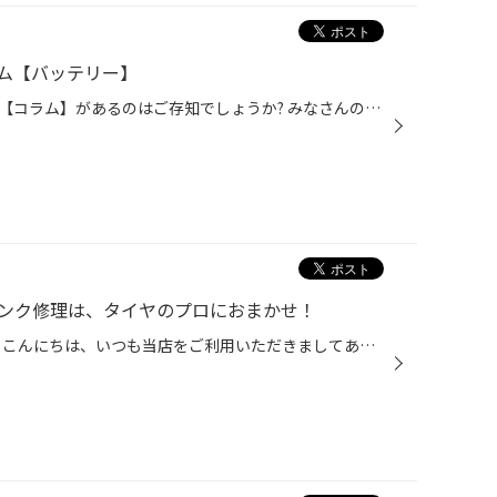
ム【バッテリー】
コクピット・タイヤ館のサイトに【コラム】があるのはご存知でしょうか? みなさんのおクルマのお悩みやタイヤに関するコラム記事を掲載しております。 この度は、今の時期にトラブルが多い、『バッテリー』に関して、記事を掲載いたしました。 点検や交換のタイミング、基礎的な知識まで、幅広く掲...
ンク修理は、タイヤのプロにおまかせ！
タイヤのパンク経験ありますか？ こんにちは、いつも当店をご利用いただきましてありがとうございます。 タイヤは、釘やネジが刺さったり、縁石への衝突による損傷はもちろん、空気が徐々に抜け、 空気が少ない状態で走行を続けた結果、パンクしてしまうことがあります。 パンクの修理はお任せくだ...