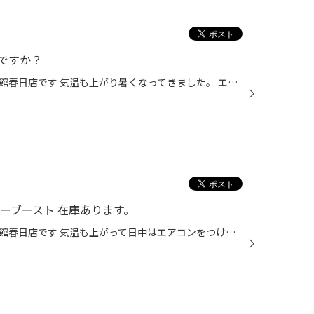
ですか？
こんにちは福岡県春日市のタイヤ館春日店です 気温も上がり暑くなってきました。 エアコンをつけると効きが悪いと感じませんか？ 悪いと感じるのであれば暑くて運転出来ませんよね？ エアコンの効きはエアコンガスが少なくても多過ぎても 効きは悪くなります。またエアコン内部に水分などの不純物が...
ーブースト 在庫あります。
こんにちは福岡県春日市のタイヤ館春日店です 気温も上がって日中はエアコンをつける事が 多くなりますね。久しぶりにエアコンつけると 効きが悪い感じがしませんか？ そう感じる方は ベロフ エアコン添加剤 パワーブーストを注入してみませんか？ どの様な商品かというと 耐久性の高い100％エステ...