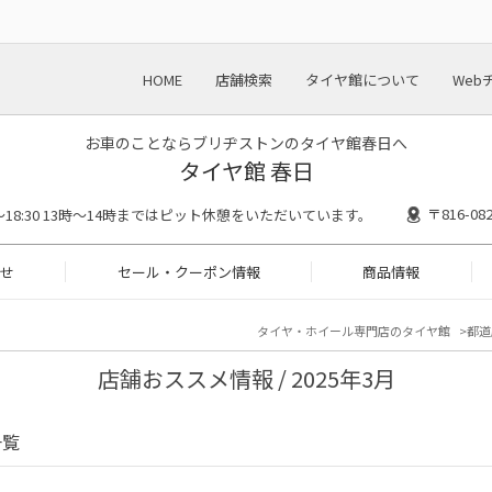
HOME
店舗検索
タイヤ館について
Web
お車のことならブリヂストンのタイヤ館春日へ
タイヤ館 春日
〒816-
00～18:30 13時〜14時まではピット休憩をいただいています。
せ
セール・クーポン情報
商品情報
タイヤ・ホイール専門店のタイヤ館
都道
店舗おススメ情報 / 2025年3月
一覧