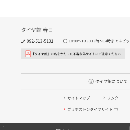
タイヤ館 春日
092-513-5131
10:00～18:30 13時〜14時ま
タイヤ館について
サイトマップ
リンク
タイヤ点検・安全点検/タイヤ履き替え/オイル交換/その
ブリヂストンタイヤサイト
クローク契約会員専用タイヤ履き替え※タイヤ履き替えを
本日のタイヤ履き替え順番待ち予約 ※クローク契約会員