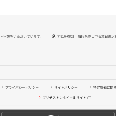
〒816-0821 福岡県春日市若葉台東1-
ではピット休憩をいただいています。
プライバシーポリシー
サイトポリシー
特定整備に関
他ピット作業の予約
ブリヂストンホイールサイト
希望のクローク契約会員の方はこちらを選択ください
の方はご利用いただけません
Copyright © 2024 Bridgestone Retail Co.,Ltd. All rights Reserved.