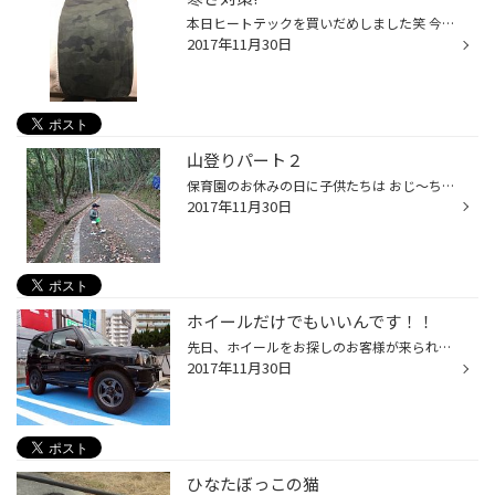
本日ヒートテックを買いだめしました笑 今年は寒くなるらしいので体調には気をつけないと笑
2017年11月30日
山登りパート２
保育園のお休みの日に子供たちは おじ～ちゃんとおば～ちゃんと いつも保育園で登ってる 山に登りに行きました！ 息子はいつも行き慣れてるからか 先頭でこっちだよ～と誘導しながら 頑張って登っていたみたいです(о´∀`о) 妹も頑張って少しは歩いたらしいのですが ほぼパパの抱っこだったそうです(...
2017年11月30日
ホイールだけでもいいんです！！
先日、ホイールをお探しのお客様が来られましたが、まだタイヤの溝もあり全然使えるので 「タイヤが減ってきたらホイール買いに来ます」と言われました。 私が「タイヤは今のをそのまま使って、ホイールだけ交換するってのも出来ますよ」と言うと 「えっ、そうなんですか～」と言われていました。 ...
2017年11月30日
ひなたぼっこの猫