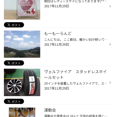
明日はレディースデイになっております(*^_^*) 女性のお客様はメンテナンス商品がお得になる日です! オイル、バッテリー、ワイパー、エアコンフィルターなど交換するなら火曜日、木曜日ですよ! 点検も無料で行なっておりますので気兼ね無くお声かけ下さい(*^_^*) ぜひご来店下さい(*^_^*)
2017年11月29日
もーもーらんど
こんにちは。 ここ数日、暖かい日が続いていますね。 先日、油山にあるもーもーらんどに行ってきまいた。 広々とした公園だけでなく、ヤギやうさぎなどの動物もいるので、 ファミリーの週末にはオススメの場所です。 動物が大好きな息子と娘も気軽に動物とふれあえるのでとても楽しかったみたいです...
2017年11月29日
ヴェルファイア スタッドレスホイ
ールセット
20インチを装着したヴェルファイアで、スタッドレスタイヤをご検討。 「20インチのスタッドレスって高いやろ～」と言われていましたが、 春＆冬に20インチの組み替えをするのは、タイヤを傷める可能性があり とてもリスクが高いのと、履き替え工賃がとても高く付く事から、 もともとの純正サイズの1...
2017年11月29日
運動会
運動会や発表会は ほんと子供の成長を感じます(ToT)!! とくに上のお兄ちゃん！ いろいろできるようになったなぁ～ と思いました(*´∀`)♪ 妹は初めての運動会で 始めの方は少し泣いていましたが ダンスなどでは曲がかかると 上手に踊れていてホッとしました(о´∀`о) まだまだこれからの成長が楽しみです♪