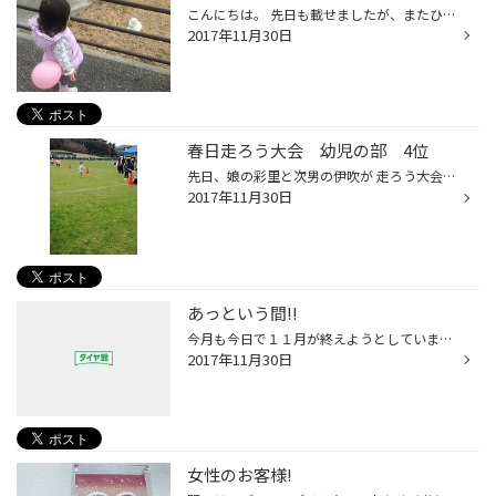
こんにちは。 先日も載せましたが、またひなたぼっこしていた猫に出会いました。 近寄ると普通なら逃げてしまうと思いきや、どれだけ近づいても逃げない ドンと構えたこの猫!! 娘とも見つめあってました。 なんだか人間みたいな雰囲気さえ感じる猫でした。
2017年11月30日
春日走ろう大会 幼児の部 4位
先日、娘の彩里と次男の伊吹が 走ろう大会と言うマラソン大会に出ました。 朝早く出発して、8時くらいから彩里は 走ったんでしょう。 寒そうでした。 中には大きな子もいたので敵わないかなと 思ってましたが、4位と聞いてびっくりでした。 がんばったね〜(^o^) 本人は4位もですが、最後まで諦めず...
2017年11月30日
あっという間!!
今月も今日で１１月が終えようとしています！ 今年に入っても！残り１カ月と月日の経つスピードが早いのを実感している今日この頃の僕です！ もう少しで年末も来ます！ 色々と忙しい時期になってきましたね！ 年末・年始安心してお出かけする為にも！お車のメンテナンスしときましょうね！ タイヤ館...
2017年11月30日
女性のお客様!