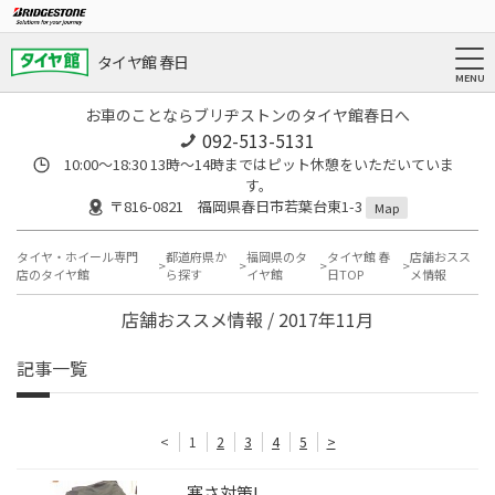
タイヤ館 春日
お車のことならブリヂストンのタイヤ館春日へ
092-513-5131
10:00～18:30 13時〜14時まではピット休憩をいただいていま
す。
〒816-0821 福岡県春日市若葉台東1-3
Map
タイヤ・ホイール専門
都道府県か
福岡県のタ
タイヤ館 春
店舗おスス
店のタイヤ館
ら探す
イヤ館
日TOP
メ情報
店舗おススメ情報 / 2017年11月
記事一覧
<
1
2
3
4
5
>
寒さ対策!