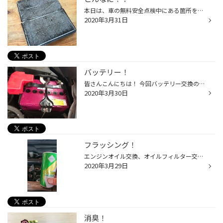
本日は、車の無料安全点検中にある箇所を点検中にこんな状態に遭遇しちゃいました。 お客様へも了承を得てWEBへ投稿させて頂いております。 みなさん、これ何か分かりますか？ 実はこれ、車に付いているエアコンフィルターなんです！ 家庭用エアコン同様に、車にも付いているんですよ。。。 新車か...
2020年3月31日
バッテリー！
皆さんこんにちは！ 今回バッテリー交換の写真を投稿します！ バッテリーは３年を過ぎたあたりからバッテリーが弱まってきます! 最近のバッテリーは何の予兆もなくプツンと落ちてしまいますので３年を過ぎている方は是非タイヤ館春日店までご相談下さい！ タイヤ館春日 光町交差点すぐそばです！ ＃...
2020年3月30日
フラッシング！
エンジンオイル交換、オイルフィルター交換の友です(^-^) 「オイル交換の時期めっちゃ過ぎとったし～」 「オイル交換してもなかなか汚れが…」 何て言うことありますよね？ そんな時にはこれです！ エンジンに優しく、中をキレイキレイしてくれるやつです(´∇｀) 値段もお手頃なので、是非ご相談下さ...
2020年3月29日
消臭！