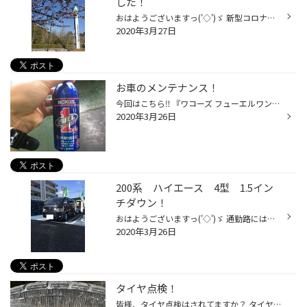
した！
おはようございますっ('◇')ゞ 新型コロナウイルス（コビット19）の影響でよしむら家では、、 子供たちのストレスがなかなかな状態に、、、 外で思いっきり遊ばせてやりたいと、、 久々に公園へ、、 やってきました『夜須高原記念の森』！ ここは広大な広場に巨大なアスレチック「やすごん」があり、...
2020年3月27日
お車のメンテナンス！
今回はこちら‼️ 『ワコーズ フューエルワン』のご紹介です‼️ 今回はスズキ ワゴンR MH23 に入れさせていただきました‼️ こんな感じで給油口を開けていきます‼️ そして給油口にフューエルワンを入れていきます‼️ これで作業終了です‼️ これを入れることによって、ガソリンタンクの防錆ができたり、ガ...
2020年3月26日
200系 ハイエース 4型 1.5イン
チダウン！
おはようございますっ('◇')ゞ 通勤路には桜も咲き、華やかな雰囲気で長い通勤時間、、 いい気分で運転できるってもんです。 そんなこんなな、、よしむら＠てんちょが 福岡県春日市のタイヤショップ、、 タイヤ館春日より今日も元気にお送りします。 さてさて、、 またまた登場！ 200系ハイエースさ...
2020年3月26日
タイヤ点検！
皆様、タイヤ点検はされてますか？ タイヤのヒビ割れはこの部分を確認して下さい。 タイヤの側面は地面からの衝撃を和らげる効果があります。 なので、 ゴムがうす〜く作られています。 ヒビ割れの深さがタイヤ内部に届きやすいということです。 側面のヒビ割れは要チェックです！ 接地面のヒビ割れ...