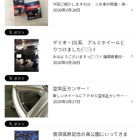
今回ご紹介しますのは、 ☆お車の除菌・消臭アイテム登場☆ シートの下に置くタイプとスチームタイプの2種類 消臭はもちろん！ 菌・ウイルスを強力除去してくれます！！ お買い求めは店頭にて！！ ぜひぜひぜひお気軽にご来店ください！ 皆様のご来店お待ちしております！ タイヤ館春日 光町交差点す...
2020年3月28日
デミオ・DE系 アルミホイールと
りつけました('◇')ゞ
おはようございますっ('◇')ゞ 福岡県春日市のタイヤショップ、 タイヤ館春日のよしむら＠てんちょですっ。 ほぼ満開の桜はほんとに華やかでいいもんですね。 雨の通勤路ですが、そこかしこに咲き誇る桜には思わず見惚れてしまいます。。 さてさて、 今日もはりきってきましょう！ タイヤ交換のご要...
2020年3月28日
空気圧センサー！
新しいホイールにＴＰＭＳ空気圧センサー を取り付けてます！！ ゴムバルブをはずして・・・ 専用のバルブを取り付けます！ ホイールの外側についた黒い部分がセンサーですよ!(^^)! タイヤの空気圧管理！これで安心です！ タイヤ館春日 光町交差点すぐそばです！ ＃福岡県福岡市 ＃福岡県春日市 ＃...
2020年3月27日
夜須高原記念の森公園にいってきま