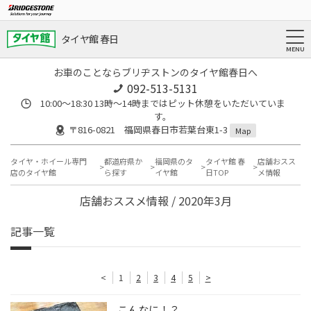
タイヤ館 春日
お車のことならブリヂストンのタイヤ館春日へ
092-513-5131
10:00～18:30 13時〜14時まではピット休憩をいただいていま
す。
〒816-0821 福岡県春日市若葉台東1-3
Map
タイヤ・ホイール専門
都道府県か
福岡県のタ
タイヤ館 春
店舗おスス
店のタイヤ館
ら探す
イヤ館
日TOP
メ情報
店舗おススメ情報 / 2020年3月
記事一覧
<
1
2
3
4
5
>
こんなに！？