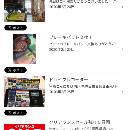
先日はご利用ありがとうございました！ クラウンのオートマのオイルを交換致しました！ 変速の際のショックを軽減したり、燃費維持の為にオススメさせて頂いています！ 点検も無料なので、是非ご相談下さい！ タイヤ館春日 光町交差点すぐそばです！ ＃福岡県 福岡市 ＃福岡県 春日市 ＃福岡県 大野...
2020年2月26日
ブレーキパッド交換！
パッソのブレーキパッド交換ありがとうございました！ 普段見えない事が多いので、なかなか交換のタイミングが分かりずらいですよね！ ブレーキパッドの残りが4ミリを切ると交換目安になります！ タイヤ交換やローテーションのタイミングにご一緒にいかがでしょうか？？ タイヤ館 春日 光町交差点す...
2020年2月25日
ドライブレコーダー
皆様こんにちは 福岡県春日市若葉台東光町交差点近くのタイヤ館春日です。 いつもタイヤ館春日のウェブサイトをご覧頂き誠に有難う御座います。 今回はコレ！もう皆さんご存知ですよね！ そうドライブレコーダーです。 もう皆様はドライブレコーダーは取り付けられていますか？ やっぱりドライブレ...
2020年2月25日
クリアランスセール残り５日間
皆さんこんにちは(*´ω`*)/ 福岡県 春日市 若葉台東 にあるタイヤ館春日の谷口です。 いつもタイヤ館春日のHPをご覧いただき 誠にありがとうございます(●´ω｀●) 只今当店では、「クリアランスセール」を開催中です！ スタッドレスをはじめ、バッテリーやオイルなどのメンテナンス商品はもちろん タイ...