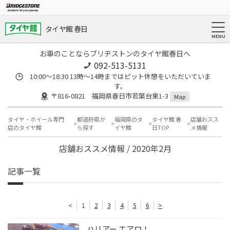
タイヤ館 春日
お車のことならブリヂストンのタイヤ館春日へ
092-513-5131
10:00～18:30 13時〜14時まではピット休憩をいただいていま
す。
〒816-0821 福岡県春日市若葉台東1-3
Map
タイヤ・ホイール専門
都道府県か
福岡県のタ
タイヤ館 春
店舗おスス
店のタイヤ館
ら探す
イヤ館
日TOP
メ情報
店舗おススメ情報 / 2020年2月
記事一覧
<
1
2
3
4
5
6
>
ハリアー エアロ！