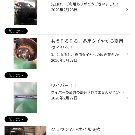
先日は、ご利用ありがとうございました！ お客様は乗り心地という面で非常に悩まれてエコピアにして頂きました！ 寄り良いドライブの時間を過ごして頂けば嬉しいです！ タイヤで迷われてる方は是非ご相談下さい！ タイヤ館春日 光町交差点すぐそばです！ ＃福岡県 福岡市 ＃福岡県 春日市 ＃福岡県 ...
2020年2月28日
もうそろそろ、冬用タイヤから夏用
タイヤへ！
3月になると、夏用タイヤへの履き替えのシーズンになってきます！ その時にオススメさせて頂きたいのが錆止めコーティングです！ こんなとこまで施工出来ちゃいます！ 履き替えのついでにどうぞお試しください！ タイヤ館春日 光町交差点すぐそばです！ ♯福岡県 福岡市 ♯福岡県 那珂川市 ♯福岡県 大...
2020年2月27日
ワイパー！！
ワイパーの金具の部分さびてませんか？(＞＜) サビて来ると動きが悪くなり、これでも水はけを悪くする原因になります！ お取扱いしてますので、是非ご相談下さい！ タイヤ館春日 光町交差点すぐそばです！ ＃福岡県 福岡市 ＃福岡県 春日市 ＃福岡県 大野城市 ＃福岡県 那珂川市
2020年2月27日
クラウン ATFオイル交換！