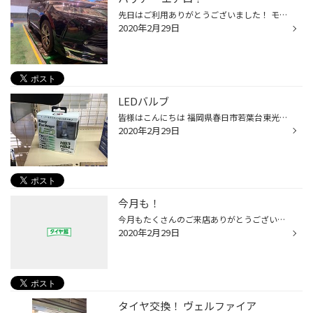
先日はご利用ありがとうございました！ モデリスタのエアロを組んで頂きました！ 車自体が大きく見え、ホイールもご購入頂いていたので、かっこよく仕上がりました！ 色んな商品お取扱いしておりますので、是非ご相談下さい！ タイヤ館春日 光町交差点すぐそばです！ ＃福岡県福岡市 ＃福岡県春日市...
2020年2月29日
LEDバルブ
皆様はこんにちは 福岡県春日市若葉台東光町交差点近くのタイヤ館春日です。 いつもタイヤ館春日のウェブサイトをご覧頂き誠に有難う御座います。 今回のアイテムはコレ！！！ 新たに在庫として導入しました。 価格は比較的にリーズナブルでお求め安い商品です。 気になる方はお気軽にお尋ねくださ...
2020年2月29日
今月も！
今月もたくさんのご来店ありがとうございました！ 花粉の時期もスタートしますので、点検、そして タイヤのメンテナンスでもお気軽に是非、ご来店下さい！ 来月もどうぞよろしくお願いします！
2020年2月29日
タイヤ交換！ ヴェルファイア