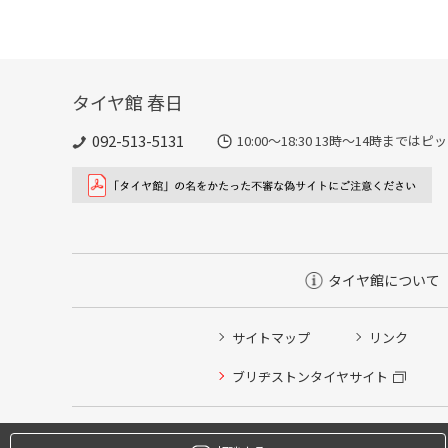
タイヤ館 春日
092-513-5131
10:00～18:30 13時〜14時ま
タイヤ館について
サイトマップ
リンク
タイヤ点検・安全点検/タイヤ履き替え/オイル交換/その
ブリヂストンタイヤサイト
クローク契約会員専用タイヤ履き替え※タイヤ履き替えを
本日のタイヤ履き替え順番待ち予約 ※クローク契約会員