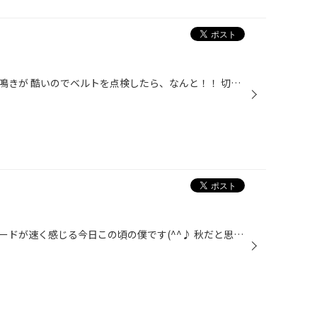
車検前点検であまりにもベルトの鳴きが 酷いのでベルトを点検したら、なんと！！ 切れかけていました(+o+) 切れてしまったら大変なので 交換しました(^O^)
なんだか最近！月日の流れるスピードが速く感じる今日この頃の僕です(^^♪ 秋だと思うのですが！まだまだ日中は暑い日が続いてますね！(*^。^*) もう少しすると紅葉にはいい季節になりますね！ この時期はむしょうにドライブがしたくなります！ 個人的には山間をスイスイと運転しながら景色を見て！...