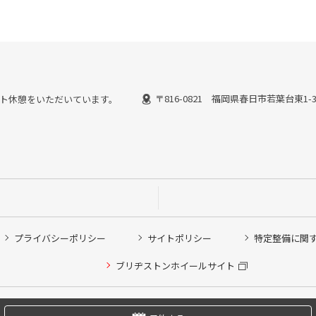
〒816-0821 福岡県春日市若葉台東1-
ではピット休憩をいただいています。
プライバシーポリシー
サイトポリシー
特定整備に関
他ピット作業の予約
ブリヂストンホイールサイト
希望のクローク契約会員の方はこちらを選択ください
の方はご利用いただけません
Copyright © 2024 Bridgestone Retail Co.,Ltd. All rights Reserved.