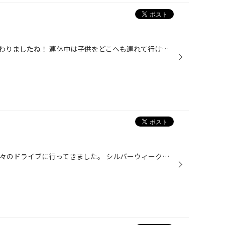
こんにちは(^∀^)/ ｼﾙﾊﾞｰｳｨｰｸも終わりましたね！ 連休中は子供をどこへも連れて行けてませんが 息子はそれなりに実家で楽しめたようです(笑) まずおじいちゃんが優しいのと 息子がすぐ泣くため なんでも与えてもらえるから…(笑) ﾐﾆｽﾄｯﾌﾟでｿﾌﾄｸﾘｰﾑを食べてご機嫌だったそうです。 それから別の日に、...
21日が休みだったので、家族で久々のドライブに行ってきました。 シルバーウィークも3日目で、月曜日は空いていると予想してましたが、甘かったＷＷＷ かなりの渋滞でしたが、福岡→唐津→有田→武雄→鳥栖→福岡とぐるっと一周。 久々に食べた唐津バーガーは、やはり美味しかったです。 天気もよかった...