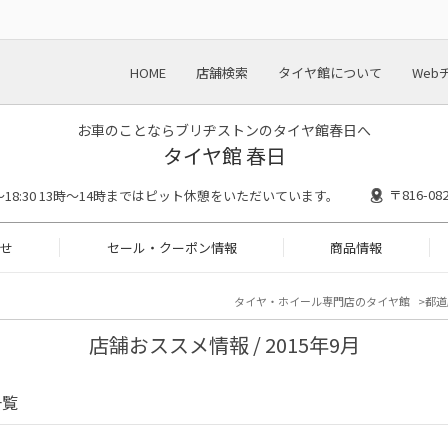
HOME
店舗検索
タイヤ館について
Web
お車のことならブリヂストンのタイヤ館春日へ
タイヤ館 春日
〒816-
00～18:30 13時〜14時まではピット休憩をいただいています。
せ
セール・クーポン情報
商品情報
タイヤ・ホイール専門店のタイヤ館
都道
店舗おススメ情報 / 2015年9月
一覧