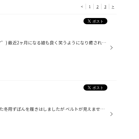
<
1
2
3
>
9月も終わりますね。 早い～(;゜∇゜) 最近2ヶ月になる娘も良く笑うようになり癒される今日この頃です。 秋本番の10月、気温も下がり色々な所に行きたいですね。 久々にうまいものが食いたい!! 皆様良い情報お待ちしておりますm(__)m
昨日のお休みに１年前に履いていた冬用ずぼんを履きはしましたが ベルトが見えませんWWW お腹の成長が著しいようですね！！ 明日からダイエットしようかなW