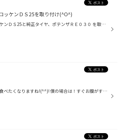
ッケンＤＳ25を取り付け(^O^)
ワゴンＲにレイズマルカ・ブロッケンＤＳ25と純正タイヤ、ポテンザＲＥ０３０ を取り付けました(^O^) なかなか１４インチで迫力があるホイールでお客様にも満足して頂きました(^O^) 純正タイヤ、ポテンザＲＥ０３０の乗り心地、ウェット性能も満足して 頂きました。
食欲の秋！この季節色んなものが食べたくなりますね!(^^)! 僕の場合は！すぐお腹がすくので！質より量になっちゃいます！ 太らないように(*^。^*)セーブ！セーブ！(^O^)(笑)