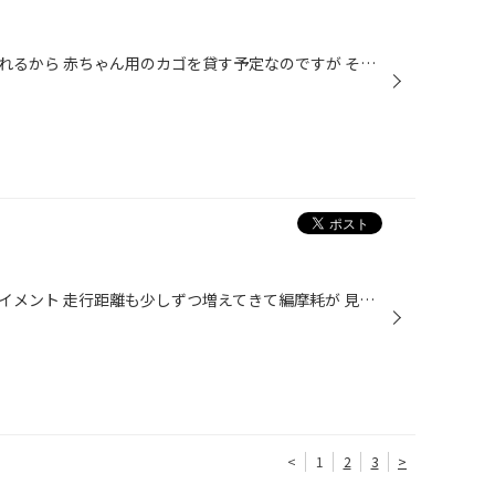
もう少しで兄の所の次男坊が産まれるから 赤ちゃん用のカゴを貸す予定なのですが それを出すとうちの息子が 自分のだとわかっているのか いきなり中へ入り、自分のアピール!!!(笑) それは赤ちゃん用だよ！と言っても 僕の！と言い切っていました(^∀^;) あまりに面白かったので写真を撮り みんなで爆...
今日の作業はインプレッサのアライメント 走行距離も少しずつ増えてきて編摩耗が 見られるようになったという事で 調整頂きました。
<
1
2
3
>