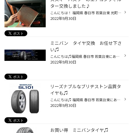
ター交換しました♪
こんにちは！ 福岡県 春日市 若葉台東 光町交差点近くにあるタイヤ館春日店です！ いつもタイヤ館春日店のwebをご覧頂き 誠に有難うございます(*^▽^*) 先日、スズキ ハスラーのエアコンフィルター交換を行いました‼︎ エアコンフィルターを見てみると、汚れていますよね(o_o) エアコンフィルターをそ...
2022年9月30日
ミニバン タイヤ交換 お任せ下さ
い♫
こんにちは♫福岡県 春日市 若葉台東にありますタイヤ館 春日店のWebを御覧の皆様ありがとうございます♪ 福岡県 春日市、大野城市、那珂川市、博多区の ミニバン タイヤ交換も お任せの、タイヤ館 春日店の牧口です♪ヽ(´▽｀)/ タイヤ館は、あなたの町の "タイヤ専門店"です。 今日はブリヂストンのミ...
2022年9月30日
リーズナブルなブリヂストン品質タ
イヤも♫
こんにちは♫ 福岡県 春日市 若葉台東にありますタイヤ館春日店のWEBをご覧の皆様、いつもありがとうございます。 タイヤ館春日店の牧口です！ 商品を買う際、高い商品から安価な商品。 機能性に優れた商品からシンプルで使いやすい商品。 高品質の商品から適度な品質の商品。 耐久性に優れた長く使...
2022年9月30日
お買い得 ミニバンタイヤ♫