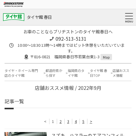
タイヤ館 春日
お車のことならブリヂストンのタイヤ館春日へ
092-513-5131
10:00～18:30 13時〜14時まではピット休憩をいただいていま
す。
〒816-0821 福岡県春日市若葉台東1-3
Map
タイヤ・ホイール専門
都道府県か
福岡県のタ
タイヤ館 春
店舗おスス
店のタイヤ館
ら探す
イヤ館
日TOP
メ情報
店舗おススメ情報 / 2022年9月
記事一覧
<
1
2
3
4
5
>
スズキ ハスラーのエアコンフィル