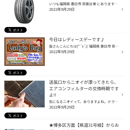
いつも福岡県 春日市 若葉台東 にあります、 タイヤ館 福岡春日店のWebを御覧の皆様ありがとうございます♪ ミニバン の タイヤ交換も お任せの、春日市 若葉台東 タイヤ館 春日店の牧口です♪ヽ(´▽｀)/ タイヤ館は、あなたの町の "タイヤ専門店"です。基本的には「ブリヂストン タイヤ カタログ」に...
2022年9月29日
今日はレディースデーです♪
皆さんこんにちは(*´з`)/ 福岡県 春日市 若葉台東 にあるタイヤ館春日店です♪ タイヤ館春日店のHPをご覧いただき、 誠にありがとうございます(｡-_-｡) 今日はレディースデーとなっております(´艸｀*)♪ オイル・バッテリー・ワイパーなど、 メンテナンス用品が10％OFFとなります(*´з`)/ また、お買い...
2022年9月29日
送風口からニオイが漂ってきたら、
エアコンフィルターの交換時期です
よ!!
気になるニオイって、ありますよね。ドラッグストアに行くとさまざまな消臭剤がずらりと並んでいますし、洗濯する際に消臭抗菌効果のある柔軟剤を使ったりと、ひと昔前より臭いに敏感になっているのかなぁなんて思ったりもしますが、爽やかな香りに包まれているほうが、やっぱり気持ちいいものです...
2022年9月29日
★博多区方面【県道31号線】からお