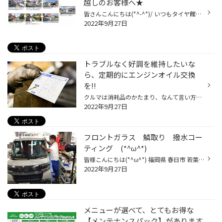
越しのお客様へ★
皆さんこんにちは(*^-^*)/ いつもタイヤ館春日店のHPをご覧いただき 誠にありがとうございます(≧▽≦)♪ 博多区方面からお越しのお客様へご案内です！ 県道31号線から入られると入りにくく大変危険な為、 タイヤ館手前に、セブンイレブンがございます 光町交差点を右折いただき、次の信号を左折いただ...
2022年9月27日
トラブルなく好調を維持したいな
ら、定期的にエンジンオイル交換
を!!
クルマは消耗品のかたまり、なんて言い方をすることもありますが、愛車のコンディションを維持していく上で定期的に交換が必要なものと言えば、何を思い浮かべますか？ 専門店として一番気になるものと言えばタイヤなんですが、お客さまのなかには「バッテリー上がりでクルマが動かなくなったことが...
2022年9月27日
フロントガラス 鱗取り 撥水コー
ティング (*^ω^*)
皆様こんにちは(*^ω^*) 福岡県 春日市 若葉台東 光町交差点近くの タイヤ館春日です。 いつもタイヤ館春日のWEBサイトをご覧頂き誠に有難う御座います。♪( ´▽｀) 今回ご紹介しますのはコチラです！ お車のガラスの鱗取りと撥水ガラスコーティングです！ フロントガラスをしっかりと洗い⬇︎の様に専用...
2022年9月27日
メニューが選べて、とてもお得な
【メンテナンスパック】があります