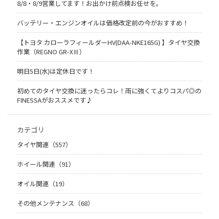
8/8・8/9営業してます！お出かけ前点検お任せを。
バッテリー・エンジンオイルは価格改定前の今がおすすめ！
【トヨタ カローラフィールダーHV(DAA-NKE165G) 】タイヤ交換
作業（REGNO GR-XⅢ）
明日5日(水)は定休日です！
初めてのタイヤ交換に迷ったらコレ！雨に強くてよりコスパ◎の
FINESSAがおススメです♪
カテゴリ
タイヤ関連（557）
ホイール関連（91）
オイル関連（19）
その他メンテナンス（68）