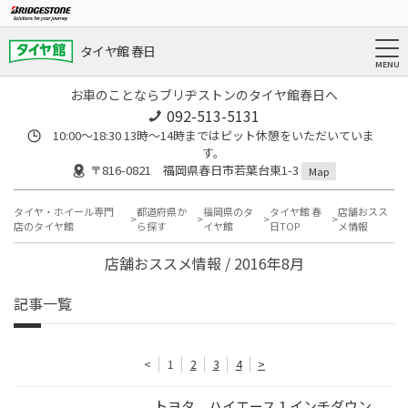
タイヤ館 春日
お車のことならブリヂストンのタイヤ館春日へ
092-513-5131
10:00～18:30 13時〜14時まではピット休憩をいただいていま
す。
〒816-0821 福岡県春日市若葉台東1-3
Map
タイヤ・ホイール専門
都道府県か
福岡県のタ
タイヤ館 春
店舗おスス
店のタイヤ館
ら探す
イヤ館
日TOP
メ情報
店舗おススメ情報 / 2016年8月
記事一覧
<
1
2
3
4
>
トヨタ ハイエース１インチダウン