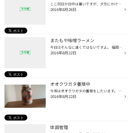
ここ何日か日中は暑いですが、夕方にかけてすごしやすい気温ですね！ ただここ何日間かは涼しいみたいですが！また気温が上がるの上がらないのと 早く涼しくならないかな～と思う今日この頃！ リポＤ飲んでファイトーですね！
2016年8月26日
またもや味噌ラーメン
今日はそんなに遠くではないですよ。 福岡市東区の彰膳へ またもや味噌ラーメンですけど…。 うちの家族に味噌ラーメン好きがおりまして…。
2016年8月22日
オオクワガタ養殖中
今年はオオクワガタの養殖をしたいます。 ５月に幼虫買って育ててます！！ 買ったときは10ｍｍぐらいでしたが、どんどん大きくなり今は70ｍｍぐらいに成長しました。 成虫になるのが楽しみです！！ でももう８月も終わりそう・・・・ いつ成虫になるんだろ？？
2016年8月22日
体調管理