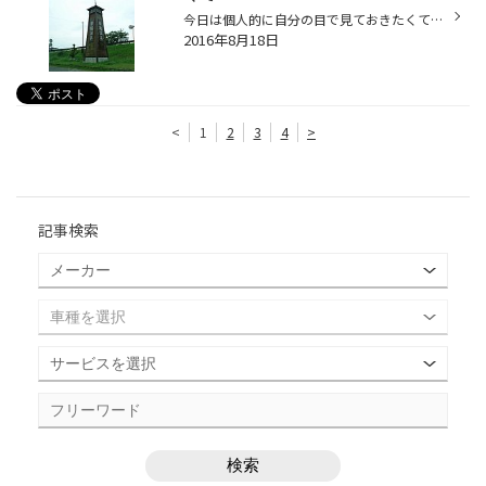
今日は個人的に自分の目で見ておきたくて車を走らせました。 下道で甘木方面から大観望経由で阿蘇神社へ、いつも利用する212号線は通行止めの箇所があり 大分方面から迂回ルートを使い杖立温泉へ向かいました。 大観望では多くの観光客の方々がいらっしゃいましたが 普段だともっと多くの観光客がい...
2016年8月18日
<
1
2
3
4
>
記事検索