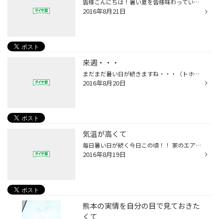
皆様こんにちは！暑い夏を皆様味わっていますか（笑） 水分補給と塩分補給は忘れずに～ 今日も塩タブなめてがんばるぞ～
2016年8月21日
来週・・・
まだまだ暑い日が続きますね・・・（トホホ・・・） でも！！元気にがんばりますよ！！！ 話は変わりますが、来週火曜日長崎にあるタイヤ館佐世保店に出没します！！（笑） といっても約10年程お世話になっている方からお仕事をいただいたもので午前中だけですが 戻ります！！ お近くお通りの際は寄...
2016年8月20日
気温が高くて
毎日暑い日が続く今日この頃！！ 家のエアコンを２８度の設定していますがいっこうに冷えず２２度付近まで下げてしまいます。 車のエアコンもなかなか冷えず常に１８度のエアコン全開！（笑） 夜も暑くてたびたびエアコンを付けちゃいます。 この残暑も残りわずか！しっかり夏を味わいたいと思います。
2016年8月19日
熊本の実情を自分の目で見ておきた
くて