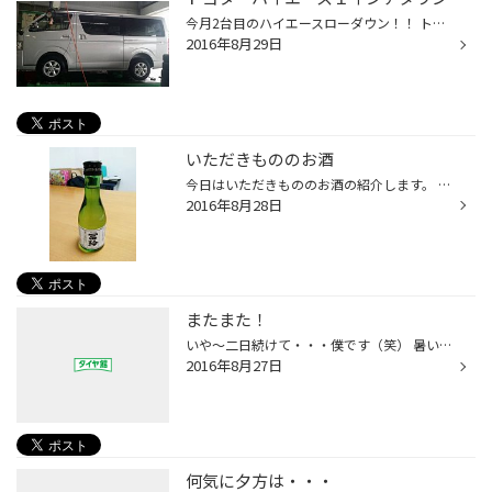
今月2台目のハイエースローダウン！！ トヨタ ハイエース１インチダウンしました！！ 今回はリア、１インチ（25MM）ローダウン フロント20MMのローダウンをしました！！ 勿論アライメントもとりました！！ 働く車もカッコいいのが一番ですね！！
2016年8月29日
いただきもののお酒
今日はいただきもののお酒の紹介します。 町内のソフトボールチームの方からいただいた このお酒 名前は冨玲です。 鳥取の日本酒で美味しくいただきました。 名前の由来はと言いますと 応援する際のフレーフレーという言葉から ネーミングされたそうです。 明日から福岡市の小中学校では2学期スター...
2016年8月28日
またまた！
いや～二日続けて・・・僕です（笑） 暑いネタばかりで！すいません が！またしても！ まだまだ最近は涼しいとはいえ！エアコンは大活躍の時期 家でのエアコン稼働率はかなり高いですね・・・電気代が（笑） 朝起きるの喉が渇き大変です。 皆様！夏風邪聞かないように～
2016年8月27日
何気に夕方は・・・