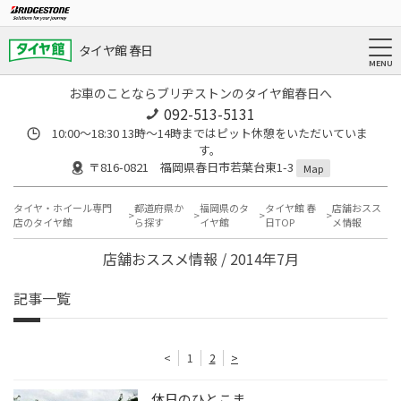
タイヤ館 春日
お車のことならブリヂストンのタイヤ館春日へ
092-513-5131
10:00～18:30 13時〜14時まではピット休憩をいただいていま
す。
〒816-0821 福岡県春日市若葉台東1-3
Map
タイヤ・ホイール専門
都道府県か
福岡県のタ
タイヤ館 春
店舗おスス
店のタイヤ館
ら探す
イヤ館
日TOP
メ情報
店舗おススメ情報 / 2014年7月
記事一覧
<
1
2
>
休日のひとこま