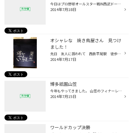
今日はプロ野球オールスター戦IN西武ドーム 昔から野球はずっと見続けてきましたが 金曜日が休みが久しぶりだったのか なんか新鮮でした。 今後も良いゲームに期待したいと思います。
2014年7月18日
オシャレな 焼き鳥屋さん 見つけ
ました！
先日 友人に誘われて 西鉄平尾駅 徒歩２分ぐらいの オシャレな焼き鳥屋さん のプレオープンに行ってきました(^O^) 焼き鳥屋さんだけど バーみたいな雰囲気もあるオシャレなお店で料理も美味しく スタッフも活気のある いいお店でしたよ！！ みなさんも是非近くとおった際は足を運んでください...
2014年7月17日
博多祇園山笠
今年もやってきました。 山笠のフィナーレ追い山。 福岡では朝早くからTVで中継があるほどですが どこの地区まで放映されているのでしょうね。 TVで見るよりは現地へ行ってみた方が 確実に迫力があります。 とは言うものの最近、見に行けてないんですけど…。
2014年7月15日
ワールドカップ決勝