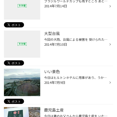
ブラジルワールドカップも残すところ あと1試合になりました。 どちらが勝つのだろうというところで 試合観戦しましたがお互いに良い試合でしたね。 次の4年後はどんな日本チームになっているのでしょうか？ 頑張ろう日本!!
2014年7月14日
大型台風
今回の大雨、台風による被害を 受けられた方にはお見舞い申し上げます。 7月にしてはかなり大型の台風が やって来るということで 結構構えているところではあったのですか 九州に差し掛かってきた頃は 福岡ではそんなに影響はありませんでしたので ほっとした次第でした。 しかし、今年はあと何回、...
2014年7月10日
いい景色
今日はヒルトンホテルに用事があり、うかがいわせて頂きました。 近所の宿泊先というのはなかなか泊ることがなく、 こういう景色を見ることはなかったので、いい経験でした。 隣はヤフオクドームです。今日はオリックス戦の首位攻防戦。 がんばって頂きましょう。
2014年7月9日
鹿児島土産
今日は妻のお父さんから鹿児島土産を いただきました。その名も伊集院まんじゅう 初めていただきましたがおいしかったです。 このデザインは何なのか調べてみましたら 島津家の家紋ということらしいです。 由緒ある食べモノなんでしょうね。