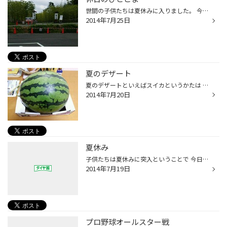
世間の子供たちは夏休みに入りました。 今日は昼間はドライブがてらに 一欄の森という所に行って来ました。 一欄といえばラーメン屋さんですね。 工場を新たに作り、ついでに生産ラインが みれたり、企業の生い立ちが分かる博物館?!を 作られたということです。 今年の夏休みの話題としてはベストな...
2014年7月25日
夏のデザート
夏のデザートといえばスイカというかたは 多いでしょうね。今回、親戚からいただいた スイカがデカイ!!ありがとうございます♪
2014年7月20日
夏休み
子供たちは夏休みに突入ということで 今日はたくさんのご家族連れの方々が ご来店されました。 親御さんからすると今から毎日家の中が 大変賑やかになる?!時期だと思いますが 大きな成長を見れる時期かもしれませんね。 大事に見続けていきましょう。 只今、春日店ではご来店のお子様に 細やかでは...
2014年7月19日
プロ野球オールスター戦