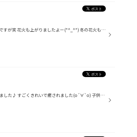
引き続きハウステンボスネタなんですが笑 花火も上がりましたよー(*^_^*) 冬の花火も綺麗ですね(*^_^*) 年明けにも上がるみたいですよー!
今年はイルミネーション見に行きました♪ すごくきれいで癒されました(о´∀`о) 子供達も喜んでいたのでよかったです♪ でも、すごく寒かった…(ToT) また来年もいろんなところに いけるといいなぁ～と思ってます★ どこかオススメのところがあったら 是非教えて下さい(*´∀`)♪