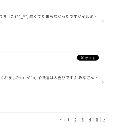
先日ハウステンボスに行ってまいりました(*^_^*) 寒くてたまらなかったですがイルミネーションが綺麗で花火まで見れて満足でした(*^_^*) 今年もあと少しですね(>_<) お店は31日まで営業しておりますので是非ご利用ください(*^_^*)
我が家にもサンタクロースが 来てくれました(о´∀`о) 子供達は大喜びです♪ みなさんのところにも サンタさんは来ましたか？ 私にもサンタさんこないなぁ～ と毎年思ったりしてます(笑)
<
1
2
3
4
5
>