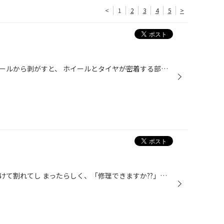
<
1
2
3
4
5
>
タイヤ交換時に古いタイヤをホイールから剥がすと、 ホイールとタイヤが密着する部分にカスが溜り、 固着してしまって、黒く汚れてしまいます。 このまま新品タイヤを組み込むと、 タイヤとホイールが密着されず、 エアー漏れの原因になるかもしれません。 タイヤ館では、タイヤ交換のホイールは 全...
バック時に、テールレンズをぶつけて割れてし まったらしく、「修理できますか??」と ご来店されました。 時期的にメーカーも閉まり、部品の取り寄せも できないんですが、 奇跡的にメーカーに部品があり、出荷してもら えるとのことでした。 今日中に直せるとお伝えすると、 とても喜ばれていまし...