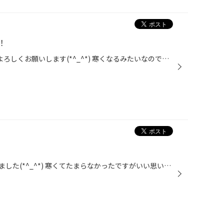
！
今年も終わりますね(>_<) 来年もよろしくお願いします(*^_^*) 寒くなるみたいなので体調には気をつけられてください!
話題のハウステンボスに行ってきました(*^_^*) 寒くてたまらなかったですがいい思い出になりました!