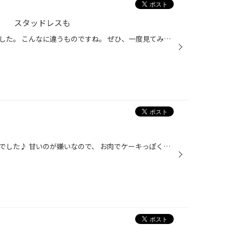
 スタッドレスも
今回この様な動画を私自身も見ました。 こんなに違うものですね。 ぜひ、一度見てみませんか。 この時期、特にスタッドレスタイヤで 残り溝半分の状態がどんなことになるのか。 雪の上では強力なんですけどね。
今月は旦那のお母さんのお誕生日でした♪ 甘いのが嫌いなので、 お肉でケーキっぽくしてみました(*´∀`)♪笑 見た目はひどいですが 気持ちがこもってるので よしとしましょぉ♪笑