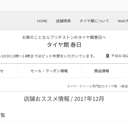
HOME
店舗検索
タイヤ館について
Web
お車のことならブリヂストンのタイヤ館春日へ
タイヤ館 春日
〒816-
00～18:30 13時〜14時まではピット休憩をいただいています。
せ
セール・クーポン情報
商品情報
タイヤ・ホイール専門店のタイヤ館
都道
店舗おススメ情報 / 2017年12月
一覧