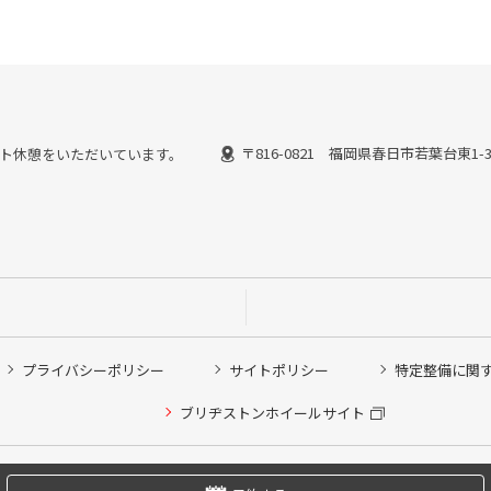
〒816-0821 福岡県春日市若葉台東1-
ではピット休憩をいただいています。
プライバシーポリシー
サイトポリシー
特定整備に関
他ピット作業の予約
ブリヂストンホイールサイト
希望のクローク契約会員の方はこちらを選択ください
の方はご利用いただけません
Copyright © 2024 Bridgestone Retail Co.,Ltd. All rights Reserved.