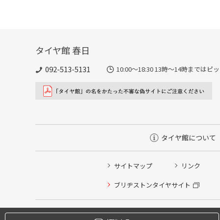
タイヤ館 春日
092-513-5131
10:00～18:30 13時〜14時ま
タイヤ館について
サイトマップ
リンク
タイヤ点検・安全点検/タイヤ履き替え/オイル交換/その
ブリヂストンタイヤサイト
クローク契約会員専用タイヤ履き替え※タイヤ履き替えを
本日のタイヤ履き替え順番待ち予約 ※クローク契約会員