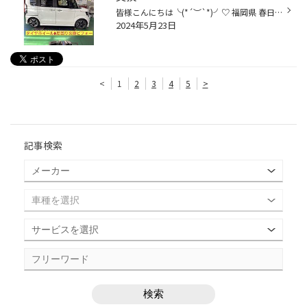
皆様こんにちは╰(*´︶`*)╯♡ 福岡県 春日市 若葉台東 光町交差点近くの タイヤ館春日です。 いつもタイヤ館春日のWEBサイトをご覧頂き誠に有難う御座います 今回のご紹介内容はコチラ ビフォー アフターはコチラ じゃーん♪(*^^)o∀*∀o(^^*)♪ 足回りはコチラ テインさんのフレックスZです めちゃくちゃ...
2024年5月23日
<
1
2
3
4
5
>
記事検索