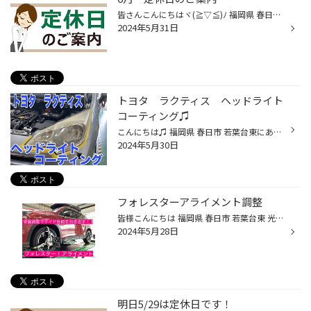
皆さんこんにちはヾ(≧▽≦)ﾉ 福岡県 春日市 若葉台東 にあるタイヤ館春日店です。 タイヤ館春日店のHPをご覧いただき誠にありがとうございます！ タイヤ館春日店の5月の定休日は 5日・12日・18日・19日・26日 となっております。 ご迷惑をおかけいたしますが、 ご来店の際はご注意くださいませm(_ _)m
2024年5月31日
トヨタ ラクティス ヘッドライト
コーティング♫
こんにちは♫ 福岡県 春日市 若葉台東にあります、タイヤ館春日店の牧口です！ 今日は、トヨタ ラクティスの、ヘッドライトコーティングをしました！ こちらが施工前です！ 磨き、コーティング材を塗ったりしますので、ヘッドライト周りをマスキングします！ 専用のクリーナーを使用してライトの黄ば...
2024年5月30日
フォレスターアライメント調整
皆様こんにちは 福岡県 春日市 若葉台東 光町交差点近くの タイヤ館春日です。 いつもタイヤ館春日のWEBサイトをご覧頂き誠に有難う御座います！ 今回ご紹介はコチラ 上記の画像の様に、各車輪にセンサーを付け車輪の角度を測り車種別の基準値に照らし合わせ適切な角度に車側の調整機構を使い調整し...
2024年5月28日
明日5/29は定休日です！