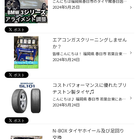
こんにちは福岡県春日市のタイヤ館春日店です。 タイヤ館春日店オススメのアライメント調整を 施工しました。車種は BMW F30 です。 タイヤ交換と同時にアライメント調整を実施しました。 以前、縁石に左後ろタイヤを乗り上げたことがあり 良いタイミングでアライメント調整が出来ました。 前後のズ...
2024年5月25日
エアコンガスクリーニングしません
か？
皆様こんにちは！ 福岡県 春日市 若葉台東 光町交差点近くの タイヤ館春日です いつもタイヤ館春日のWEBサイトをご覧頂き誠に有難う御座いますd(￣ ￣) 今回ご案内するのはコチラ 日に日に暑くなる季節になってきてます！皆様のお車のエアコンの効きはいかがですか？ なんとなく冷えはするけども！...
2024年5月24日
コストパフォーマンスに優れたブリ
ヂストン製タイヤ♫
こんにちは♪ 福岡県 春日市 若葉台東にありますタイヤ館春日店のWEBをご覧の皆様、いつもありがとうございます。 商品を買う際、高い商品から安価な商品。 機能性に優れた商品からシンプルで使いやすい商品。 高品質の商品から適度な品質の商品。 耐久性に優れた長く使える商品から簡易的に使い捨て...
2024年5月24日
N-BOX タイヤホイール及び足回り
交換