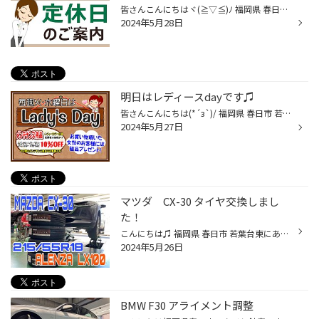
皆さんこんにちはヾ(≧▽≦)ﾉ 福岡県 春日市 若葉台東 にあるタイヤ館春日店です。 タイヤ館春日店のHPをご覧いただき 誠にありがとうございます！ 29日(水)は定休日となっております。 ご迷惑をおかけいたしますが、 ご来店の際はご注意くださいませm(_ _)m
2024年5月28日
明日はレディースdayです♫
皆さんこんにちは(*´з`)/ 福岡県 春日市 若葉台東 にあるタイヤ館春日店です♪ タイヤ館春日店のHPをご覧いただき、 誠にありがとうございます(｡-_-｡) 明日はレディースデーとなっております(´艸｀*)♪ オイル・バッテリー・ワイパーなど、 メンテナンス用品が10％OFFとなります(*´з`)/ また、お買い...
2024年5月27日
マツダ CX-30 タイヤ交換しまし
た！
こんにちは♫ 福岡県 春日市 若葉台東にあります、タイヤ館春日店の牧口です！ 今日は、マツダ CX-30 のタイヤ交換をしました！ タイヤは、ブリヂストンの SUV専用タイヤ ALENZA LX100 をお取り付けさせていただきました！ サクサクっとタイヤを新品に組み換え、バランス調整をし、お車にタイヤホ...
2024年5月26日
BMW F30 アライメント調整