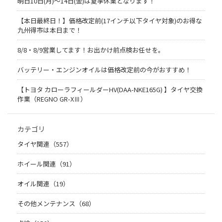
明日10日(月)～14日(金)は夏季休業となります！
【本日最終日！】価格改定前(17インチ以下タイヤ対象)のお得な
九州得市は本日まで！
8/8・8/9営業してます！お出かけ前点検お任せを。
バッテリー・エンジンオイルは価格改定前の今がおすすめ！
【トヨタ カローラフィールダーHV(DAA-NKE165G) 】タイヤ交換
作業（REGNO GR-XⅢ）
カテゴリ
タイヤ関連（557）
ホイール関連（91）
オイル関連（19）
その他メンテナンス（68）