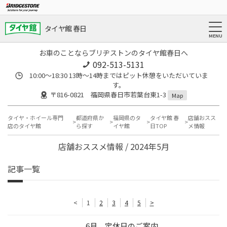
タイヤ館 春日
お車のことならブリヂストンのタイヤ館春日へ
092-513-5131
10:00～18:30 13時〜14時まではピット休憩をいただいていま
す。
〒816-0821 福岡県春日市若葉台東1-3
Map
タイヤ・ホイール専門
都道府県か
福岡県のタ
タイヤ館 春
店舗おスス
店のタイヤ館
ら探す
イヤ館
日TOP
メ情報
店舗おススメ情報 / 2024年5月
記事一覧
<
1
2
3
4
5
>
6月 定休日のご案内