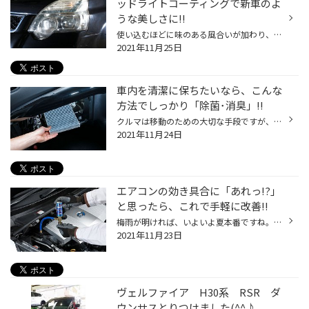
ッドライトコーティングで新車のよ
うな美しさに!!
使い込むほどに味のある風合いが加わり、愛着も増していく。そんなふうに、エイジングが楽しめる“お気に入りの道具やモノ”に囲まれた生活ってとてもあこがれます。でも、クルマに関しては、これって当てはまりませんよね。いつも調子よく、内外装もパリッと新車のようであってほしいものです。 とは...
2021年11月25日
車内を清潔に保ちたいなら、こんな
方法でしっかり「除菌･消臭」!!
クルマは移動のための大切な手段ですが、車内は言わばご自宅の「部屋」のようなもの。ある程度の時間、その空間のなかに身を置くわけですから、より快適に過ごすことができるように心がけたいですよね。 そこで気になるのが、車内のコンディション。ニオイはもちろんのこと、エアコンシステムを介し...
2021年11月24日
エアコンの効き具合に「あれっ!?」
と思ったら、これで手軽に改善!!
梅雨が明ければ、いよいよ夏本番ですね。最近は、長く外にいることがはばかられるくらい気温が上昇することもしばしば。日本の夏は確実に暑く、そして長くなっています。お出かけの際はもちろんですが、室内にいらっしゃるときにもこまめな水分補給をお忘れなく。 さて、そんな季節におクルマで快適...
2021年11月23日
ヴェルファイア H30系 RSR ダ
ウンサスとりつけました(^^♪