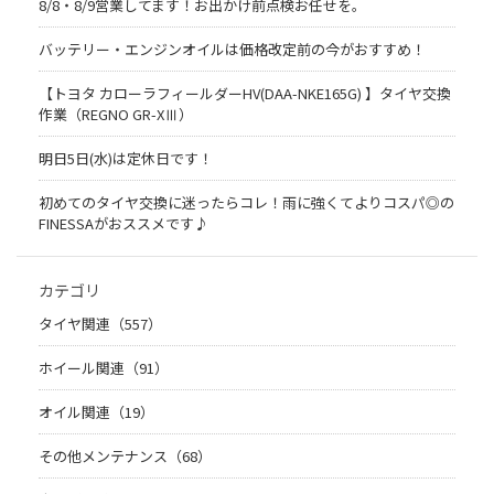
8/8・8/9営業してます！お出かけ前点検お任せを。
バッテリー・エンジンオイルは価格改定前の今がおすすめ！
【トヨタ カローラフィールダーHV(DAA-NKE165G) 】タイヤ交換
作業（REGNO GR-XⅢ）
明日5日(水)は定休日です！
初めてのタイヤ交換に迷ったらコレ！雨に強くてよりコスパ◎の
FINESSAがおススメです♪
カテゴリ
タイヤ関連（557）
ホイール関連（91）
オイル関連（19）
その他メンテナンス（68）