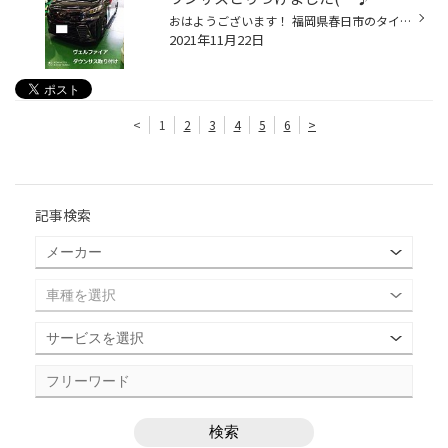
おはようございます！ 福岡県春日市のタイヤショップ、、 タイヤ館春日のよしむら＠てんちょですっ('◇')ゞ ではっ！ 本日の作業のご紹介です。 【車種】 トヨタ：ヴェルファイア 【作業内容】 ダウンサス取り付け ダウンサスでは鉄板ですよね(^_-)-☆ RSRさんちの通常モデルです。 RSR：ダウン っと...
2021年11月22日
<
1
2
3
4
5
6
>
記事検索