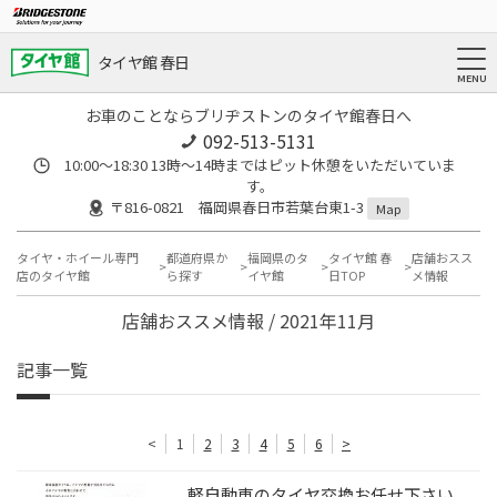
タイヤ館 春日
お車のことならブリヂストンのタイヤ館春日へ
092-513-5131
10:00～18:30 13時〜14時まではピット休憩をいただいていま
す。
〒816-0821 福岡県春日市若葉台東1-3
Map
タイヤ・ホイール専門
都道府県か
福岡県のタ
タイヤ館 春
店舗おスス
店のタイヤ館
ら探す
イヤ館
日TOP
メ情報
店舗おススメ情報 / 2021年11月
記事一覧
<
1
2
3
4
5
6
>
軽自動車のタイヤ交換お任せ下さい