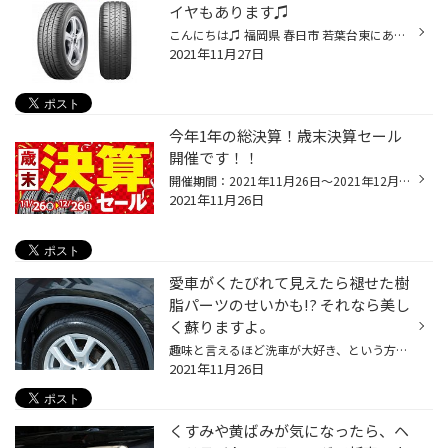
イヤもあります♫
こんにちは♫ 福岡県 春日市 若葉台東にありますタイヤ館春日店のWEBをご覧の皆様いつもありがとうございます。 商品を買う際、高い商品から安価な商品。 機能性に優れた商品からシンプルで使いやすい商品。 高品質の商品から適度な品質の商品。 耐久性に優れた長く使える商品から簡易的に使い捨て出...
2021年11月27日
今年1年の総決算！歳末決算セール
開催です！！
開催期間：2021年11月26日～2021年12月26日 今年もいよいよ残り僅かとなりました。今年もコロナの影響で色々な方々が大変な思いをされたことと思います。やっと少しコロナ情勢も落ち着きを見せており、少しずつ普段の生活に戻ってきていると感じます。そのような中でも平素よりタイヤ館を御贔屓に頂...
2021年11月26日
愛車がくたびれて見えたら褪せた樹
脂パーツのせいかも!? それなら美し
く蘇りますよ。
趣味と言えるほど洗車が大好き、という方は愛車がいつもピカピカかもしれませんが、それでも時が経てばいろいろな場所に経年劣化が感じられるものです。当店では美しさを保つために、ボディやヘッドライトのコーティングをおすすめしていますが、クルマを若々しく見せるためにはもうひとつ気にかけ...
2021年11月26日
くすみや黄ばみが気になったら、ヘ