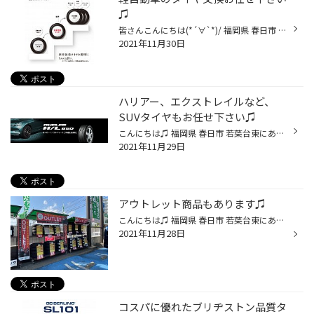
♫
皆さんこんにちは(*´∀`*)/ 福岡県 春日市 若葉台東 にあるタイヤ館春日店です。 タイヤ館春日のHPをご覧いただき 誠にありがとうございます(●´ω｀●)♪ タイヤ館は、あなたの町の "タイヤ専門店"です。 タイヤ交換をしてもクルマの性能を引き出すために新車装着タイヤ*の性能を基準にお客様のニーズに...
2021年11月30日
ハリアー、エクストレイルなど、
SUVタイヤもお任せ下さい♫
こんにちは♫ 福岡県 春日市 若葉台東にあります、タイヤ館春日店の牧口です！ 今日は今人気のSUV車のタイヤの紹介です！ SUV専用タイヤって？ フォレスター、ハリアー、RAV4、ランクル、CX-5、パジェロ などの、SUV専用タイヤとして、耐久性を重要視し形状・構造を設計。 求められるシーンにおいて...
2021年11月29日
アウトレット商品もあります♫
こんにちは♫ 福岡県 春日市 若葉台東にあります、タイヤ館春日店の藤谷です！ 大好評につき、、、 『OUTLET SALE！』開催致します！！倉庫商品入れ替えの為、在庫品を一挙大放出!! 夏用タイヤ、冬用タイヤはもちろんモデルチェンジ品、長期在庫品、スタッドレスタイヤなど、お買い得商品多数ご用意...
2021年11月28日
コスパに優れたブリヂストン品質タ