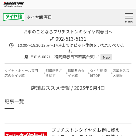
タイヤ館 春日
お車のことならブリヂストンのタイヤ館春日へ
092-513-5131
10:00～18:30 13時〜14時まではピット休憩をいただいていま
す。
〒816-0821 福岡県春日市若葉台東1-3
Map
タイヤ・ホイール専門
都道府県か
福岡県のタ
タイヤ館 春
店舗おスス
店のタイヤ館
ら探す
イヤ館
日TOP
メ情報
店舗おススメ情報 / 2025年9月4日
記事一覧
ブリヂストンタイヤをお得に買え