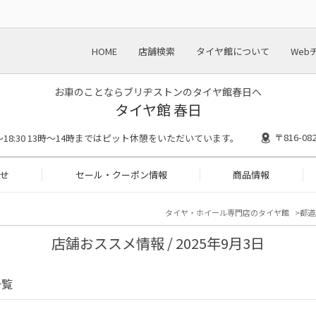
HOME
店舗検索
タイヤ館について
Web
お車のことならブリヂストンのタイヤ館春日へ
タイヤ館 春日
〒816-
00～18:30 13時〜14時まではピット休憩をいただいています。
せ
セール・クーポン情報
商品情報
タイヤ・ホイール専門店のタイヤ館
都道
店舗おススメ情報 / 2025年9月3日
一覧