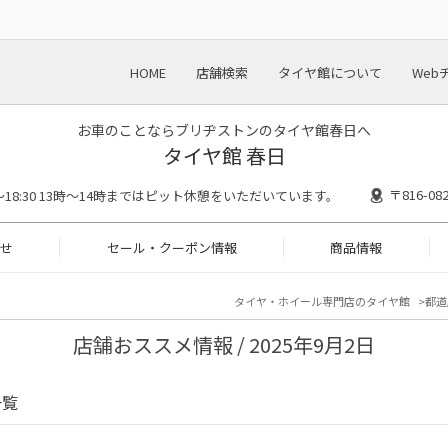
HOME
店舗検索
タイヤ館について
Web
お車のことならブリヂストンのタイヤ館春日へ
タイヤ館 春日
〒816-
00～18:30 13時〜14時まではピット休憩をいただいています。
せ
セール・クーポン情報
商品情報
タイヤ・ホイール専門店のタイヤ館
都道
店舗おススメ情報 / 2025年9月2日
一覧