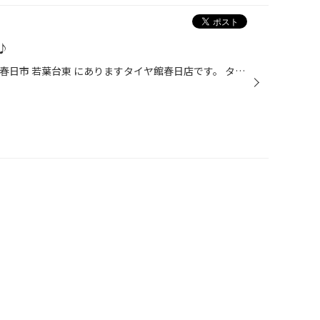
♪
皆さんこんにちは(*^-^*)/ 福岡県 春日市 若葉台東 にありますタイヤ館春日店です。 タイヤ館春日店のHPをご覧いただき 誠にありがとうございます(≧▽≦)♪ 本日ご紹介するのは「メンテナンスパック」です！！ クルマのコンディション維持には日々のメンテナンスが欠かせません。 けれど、「クルマのこ...