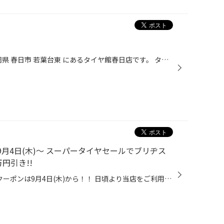
皆さんこんにちはヾ(≧▽≦)ﾉ 福岡県 春日市 若葉台東 にあるタイヤ館春日店です。 タイヤ館春日店のHPをご覧いただき 誠にありがとうございます！ 3日(水)は定休日となっております。 ご迷惑をおかけいたしますが、 ご来店の際はご注意くださいませm(_ _)m
9月4日(木)～ スーパータイヤセールでブリヂス
円引き!!
最大2万円引き！アプリ会員限定クーポンは9月4日(木)から！！ 日頃より当店をご利用いただき誠にありがとうございます。 今年は過去最も暑い夏となりました。そのような過酷な夏を過ごした愛車への負担もかなり大きいハズ。 秋の行楽シーズンもすぐそこまでやってきますが、その前に！ タイヤ館の愛...