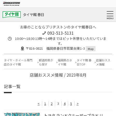
タイヤ館 春日
お車のことならブリヂストンのタイヤ館春日へ
092-513-5131
10:00～18:30 13時〜14時まではピット休憩をいただいていま
す。
〒816-0821 福岡県春日市若葉台東1-3
Map
タイヤ・ホイール専門
都道府県か
福岡県のタ
タイヤ館 春
店舗おスス
店のタイヤ館
ら探す
イヤ館
日TOP
メ情報
店舗おススメ情報 / 2023年8月
記事一覧
<
1
2
3
4
5
>
トヨタ ランドクルーザープラド リ