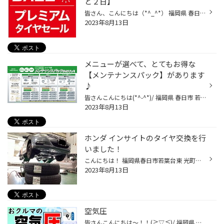
と２日】
皆さん、こんにちは（*^_^*） 福岡県 春日市 にある タイヤ館 春日 店です。 いつもタイヤ館春日店のウェブサイトをご覧頂き誠に有難うございます。 プレミアムタイヤセール開催中 期間：2023年7月21日～2023年8月15日 セール期間中、ブリヂストンプレミアムタイヤご購入 ・REGNOシリーズ（レグノシ...
2023年8月13日
メニューが選べて、とてもお得な
【メンテナンスパック】があります
♪
皆さんこんにちは(*^-^*)/ 福岡県 春日市 若葉台東 にありますタイヤ館春日店です。 タイヤ館春日店のHPをご覧いただき 誠にありがとうございます(≧▽≦)♪ 本日ご紹介するのは「メンテナンスパック」です！！ クルマのコンディション維持には日々のメンテナンスが欠かせません。 けれど、「クルマのこ...
2023年8月13日
ホンダ インサイトのタイヤ交換を行
いました！
こんにちは！ 福岡県春日市若葉台東 光町交差点近くにあるタイヤ館春日店です！ いつもタイヤ館春日店のwebをご覧頂き 誠に有難うございます(*^▽^*) 今回、ホンダ インサイトのタイヤ交換を行いました♪ 今回装着したタイヤは、 【SEIBERLING SL101 175/65R15】です！ こちらのタイヤは、 ブリヂスト...
2023年8月13日
空気圧
皆さんこんにちは～！！(≧▽≦)/ 福岡県 春日市 にある タイヤ屋さん タイヤ館 春日店のWEBを ご覧頂き誠にありがとうございます₍₍ ( ๑॔˃̶◡ ˂̶๑॓)◞♡ タイヤの空気圧チェックはされてありますか？ タイヤの空気は、使わなくても自然に抜けてしまいます。 空気圧不足だと、偏ったタイヤのすり減りや 走...