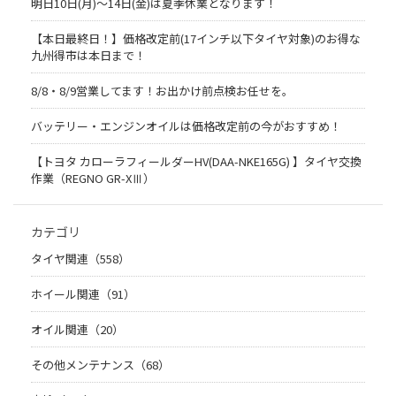
明日10日(月)～14日(金)は夏季休業となります！
【本日最終日！】価格改定前(17インチ以下タイヤ対象)のお得な
九州得市は本日まで！
8/8・8/9営業してます！お出かけ前点検お任せを。
バッテリー・エンジンオイルは価格改定前の今がおすすめ！
【トヨタ カローラフィールダーHV(DAA-NKE165G) 】タイヤ交換
作業（REGNO GR-XⅢ）
カテゴリ
タイヤ関連（558）
ホイール関連（91）
オイル関連（20）
その他メンテナンス（68）