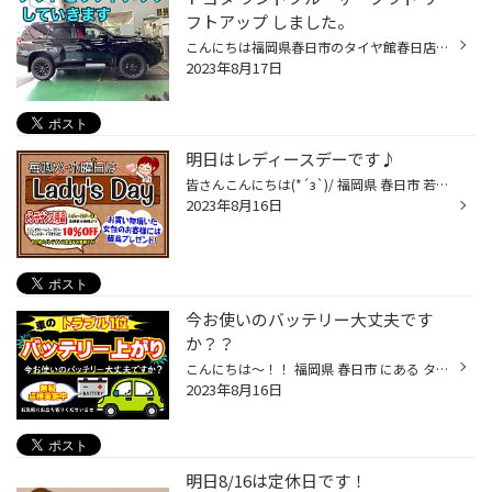
フトアップ しました。
こんにちは福岡県春日市のタイヤ館春日店です。 まだまだ暑い日が続きますが体調を崩さないように 頑張っていきましょう！ 今日はトヨタ プラドの車高を上げます！ ノーマル車高では少し物足りないですね トヨタ ハイラックスも同様にフロントが下がり気味なので少し前を上げて 水平にしたいとご相...
2023年8月17日
明日はレディースデーです♪
皆さんこんにちは(*´з`)/ 福岡県 春日市 若葉台東 にあるタイヤ館春日店です♪ タイヤ館春日店のHPをご覧いただき、 誠にありがとうございます(｡-_-｡) 明日はレディースデーとなっております(´艸｀*)♪ オイル・バッテリー・ワイパーなど、 メンテナンス用品が10％OFFとなります(*´з`)/ また、お買い...
2023年8月16日
今お使いのバッテリー大丈夫です
か？？
こんにちは～！！ 福岡県 春日市 にある タイヤ屋さん タイヤ館 春日店のWEBを ご覧頂き誠にありがとうございます₍₍ ( ๑॔˃̶◡ ˂̶๑॓)◞♡ 皆様☆定期的にバッテリー交換してますか？？ ２年以上交換していなければ、１度点検だけでもしておきましょう(*^-^*) 最近のバッテリーは性能がよくなっている分 ...
2023年8月16日
明日8/16は定休日です！