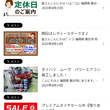
皆さんこんにちはヾ(≧▽≦)ﾉ 福岡県 春日市 若葉台東 にあるタイヤ館春日店です。 タイヤ館春日店のHPをご覧いただき 誠にありがとうございます！ 16日(水)は定休日となっております。 ご迷惑をおかけいたしますが、 ご来店の際はご注意くださいませm(_ _)m
2023年8月15日
明日はレディースデーです♪
皆さんこんにちは(*´з`)/ 福岡県 春日市 若葉台東 にあるタイヤ館春日店です♪ タイヤ館春日店のHPをご覧いただき、 誠にありがとうございます(｡-_-｡) 明日はレディースデーとなっております(´艸｀*)♪ オイル・バッテリー・ワイパーなど、 メンテナンス用品が10％OFFとなります(*´з`)/ また、お買い...
2023年8月14日
ダイハツ ムーヴ パワーエアコン
施工しました！
こんにちは♪ 福岡県 春日市にあります、タイヤ館春日店の牧口です！ 今日は、ダイハツ ムーヴ にワコーズのエアコン添加剤、パワーエアコンをいれました！ ここ最近、暑さが増してきて、お車でもエアコンを使う機会が増えてきましたが、今回のムーヴはエアコンの効きがいまいちと言うことでご来店で...
2023年8月14日
プレミアムタイヤセール中【残りあ