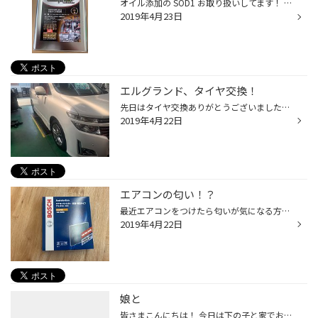
オイル添加の SOD1 お取り扱いしてます！ 燃費をよくしたい！ お車の調子を新車時の状態で維持したい方などにオススメです！ 現在入れられたお客様からは、入れてよかったとのお声も頂いてます！ 是非、お試しください！！
2019年4月23日
エルグランド、タイヤ交換！
先日はタイヤ交換ありがとうございました！ レグノのミニバン専用設計のタイヤです！ 横揺れに強く作られながらも、静かさ、クッション性能を持っているタイヤです！ 1度付けると癖になるかも！？
2019年4月22日
エアコンの匂い！？
最近エアコンをつけたら匂いが気になる方は、もしかしたらエアコンフィルタが汚れてるかもしれません(＞＜) 原因はそれだけとは限らないのですが、ひとまず汚れてるお客様は交換するだけでも匂いがおさまるかもしれません！ 点検無料なので是非ご来店してみてください！
2019年4月22日
娘と
皆さまこんにちは！ 今日は下の子と家でお留守番！ 最近は動き回る範囲が日に日に広範囲になってきて！いつのまにか近くに来てたりします。 いや〜成長してます。笑 近くで一緒に遊んでるとペシペシ腕を振り回して楽しそうです。笑笑 楽しいひと時でした。╰(*´︶`*)╯♡