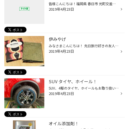
皆様こんにちは！福岡県 春日市 光町交差点近くの タイヤ館春日店です。 ４/２０日～５/６日期間 大感謝祭しております( ｀ー´)ノ ゴールデンウイーク前のお車の準備はお済ですか？ タイヤ交換からオイル交換！その他車両メンテナンスはぜひ 認証工場のタイヤ館春日にお任せください！( *´艸｀) お...
2019年4月23日
伊みやげ
みなさまこんにちは！ 先日旅行好きの友人からフィレンツェのおみやげをもらいました〜 大好きなピスタチオのチョコレート(っ^ω^c)♡ 1人じゃ食べきれない量なので家族と分け分けしていただきました汗 たまには海外の旅行も良いですよね〜
2019年4月23日
SUV タイヤ、ホイール！
SUV、4駆のタイヤ、ホイールもお取り扱いしてます！ 4駆らしくかっこよくしたい！ という方是非ご来店してみてください！
2019年4月23日
オイル添加剤！