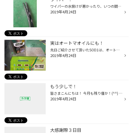
ワイパーの水捌けが悪かったり、いつの間にかこんなふうに先が裂けてたり･･･(・▽・) ワイパーを1年以上ご使用の場合は、ゴムが固くなって交換時期となります(＞＜) 梅雨の前にご準備いかがですか？(ง •̀_•́)ง
2019年4月24日
実はオートマオイルにも！
先日ご紹介させて頂いたSOD1は、オートマオイルにもお入れすることが出来るんです！ 僕も、試してみたのですが、加速が良くなり、ギヤチェンジがスムーズになった感じがして、とても良かったです！ 1度お試し頂ければと思います！
2019年4月24日
もう少しで！
皆さまこんにちは！ 今月も残り僅か！(^^) いや〜ほんと時が経つのは早いですね〜 5月より新元号スタートですね！ 特に意味はないですが！笑 新たな気持ちで頑張りましょう！笑（＾Ｏ＾☆♪
2019年4月24日
大感謝際３日目