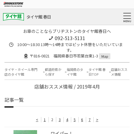
タイヤ館 春日
お車のことならブリヂストンのタイヤ館春日へ
092-513-5131
10:00～18:30 13時〜14時まではピット休憩をいただいていま
す。
〒816-0821 福岡県春日市若葉台東1-3
Map
タイヤ・ホイール専門
都道府県か
福岡県のタ
タイヤ館 春
店舗おスス
店のタイヤ館
ら探す
イヤ館
日TOP
メ情報
店舗おススメ情報 / 2019年4月
記事一覧
<
1
2
3
4
5
6
7
>
ワイパー！