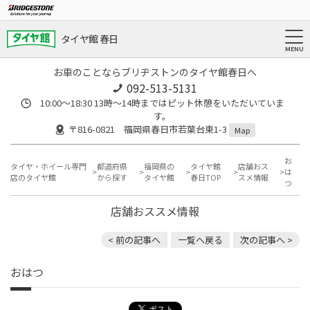
タイヤ館 春日
お車のことならブリヂストンのタイヤ館春日へ
092-513-5131
10:00～18:30 13時〜14時まではピット休憩をいただいていま
す。
〒816-0821 福岡県春日市若葉台東1-3
Map
お
タイヤ・ホイール専門
都道府県
福岡県の
タイヤ館
店舗おス
は
店のタイヤ館
から探す
タイヤ館
春日TOP
スメ情報
つ
店舗おススメ情報
< 前の記事へ
一覧へ戻る
次の記事へ >
おはつ