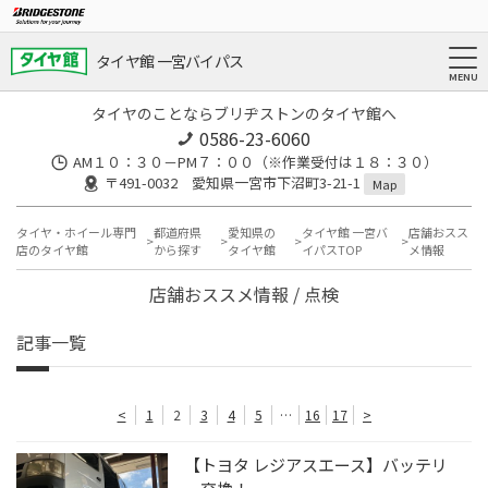
タイヤ館 一宮バイパス
タイヤのことならブリヂストンのタイヤ館へ
0586-23-6060
AM１０：３０－PM７：００（※作業受付は１８：３０）
〒491-0032 愛知県一宮市下沼町3-21-1
Map
タイヤ・ホイール専門
都道府県
愛知県の
タイヤ館 一宮バ
店舗おスス
店のタイヤ館
から探す
タイヤ館
イパスTOP
メ情報
店舗おススメ情報 / 点検
記事一覧
<
1
2
3
4
5
…
16
17
>
【トヨタ レジアスエース】バッテリ