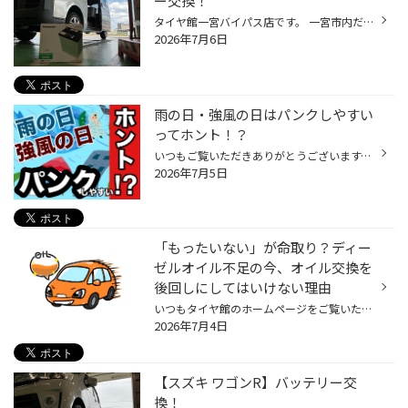
ー交換！
タイヤ館一宮バイパス店です。 一宮市内だけでなく 江南市・北名古屋市・岩倉市・羽島市などからもご来店頂きまして ありがとうございます！ 【タイヤ館一宮アクセスMAP】↓ 店舗情報 タイヤ館アプリダウンロードでお得にタイヤGET 詳しくはこちら 先月から、バッテリーのお問い合わせを多く頂いてお...
2026年7月6日
雨の日・強風の日はパンクしやすい
ってホント！？
いつもご覧いただきありがとうございます。 タイヤ館の最新セール情報はご来店いただいている画面右下の「チラシを見る」からご確認いただけます。 今回は、梅雨・ゲリラ豪雨・台風シーズンにとても気になる記事だと思います。 運転される方みなさまに当てはまる内容となっていますのでぜひ最後まで...
2026年7月5日
「もったいない」が命取り？ディー
ゼルオイル不足の今、オイル交換を
後回しにしてはいけない理由
いつもタイヤ館のホームページをご覧いただきありがとうございます。 ここ最近、中東情勢の影響でエンジンオイルの供給が不足しているのはご存知でしょうか！？ 今までエンジンオイルの入荷は2～3日で入荷しておりましたが、現在は納期未定のオイルなどもございます。 そこで今回はタイヤ館からのア...
2026年7月4日
【スズキ ワゴンR】バッテリー交
換！