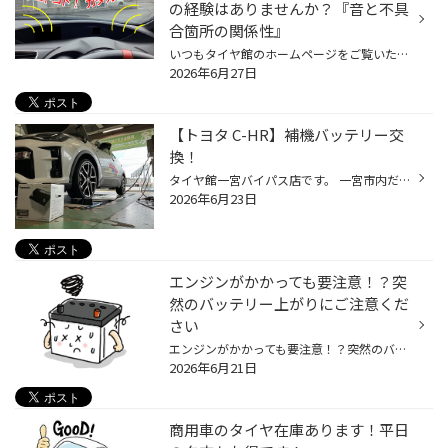
の経験はありませんか？『音と不具
合箇所の関係性』
いつもタイヤ館のホームページをご覧いただき ありがとうございます。 『ゴトゴト…カタカタ…キュルキュル…車から音が！』このような異音の経験はありませんか？『音と不具合箇所の関係性』 お車を使用していて… 『コトコト』『カタカタ』 『キィキィ』『キュルキュル』 このような気になってしまう ...
2026年6月27日
【トヨタ C-HR】補機バッテリー交
換！
タイヤ館一宮バイパス店です。 一宮市内だけでなく 江南市・北名古屋市・岩倉市・羽島市などからもご来店頂きまして ありがとうございます！ 【タイヤ館一宮アクセスMAP】↓ 店舗情報 タイヤ館アプリダウンロードでお得にタイヤGET 詳しくはこちら 先月から、バッテリーのお問い合わせを多く頂いてお...
2026年6月23日
エンジンがかかっても要注意！？突
然のバッテリー上がりにご注意くだ
さい
エンジンがかかっても要注意！？突然のバッテリー上がりにご注意ください エンジンがかかる＝安心ではありません 「普通にエンジンかかるし、まだ大丈夫でしょ？」 実はそれ、突然バッテリー上がりを起こす前兆かもしれません。 最近のバッテリーは性能が高く、限界ギリギリまで使えてしまうため、...
2026年6月21日
商用車のタイヤ在庫あります！平日