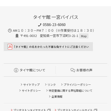
タイヤ館 一宮バイパス
0586-23-6060
AM１０：３０－PM７：００（※作業受付は１８：３０）
〒491-0032 愛知県一宮市下沼町3-21-1
Map
タイヤ館について
お客様の声
サイトマップ
リンク
プライバシーポリシー
サイトポリシー
特定整備に関する弊社取組について
企業情報
タイヤ点検・安全点検/タイヤ履き替え/オイル交換/その他
ブリヂストンタイヤサイト
ブリヂストンホイールサイト