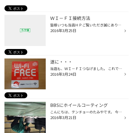
ＷＩ－ＦＩ接続方法
皆様いつも当店ＨＰご覧いただき誠にありがとうございます。 昨日、日記で書いたＷＩ－ＦＩですが・・・ 自分でも、接続できないという・・・笑 ネット環境に疎いです(；一_一) 誰でも簡単に接続できる、方法の用紙をいただきました。 作業待ち時間時、つなぎ方を聞いていただければ 設定できますの...
2016年3月25日
遂に・・・
当店も、ＷＩ－ＦＩつなげました。 これで、また一つ快適な作業待ち時間になること間違いなし!!
2016年3月24日
BBSにホイールコーティング
こんにちは、テンチョーのたみやです。 今週末に取付予定、アウディＡ５でBBSのRE-Vをオーダー頂いたＦ様のホイールにガラス系ホイールコーティングを施工しました。 コーティング剤は市販のものではなく、有名なコーティングプロショップの方が使用する専用品。業務用なので下処理には少々手間はか...
2016年3月21日