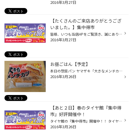
2016年3月27日
【たくさんのご来店ありがとうござ
いました。】集中得市
皆様、いつも当店HPをご覧頂き、誠にありがとうございます!! タイヤ館一宮バイパス店です。 集中得市終了いたしました。 期間中、たくさんのご来店ありがとうございました!! 来店集中時は、お待たせしてしまい誠に申し訳ありません。 ４月も、セール開催が決定？！ この時期毎週セールな感じですが...
2016年3月27日
お昼ごはん【予定】
本日の惣菜パン ヤマザキ「大きなメンチカツ」 このシリーズって、惣菜ドーナツと記載があるのですが 穴も開いていないのに、なぜドーナツなんでしょうか？ そもそも、ドーナツの定義から調べんといかんですね(；一_一) まあ、おいしいので何でもＯＫなんですがね（笑）
2016年3月26日
【あと２日】春のタイヤ館『集中得
市』好評開催中！
タイヤ館の『集中得市』開催中！！ タイヤ館の年数回のメインイベントです！！ セール期間も本日（２６日）明日（２７日）の残り２日間となりました。 今回はもちろん『新商品タイヤ』です！！ そろそろスタッドレスからノーマルで戻そうかなとお考えの方・車検で交換しなければならない方はこの機...
2016年3月26日