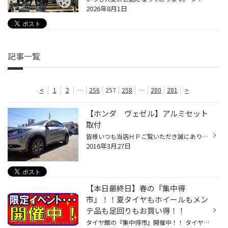
2026年8月1日
記事一覧
<
1
2
…
256
257
258
…
280
281
>
【ホンダ ヴェゼル】アルミセット
取付
皆様いつも当店ＨＰご覧いただき誠にありがとうございます。 タイヤ館一宮バイパス店です。 本日ご紹介の作業は、ホンダ ヴェゼルのタイヤ＆ホイールのセット取付けです！ 【ご選定の商品】 アルミホイール ： 17ｘ70 5/114 +53 /ウェッズ レオニスＬＶ タイヤ ： レグノ ＧＲ-Ｘ...
2016年3月27日
【本日最終日】春の『集中得
市』！！夏タイヤもホイールもメン
テ品も足回りもお買い得！！
タイヤ館の『集中得市』開催中！！ タイヤ館の年数回のメインイベントです！！ セール期間は本日（２７日）が最終日となりました。 今回はもちろん『新商品タイヤ』のレグノＧＲレジェーラとプレイズＰＸシリーズです！！ スタッドレスからノーマルで戻そうかなとお考えの方・車検で交換しなければ...