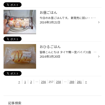
お昼ごはん
今日のお昼ごはんです。 新発売に弱い・・・ セブンイレブン 「味わいベーコンのバトン」 ベーコンの味がしっかりしていて 温めるとおいしい!!
2016年3月21日
おひるごはん
皆様こんにちは タイヤ館一宮バイパス店 沖野です。 先週は、私用で平日いませんでした。 申し訳ありません。 本日より、また更新していきます。 本日食べる予定の お昼御飯です。 セブンイレブン 「ジューシーマヨドック」です。 他メーカーと比べ、マヨが多く 書いてある通り ジューシーです。...
2016年3月20日
<
1
2
…
256
257
258
…
280
281
>
記事検索