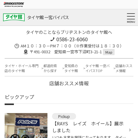
タイヤ館 一宮バイパス
タイヤのことならブリヂストンのタイヤ館へ
0586-23-6060
AM１０：３０－PM７：００（※作業受付は１８：３０）
〒491-0032 愛知県一宮市下沼町3-21-1
Map
タイヤ・ホイール専門
都道府県
愛知県の
タイヤ館 一宮バ
店舗おスス
店のタイヤ館
から探す
タイヤ館
イパスTOP
メ情報
店舗おススメ情報
ピックアップ
Pickup
【RAYS レイズ ホイール】展示
しました
いつも大変お世話になっております。 タイヤ館一宮バイパスです。 【RAYS レイズ】ホイールの展示品が入荷しました (*^^)v カラーやデザインが当店で実物でご案内できます！ RAYS（レイズ）のホイールは軽さ・強度・デザイン性に優れています！ やはり、かっこいいですね(*^^)v みなさまも一度、体...