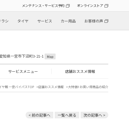
メンテナンス・サービス予約
オンラインストア
チラシ
タイヤ
サービス
カー用品
お客様の声
2 愛知県一宮市下沼町3-21-1
Map
サービスメニュー
店舗おススメ情報
イヤ館 一宮バイパスTOP
店舗おススメ情報
大特価!! お買い得商品の紹介
< 前の記事へ
一覧へ戻る
次の記事へ >