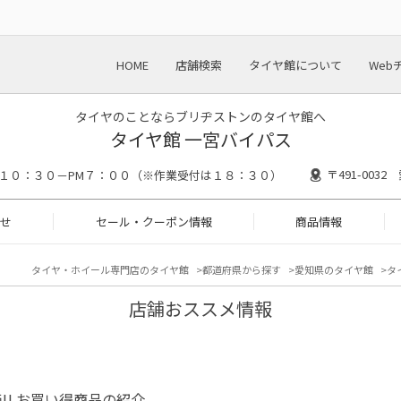
HOME
店舗検索
タイヤ館について
Web
タイヤのことならブリヂストンのタイヤ館へ
タイヤ館 一宮バイパス
〒491-003
M１０：３０－PM７：００（※作業受付は１８：３０）
せ
セール・クーポン情報
商品情報
タイヤ・ホイール専門店のタイヤ館
都道府県から探す
愛知県のタイヤ館
タ
店舗おススメ情報
!! お買い得商品の紹介