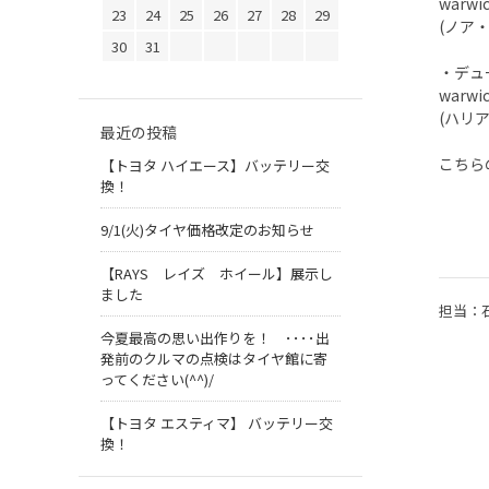
warwi
23
24
25
26
27
28
29
(ノア
30
31
・デュー
warwi
(ハリ
最近の投稿
こちら
【トヨタ ハイエース】バッテリー交
換！
9/1(火)タイヤ価格改定のお知らせ
【RAYS レイズ ホイール】展示し
ました
担当：
今夏最高の思い出作りを！ ････出
発前のクルマの点検はタイヤ館に寄
ってください(^^)/
【トヨタ エスティマ】 バッテリー交
換！