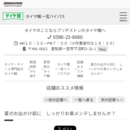
タイヤ館 一宮バイパス
タイヤのことならブリヂストンのタイヤ館へ
0586-23-6060
AM１０：３０－PM７：００（※作業受付は１８：３０）
〒491-0032 愛知県一宮市下沼町3-21-1
Map
都道
愛知
店舗
タイヤ・ホイ
タイヤ館
夏のお出かけ前に し
府県
県の
おス
ール専門店の
一宮バイ
っかりお車メンテしま
から
タイ
スメ
タイヤ館
パスTOP
せんか？
探す
ヤ館
情報
店舗おススメ情報
< 前の記事へ
一覧へ戻る
次の記事へ >
夏のお出かけ前に しっかりお車メンテしませんか？