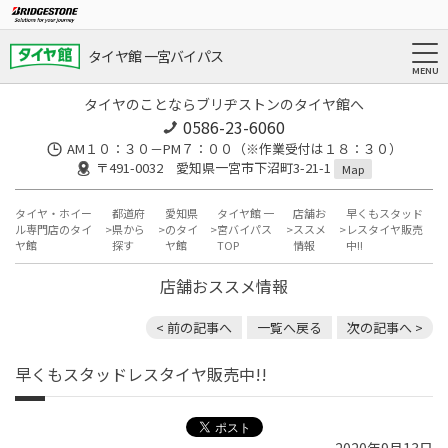
タイヤ館 一宮バイパス
タイヤのことならブリヂストンのタイヤ館へ
0586-23-6060
AM１０：３０－PM７：００（※作業受付は１８：３０）
〒491-0032 愛知県一宮市下沼町3-21-1
Map
タイヤ・ホイー
都道府
愛知県
タイヤ館 一
店舗お
早くもスタッド
ル専門店のタイ
県から
のタイ
宮バイパス
ススメ
レスタイヤ販売
ヤ館
探す
ヤ館
TOP
情報
中!!
店舗おススメ情報
< 前の記事へ
一覧へ戻る
次の記事へ >
早くもスタッドレスタイヤ販売中!!