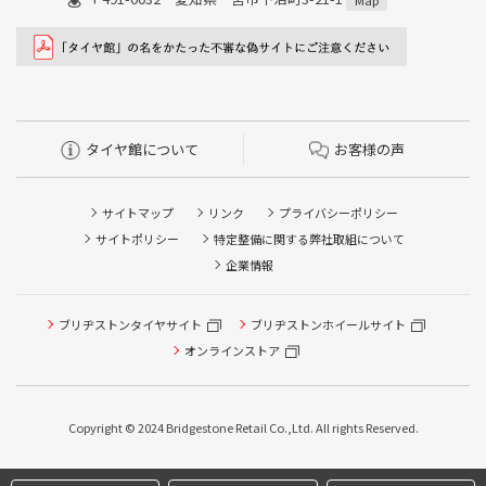
Map
タイヤ館について
お客様の声
サイトマップ
リンク
プライバシーポリシー
サイトポリシー
特定整備に関する弊社取組について
企業情報
タイヤ点検・安全点検/タイヤ履き替え/オイル交換/その他
ブリヂストンタイヤサイト
ブリヂストンホイールサイト
ピット作業の予約
オンラインストア
クローク契約会員専用タイヤ履き替え※タイヤ履き替えを
希望のクローク契約会員の方はこちらを選択ください
Copyright © 2024 Bridgestone Retail Co.,Ltd. All rights Reserved.
本日のタイヤ履き替え順番待ち予約 ※クローク契約会員の
方はご利用いただけません