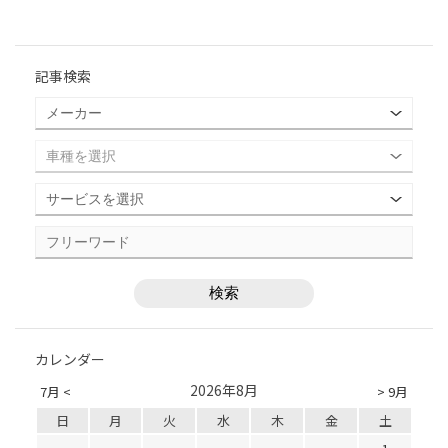
記事検索
カレンダー
2026年8月
7月 <
> 9月
日
月
火
水
木
金
土