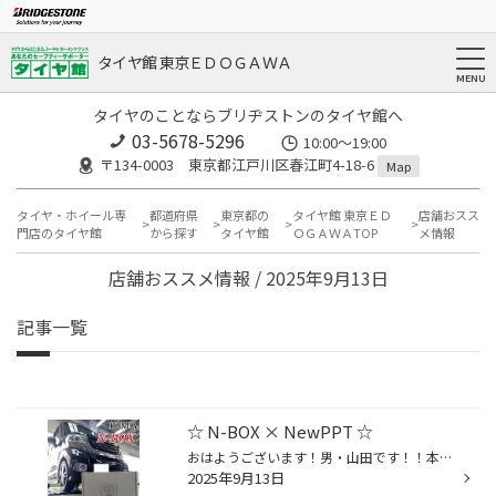
タイヤ館 東京ＥＤＯＧＡＷＡ
タイヤのことならブリヂストンのタイヤ館へ
03-5678-5296
10:00～19:00
〒134-0003 東京都江戸川区春江町4-18-6
Map
タイヤ・ホイール専
都道府県
東京都の
タイヤ館 東京ＥＤ
店舗おスス
門店のタイヤ館
から探す
タイヤ館
ＯＧＡＷＡTOP
メ情報
店舗おススメ情報 / 2025年9月13日
記事一覧
☆ N-BOX × NewPPT ☆
おはようございます！男・山田です！！本日は、HONDA N-BOXの☆☆【 NewPPT 】の！お取付けからスタート!!(^^)/ 以前当店にて！今回のオーナー様のご家族さまに" NewPPT " をお買い求め頂いており！《 NewPPTは絶対に付けた方が良い！》とおすすめされたというオーナー様！ 『 私の車に適合する商品も...
2025年9月13日