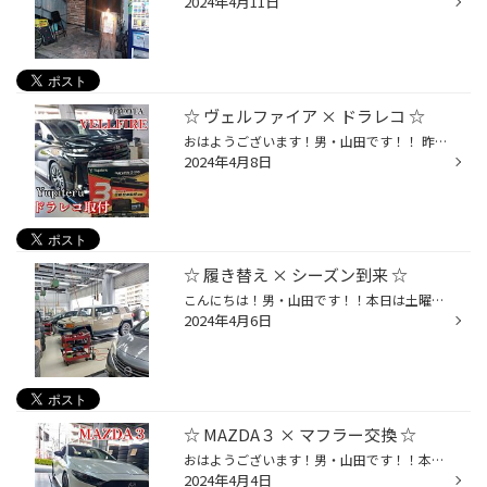
2024年4月11日
☆ ヴェルファイア × ドラレコ ☆
おはようございます！男・山田です！！ 昨日は、TOYOTA ヴェルファイアに…☆☆【 ドライブレコーダー 】を！お取付けをさせて頂きましたー！(^^)/ 今回お選び頂きましたドラレコは！ユピテルさんの最新作♪♪(๑˃̵ᴗ˂̵)و《 marumie Z-310 》となりまーす☆ Z-310の特徴はナント言っても！フロント・リア・...
2024年4月8日
☆ 履き替え × シーズン到来 ☆
こんにちは！男・山田です！！本日は土曜日 ( 週末 ) とあって…☆開店から【 履き替えラッシュ 】でした☆(^^)/ ( ｱﾘｶﾞﾄｳｺﾞｻﾞｲﾏｰｽ!! ) 『 さすがにもう夏タイヤで良いよね！』皆さま口を揃えて仰っていました♪♪(๑˃̵ᴗ˂̵)وまだ少～し先かとは思いますが、、、路面温度が上昇した状態の道路を、スタッド...
2024年4月6日
☆ MAZDA３ × マフラー交換 ☆
おはようございます！男・山田です！！本日は、MAZDA マツダ３の！【 マフラー交換 】からスタート♪♪(^^)/ 今回は…☆☆OVER DRIVE さんの人気商品！！《 RS-spec Muffler 》を、お選び頂きましたー♪♪(๑˃̵ᴗ˂̵)و 交換後はｯ！！爽快な幅のあるのサウンドに加え☆チタンカラーのマフラーエンドが、、、もぉ...
2024年4月4日