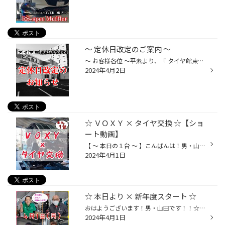
～ 定休日改定のご案内 ～
～ お客様各位 ～平素より、『 タイヤ館東京EDOGAWA 』をご利用頂き誠にありがとうございます。この度当店では、2024年5月より【 定休日の改定 】を実施する事となりましたのでご案内をさせて頂きます。《 改定前 [ ～2024年4月まで ] 》■ 定休日：毎週水曜日《 改定後 [ 2024年5月より～ ] 》■ 定...
2024年4月2日
☆ ＶＯＸＹ × タイヤ交換 ☆【ショ
ート動画】
【 ～ 本日の１台 ～ 】こんばんは！男・山田です！！本日は…☆☆【 TOYOTA ヴォクシー 】の！タイヤ交換をさせて頂きました♪♪ 今回はｯ！！ブリヂストンのミニバン専用タイヤ☆《 LUFT RVⅡ 》にて！ご交換させて頂きました～♪♪(^^)/【 車検が近いからタイヤを交換したい！】車検を来月に控えているオー...
2024年4月1日
☆ 本日より × 新年度スタート ☆
おはようございます！男・山田です！！☆★☆ ４月１日 (月) ☆★☆本日より！新年度となりまーす☆(^^)/ 昨年度は、沢山の皆さまに大変お世話になり誠にありがとうございました!!(❁ᴗ͈ˬᴗ͈)ﾍﾟｺﾘ今年度も、皆さまの【安心・安全なカーライフ】のお役に立てます様、全力でサポートをさせて頂きたいと思ってお...
2024年4月1日