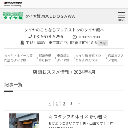
タイヤ館 東京ＥＤＯＧＡＷＡ
タイヤのことならブリヂストンのタイヤ館へ
03-5678-5296
10:00～19:00
〒134-0003 東京都江戸川区春江町4-18-6
Map
タイヤ・ホイール専
都道府県
東京都の
タイヤ館 東京ＥＤ
店舗おスス
門店のタイヤ館
から探す
タイヤ館
ＯＧＡＷＡTOP
メ情報
店舗おススメ情報 / 2024年4月
記事一覧
<
1
2
3
>
☆ スタッフの休日 × 新小岩 ☆
おはようございます！男・山田です！！昨日は水曜日(定休日)という事で！《 呑み活DAY!! 》となります♪♪(๑˃̵ᴗ˂̵)و昨晩は、、、ご常連様に聞いた！『 新小岩のココのお店に行ってみろｯ!!』の第二弾であります♪(￣ー￣)v笑今回は…☆☆【 シン たちろまん 】さんに突撃!!φ(❐_❐✧ ホワイトボードや卓上のメ...