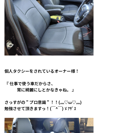
個人タクシーをされているオーナー様！
『 仕事で使う車だからさ、
常に綺麗にしとかなきゃね。 』
さっすがの " プロ意識 " ！！(灬♡ω♡灬)
勉強させて頂きますっ！(￣^￣)ゞｱｻﾞｽ