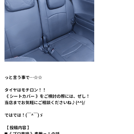
っと言う事で…☆☆
タイヤはモチロン！！
《 シートカバー 》をご検討の際には、ぜし！
当店までお気軽にご相談くださいね♪(^^)/
ではでは！(￣^￣)ゞ
【 投稿内容 】
◼️《 プロ意識 》素敵っ！の話