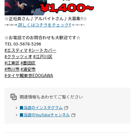
☆正社員さん♪アルバイトさん♪大募集
!!
☆
→→→
詳しくはコチラをチェック!!
←←←
☆お電話でのお問合わせも大歓迎です☆
TEL 03-5678-5296
#エスティマ
#シートカバー
#クラッツィオ
#江戸川区
#江東区
#墨田区
#市川市
#浦安市
#タイヤ館東京EDOGAWA
関連情報もあわせてご覧ください
■当店のインスタグラム
■当店のYouTubeチャンネル