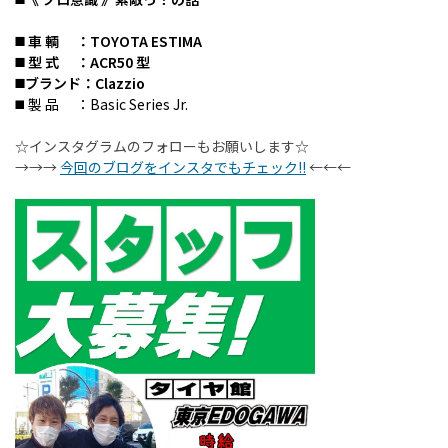
◼️ 車 輌 ：TOYOTA ESTIMA
◼️ 型 式 ：ACR50 型
◼️ブランド：Clazzio
◼️ 製 品 ：Basic Series Jr.
☆インスタグラムのフォローもお願いします☆
→→→
今回のブログをインスタでもチェック!!
←←←