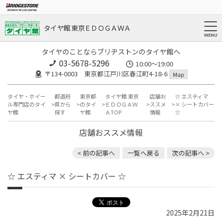
タイヤ館 東京ＥＤＯＧＡＷＡ
タイヤのことならブリヂストンのタイヤ館へ
03-5678-5296
10:00～19:00
〒134-0003 東京都江戸川区春江町4-18-6
Map
タイヤ・ホイー
都道府
東京都
タイヤ館 東京
店舗お
☆ エスティマ
ル専門店のタイ
県から
のタイ
ＥＤＯＧＡＷ
ススメ
× シートカバー
ヤ館
探す
ヤ館
ＡTOP
情報
☆
店舗おススメ情報
< 前の記事へ
一覧へ戻る
次の記事へ >
☆ エスティマ × シートカバー ☆
2025年2月21日