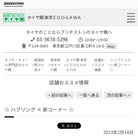
タイヤ館 東京ＥＤＯＧＡＷＡ
タイヤのことならブリヂストンのタイヤ館へ
03-5678-5296
10:00～19:00
〒134-0003 東京都江戸川区春江町4-18-6
Map
タイヤ・ホイー
都道府
東京都
タイヤ館 東京
店舗お
☆ ハブリング
ル専門店のタイ
県から
のタイ
ＥＤＯＧＡＷ
ススメ
× 新コーナー
ヤ館
探す
ヤ館
ＡTOP
情報
☆
店舗おススメ情報
< 前の記事へ
一覧へ戻る
次の記事へ >
☆ ハブリング × 新コーナー ☆
2023年2月14日