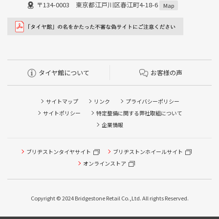
〒134-0003 東京都江戸川区春江町4-18-6
Map
タイヤ館について
お客様の声
サイトマップ
リンク
プライバシーポリシー
サイトポリシー
特定整備に関する弊社取組について
企業情報
ブリヂストンタイヤサイト
ブリヂストンホイールサイト
オンラインストア
Copyright © 2024 Bridgestone Retail Co.,Ltd. All rights Reserved.
タイヤ点検・安全点検/タイヤ履き替え/オイル交換/その他
ピット作業の予約