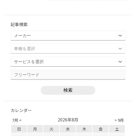
記事検索
カレンダー
2026年8月
7月 <
> 9月
日
月
火
水
木
金
土