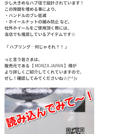
少し大きめなハブ径で設計されています！
この隙間を埋める事により、
・ハンドルのブレ低減
・ホイールナットの緩み防止 など、
社外ホイールをご使用頂く際には、
当店でも推奨しているアイテムです☆
『 ハブリング
…
何じゃそれ？！ 』
っと言う皆さまは、
販売元である【
MONZA JAPAN
】様が
より詳しくご紹介してくれていますので、
ぜし！確認してみてくださいね☆
(^^)v