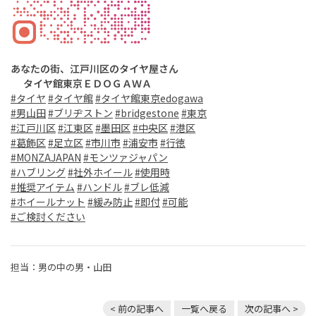
あなたの街、江戸川区のタ
イヤ屋さん
タイヤ館東京ＥＤＯＧＡＷＡ
#タイヤ
#タイヤ館
#タイヤ館東京edogawa
#男山田
#ブリヂストン
#bridgestone
#東京
#江戸川区
#江東区
#墨田区
#中央区
#港区
#葛飾区
#足立区
#市川市
#浦安市
#行徳
#MONZAJAPAN
#モンツァジャパン
#ハブリング
#社外ホイール
#使用時
#推奨アイテム
#ハンドル
#ブレ低減
#ホイールナット
#緩み防止
#即付
#可能
#ご検討ください
担当：男の中の男・山田
< 前の記事へ
一覧へ戻る
次の記事へ >