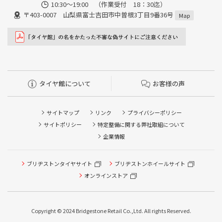
10:30～19:00 （作業受付 18：30迄）
〒403-0007 山梨県富士吉田市中曽根3丁目9番36号
Map
タイヤ館について
お客様の声
サイトマップ
リンク
プライバシーポリシー
サイトポリシー
特定整備に関する弊社取組について
企業情報
タイヤ点検・安全点検/タイヤ履き替え/オイル交換/その他
ブリヂストンタイヤサイト
ブリヂストンホイールサイト
ピット作業の予約
オンラインストア
クローク契約会員専用タイヤ履き替え※タイヤ履き替えを
希望のクローク契約会員の方はこちらを選択ください
Copyright © 2024 Bridgestone Retail Co.,Ltd. All rights Reserved.
本日のタイヤ履き替え順番待ち予約 ※クローク契約会員の
方はご利用いただけません