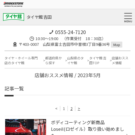
タイヤ館 吉田
0555-24-7120
10:30～19:00 （作業受付 18：30迄）
〒403-0007 山梨県富士吉田市中曽根3丁目9番36号
Map
タイヤ・ホイール専門
都道府県か
山梨県のタ
タイヤ館 吉
店舗おスス
店のタイヤ館
ら探す
イヤ館
田TOP
メ情報
店舗おススメ情報 / 2023年5月
記事一覧
<
1
2
>
ボディコーティング新商品
Loseil(ロゼイル）取り扱い始めまし