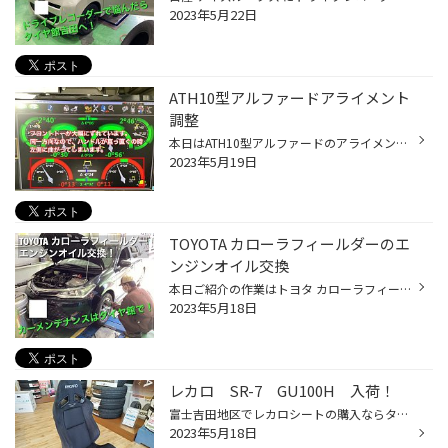
2023年5月22日
ATH10型アルファードアライメント
調整
本日はATH10型アルファードのアライメント調整事例です。 走行距離が23万キロということで、かなりずれてしまっています。 走行距離が嵩んできたり、整っていない道路の凹凸や段差の乗り越えなどでアライメントは狂っていきます。 今回の車両も無事に適正値まで戻すことができました！ 余談ではあり...
2023年5月19日
TOYOTA カローラフィールダーのエ
ンジンオイル交換
本日ご紹介の作業はトヨタ カローラフィールダーのエンジンオイル交換です！ 富士吉田近辺もかなり暖かくなり、ドライブしやすくなりましたね！ 今日はそんなドライブ前に必要なメンテナンスのご紹介です。 ↓ まずはエンジンオイル交換！燃費の悪化や車の寿命にも繋がる大事なメンテナンスです。 ↓ ...
2023年5月18日
レカロ SR-7 GU100H 入荷！
富士吉田地区でレカロシートの購入ならタイヤ館吉田店におまかせください！ 本日はSR-7 GU100H（シートヒーターつきモデル）が入荷致しました。 レカロ SR-7の詳しい説明はこちら！ こちらの商品は今週末にジムニーJB64Wに装着予定です！ 詳細はおってUPしていきます！
2023年5月18日