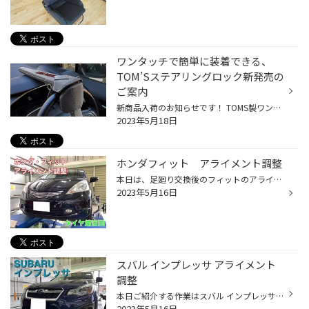
ワンタッチで簡単に装着できる、
TOM’Sステアリングロック新発売の
ご案内
新商品入荷のお知らせです！ TOMS製ワンタッチで装着ができるステアロングロックを発売しました。 対応車種：アルファード (3#系)・ハイエース（2##系）・ランドクルーザー（200系/300系）など多数 ワンタッチで装着可能なステアリングロック。本体は革でカバーされ、最新のインテリアにもマッチす...
2023年5月18日
ホンダフィット アライメント調整
本日は、足廻り交換後のフィットのアライメント調整のご紹介です。 車高調やダウンサス、ショック交換などの足廻り部品を交換するとほとんどの場合アライメントが狂います。 数値が狂った状態で走るとタイヤが片減りしてしまったり、ハンドルが真っ直ぐなのに曲がって走ってしまうなどの現象が起き...
2023年5月16日
スバル インプレッサ アライメント
調整
本日ご紹介する作業はスバル インプレッサのアライメント調整作業です。 今回は定期的なアライメント調整という事でお客様からご依頼がありました。 ↓ こちらが測定結果です。右後のトウ軸が基準値からズレており、赤くなっているのがわかります。 ↓ しっかりアライメント調整をさせていただき、作...
2023年5月16日