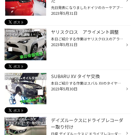
た
先日発表になりましたドイツのカーケアブランド、ウルトから新しいボディコーティングが発表になりました！ その名もLoseil(ロゼイル）です！ タイヤ館吉田店ではこのLoseil(ロゼイル）を導入しております。 こちらのコーティングの良いところはなんといってもIRカット（赤外線カット）することです...
2023年5月31日
ヤリスクロス アライメント調整
本日ご紹介する作業はヤリスクロスのアライメント調整作業です！ ホイールを縁石にガリってしまったので、ホイールリペアとアライメント調整作業のご依頼でした。 ↓ 今回、縁石に強く当ててしまった左リアの調整は入念に行います。 ホイールリペア、タイヤ交換はもちろん！ 仕上げのアライメント調...
2023年5月31日
SUBARU XV タイヤ交換
本日ご紹介する作業はスバル XVのタイヤ交換作業です！ タイヤ交換をしながら、エンジンオイルの交換もさせていただきました！ タイヤ館では作業予約を電話はもちろん、Webでも予約を承っております！ タイヤ館アプリをご利用にお客様は『マイページ』から作業予約をする事ができますので、 お気軽...
2023年5月30日
デイズルークスにドライブレコーダ
ー取り付け
日産 デイズルークス にドライブレコーダー取り付けましたのでご紹介します。＾＾ ↓ 本日取り付けるのはコムテックのドライブレコーダー ZDR-022です！ 前方カメラタイプでコストパフォーマンスが良く、装着もスピーディーです。 ↓ 取り付け位置はしっかりワイパーの拭き取り範囲を意識して取り付け...