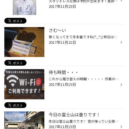
スタッドレス交換は予約が出来ます！是非、お電話くださいませ！ TEL0555-24-7120 までお電話お待ちしております！
2017年11月23日
さむ～い
寒くなってきて冬本番ですね(^_^;) 昨日は帰るときフロントガラスが凍っていました・・ ビックリ！！！ｗｗｗ 店内は暖房を入れて 暖かくしているつもりですが 女性のお客様は寒く感じるかもしれません(>_<) ブランケットのご用意しています♪ ご自由にお使いください！！ その他、配慮の行き届いて...
2017年11月21日
待ち時間・・・
これから履き替えの時期・・・・・ 作業の待ち時間が(>_<) なーんて方！！！！！！！！！ 当店は 「Ｗｉ－Ｆｉ」 繋がります♪ 作業の待ち時間でも通信制限きにせず ネットを楽しめます☆ どうぞご利用ください(^^)/~~~
2017年11月15日
今日の富士山は曇りです！
本日は富士山曇りです！ 雪が降っている模様です！ スタッドレスの脱着交換は是非センターフィットのある当店でお願い致します！
2017年11月15日