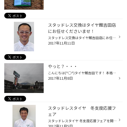
スタッドレス交換はタイヤ館吉田店
にお任せくださいませ！
スタッドレス交換はタイヤ館吉田店にお任せくださいませ！ 電話での予約がスムーズです！ 是非ご活用くださいませ！ どうぞお電話お待ちしております！ TEL0555-24-7120です！
2017年11月11日
やっと？・・・
こんにちは(^○^)タイヤ館吉田です！ 本格的に富士山に雪が積もり始めました・・ この前も降ったんですがすぐ溶けましたね！ ですが寒くなってきてそろそろ危ない時期ですね(T_T) みなさん冬の準備大丈夫ですか？？？？ まだの方・・・絶対！早めの準備オススメします！！ 路面の凍結、降雪の前日じ...
2017年11月8日
スタッドレスタイヤ 冬支度応援フ
ェア
スタッドレスタイヤ 冬支度応援フェアを開催しております。 今年の目玉はVRX2です。性能をご説明致します。 ブリヂストンホイールの耐腐食性能等もご説明致します。 お客様にVRX2の価値を伝えるべくタブレット、カタログ等を用いて お客様がご納得頂ける様に努めてまいります。
2017年11月5日