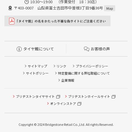
10:30～19:00 （作業受付 18：30迄）
〒403-0007 山梨県富士吉田市中曽根3丁目9番36号
Map
タイヤ館について
お客様の声
サイトマップ
リンク
プライバシーポリシー
サイトポリシー
特定整備に関する弊社取組について
企業情報
ブリヂストンタイヤサイト
タイヤ点検・安全点検/タイヤ履き替え/オイル交換/その他
ブリヂストンホイールサイト
ピット作業の予約
オンラインストア
クローク契約会員専用タイヤ履き替え※タイヤ履き替えを
希望のクローク契約会員の方はこちらを選択ください
Copyright © 2024 Bridgestone Retail Co.,Ltd. All rights Reserved.
本日のタイヤ履き替え順番待ち予約 ※クローク契約会員の
方はご利用いただけません