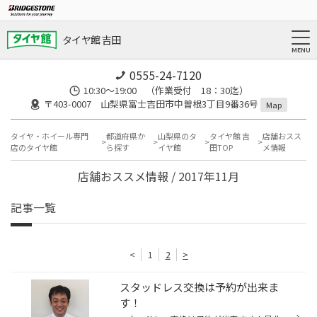
タイヤ館 吉田
0555-24-7120
10:30～19:00 （作業受付 18：30迄）
〒403-0007 山梨県富士吉田市中曽根3丁目9番36号
Map
タイヤ・ホイール専門
都道府県か
山梨県のタ
タイヤ館 吉
店舗おスス
店のタイヤ館
ら探す
イヤ館
田TOP
メ情報
店舗おススメ情報 / 2017年11月
記事一覧
<
1
2
>
スタッドレス交換は予約が出来ま
す！