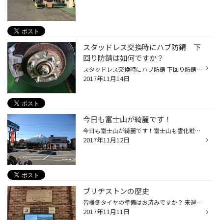
スタッドレス交換時にハブ防錆 下
回り防錆は如何ですか？
スタッドレス交換時にハブ防錆 下回り防錆は如何ですか？ 凍結時、道路には沢山の塩カリを撒きますがその際 車に付着し下回りやハブ周辺などはボロボロになり易いです！ スタッドレス交換時に行うのがベストと考えられます！ タイヤ館吉田店ではハブ防錆 マフラー防錆を取り組んでおります！ 是非お...
2017年11月14日
今日も富士山が綺麗です！
今日も富士山が綺麗です！富士山も雪化粧を行い、いよいよ冬本番になります！ スタッドレスの交換は早めに！ スタッドレスの交換作業が電話での予約が出来ます！ 電話0555-24-7120までどうぞお気軽にお電話くださいませ！
2017年11月12日
ブリヂストンの歴史
皆様冬タイヤの準備はお済みですか？ 来週から急激に寒くなるそうですので、準備がまだお済みでない方はお早めにしてください！ 当店の方でもまだまだスタッドレスの在庫はありますのでお気軽にご相談ください。 所で話が変わりますが、先月タイヤ館吉田はリニューアルオープンいたしました。 店内...
2017年11月11日